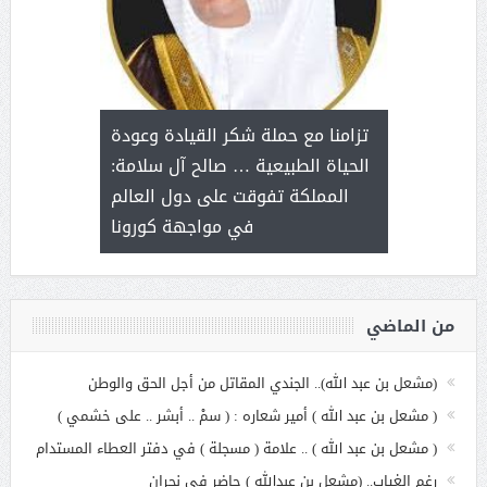
د آل شرمه:
بمناسب
ثر على برامج
للإبداع ا
تزامنا مع حملة شكر القيادة وعودة
ة هي أساس
مع الأمين ال
الحياة الطبيعية … صالح آل سلامة:
عملنا
بنت عبد
المملكة تفوقت على دول العالم
الاج
في مواجهة كورونا
من الماضي
(مشعل بن عبد الله).. الجندي المقاتل من أجل الحق والوطن
( مشعل بن عبد الله ) أمير شعاره : ( سمْ .. أبشر .. على خشمي )
( مشعل بن عبد الله ) .. علامة ( مسجلة ) في دفتر العطاء المستدام
رغم الغياب.. (مشعل بن عبدالله ) حاضر في نجران