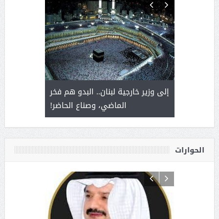
. أمير يحمل
إلى وزير خارجية لبنان.. البدو هم فخر
سلمان بن 
ذى من عشق
الماضي، وصناع الحاضر!
القيادة
الحوارات