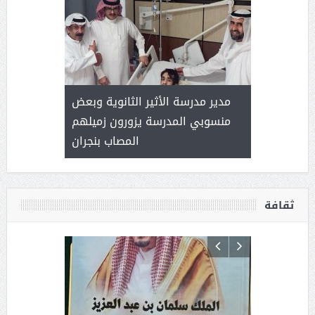
 ) .. ميراث
مدير مدرسة الأثير الثانوية وبعض
( محمد عوضه
العطاء
منسوبي المدرسة يزورون زميلهم
المصاب بنجران
ثقافة