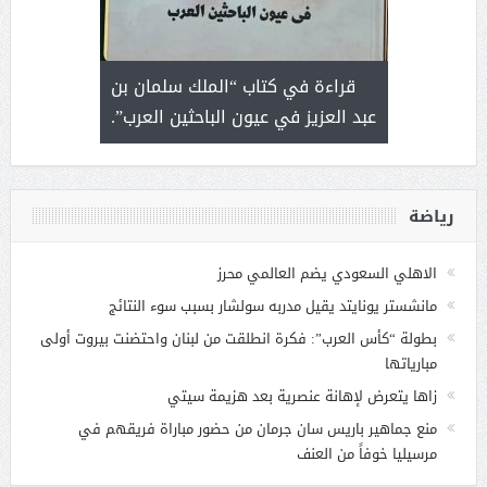
 رجل لايعرف
قراءة في كتاب “الملك سلمان بن
ثمار 
 التحديات
عبد العزيز في عيون الباحثين العرب”.
رياضة
الاهلي السعودي يضم العالمي محرز
مانشستر يونايتد يقيل مدربه سولشار بسبب سوء النتائج
بطولة “كأس العرب”: فكرة انطلقت من لبنان واحتضنت بيروت أولى
مبارياتها
زاها يتعرض لإهانة عنصرية بعد هزيمة سيتي
منع جماهير باريس سان جرمان من حضور مباراة فريقهم في
مرسيليا خوفاً من العنف