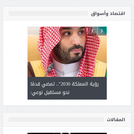
اقتصاد وأسواق
لتمور ورشة
رؤية المملكة 2030".. تمضي قدمًا
الشيخ ص
وسم عنيزة
نحو مستقبل نوعي:
يحصل على ال
أ
المقالات