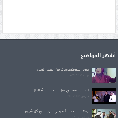
أشهر المواضيع
ثورة البتروكيماويات من الصخر الزيتي
يوليو 30, 2017
اجتماع تنسيقي قبل منتدى اندية الظل
مارس 03, 2017
جمعه الماجد… أعجبتني عنيزة في كل شيئ
فبراير 28, 2017