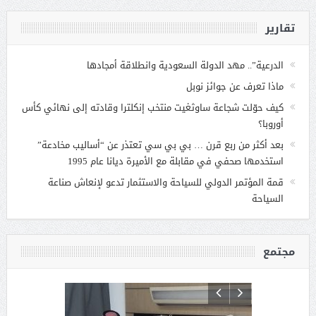
تقارير
الدرعية”.. مهد الدولة السعودية وانطلاقة أمجادها
ماذا تعرف عن جوائز نوبل
كيف حوّلت شجاعة ساوثغيت منتخب إنكلترا وقادته إلى نهائي كأس
أوروبا؟
بعد أكثر من ربع قرن … بي بي سي تعتذر عن “أساليب مخادعة”
استخدمها صحفي في مقابلة مع الأميرة ديانا عام 1995
قمة المؤتمر الدولي للسياحة والاستثمار تدعو لإنعاش صناعة
السياحة
مجتمع