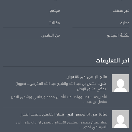
غير مصنف
مجتمع
محلية
مقالات
مكتبة الفيديو
من الماضي
اخر التعليقات
مانع اليامي
فى 06 فبراير
فى:
مشعل بن عبد الله والشيخ عبد الله المكرمي... (صورة)
تحكي عشق الوطن
الله يرحم سيدنا وولدنا عبدالله بن محمد ويعافي ويشفى الامير
مشعل بن عبد ...
سالم
فى:
فى 04 نوفمبر
قينان الغامدي ...صعب التكرار
فعلا قينان صحفي يستحق الاحترام ونتمنى ان نراه على راس
الهرم في احدى ...