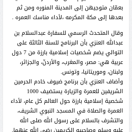
بعمّان متوجيهن إلى المدينة المنوره ومن ثم
بعدها إلى مكة المكرمه ،لأداء مناسك العمره .
وقال المتحدث الرسمي للسفارة عبدالسلام بن
عبدالله العنزي بأن البرنامج للسنة الثالثة على
التوالي يضم شخصيات إسلامية بارزة من 7 دول
عربية هي: مصر، والمغرب، والأردنّ، والجزائر،
ولبنان، وموريتانيا، وتونس.
وأضاف العنزي بأن برنامج ضيوف خادم الحرمين
الشريفين للعمرة والزيارة يستضيف 1000
شخصية إسلامية بارزة حول العالم كل عام، لأداء
العمرة والصلاة في المسجد النبوي الشريف،
والتشرف بالسلام على رسول الله صلى الله
عليه وسلم وصاحبيه الكريمين رضي الله عنهما.