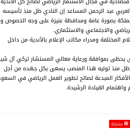
لاقتصادية في مجال الاستثمار الرياضي لصالح كل الأندية
عربي عبد الرحمن المساعد إن النادي ظل منذ تأسيسه
مملكة بصورة عامة ومحافظة عنيزة على وجه الخصوص و
رياضي والاجتماعي والاستثماري.
ام المختلفة ومدراء مكاتب الإعلام بالأندية من داخل
الشيخ صالح بن حسين آل سلامة
المؤشرات الجغرافية ل
دى يحظى بموافقة ورعاية معالي المستشار تركي آل شي
يحصل على الدكتوراة في الإدارة من
عمل ينظمها م
أكاديمية(جيت) البريطانية
ذي ظل منذ توليه هذا المنصب يسعى بكل جهده من أجل
لأفكار المبدعة لصالح تطوير العمل الرياضي في السعو
واهتمام القيادة الرشيدة.
مشاركة