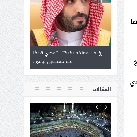
ها
لتمور ورشة
رؤية المملكة 2030".. تمضي قدمًا
الشيخ صا
خ
وسم عنيزة
نحو مستقبل نوعي:
يحصل على الد
أك
دي
المقالات