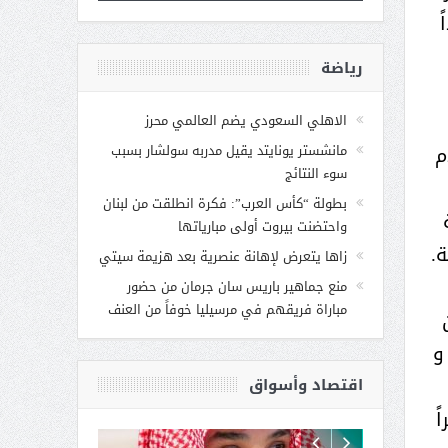
رياضة
الاهلي السعودي يضم العالمي محرز
ورفعة الرياضة بالمملكة بجميع المناطق مشيراً إلى أن النادي سبق له أن استضاف في العام 20117م
مانشستر يونايتد يقيل مدربه سولشار بسبب
سوء النتائج
بطولة “كأس العرب”: فكرة انطلقت من لبنان
واحتضنت بيروت أولى مبارياتها
.
زاها يتعرض لإهانة عنصرية بعد هزيمة سيتي
منع جماهير باريس سان جرمان من حضور
مباراة فريقهم في مرسيليا خوفاً من العنف
و
اقتصاد وأسواق
ً