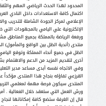
عبدالعزيز ال سعود المشرف العام
المحدود لهذا الحدث الرياضي المهم والثقة ا
على ملف دعم وتطوير وتمكين
اكتمال كافة الاستعدادات داخل النادي العر
الباعة الجائلين هيئة الصحفيين
الإعلامي لمركز الجودة الشاملة للتدريب وا
السعوديين فرع نجران ينظم ورشة
عمل ( الإعلام والتنمية ):
الإلكترونية علي اليامي بالمجهودات التي 
منتدى (أندية الظل بين الواقع والمأمول) ا
الظل في جميع أنحاء المملكة وتوقع اليامي 
أخرى لتقديم المزيد من الدعم والاهتمام بش
وفي الاتجاه نفسه أبدى مساعد مدير التعليم 
القرزعي تفاؤله بنجاح هذا المنتدى مؤكداً ع
المنتدى سيكون فرصة مهمة لمعلمي التربية
ورش العمل التي ستعقد خلال الفعالية . أمين
قال إن الغرفة ستضع كافة إمكاناتها لنجاح 