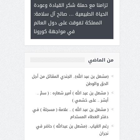
ر على برامج
للإبداع ال
تزامنا مع حملة شكر القيادة وعودة
 هي أساس
مع الأمين الع
الحياة الطبيعية … صالح آل سلامة:
عملنا
بنت عبد 
المملكة تفوقت على دول العالم
الاجت
في مواجهة كورونا
من الماضي
(مشعل بن عبد الله).. الجندي المقاتل من أجل
الحق والوطن
( مشعل بن عبد الله ) أمير شعاره : ( سمْ ..
أبشر .. على خشمي )
( مشعل بن عبد الله ) .. علامة ( مسجلة ) في
دفتر العطاء المستدام
رغم الغياب.. (مشعل بن عبدالله ) حاضر في
نجران