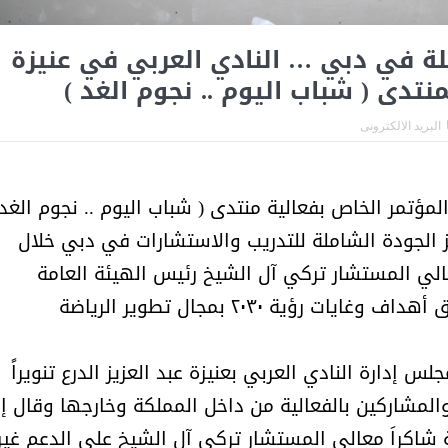
أمل البنيان .. طبيبة فوق العادة .:
الأميرة (نجود بنت هذلول
لة في دبي … النادي العربي في عنيزة
تدى ( شباب اليوم .. نجوم الغد )
البريد الالكترونى
مؤتمر الخاص بفعالية منتدى ( شباب اليوم .. نجوم الغد 
ز الجودة الشاملة للتدريب والاستشارات في دبي خلال
لعام 2019 تحت رعاية معالي المستشار تركي آل الشيخ رئيس الهيئة العامة
للرياضة . ويأتي هذا المنتدى في إطار تحقيق أهداف وغايات رؤية ٢٠٣٠ بمجال تطوير الرياضة
إدارة النادي العربي بعنيزة عبد العزيز الدرع تنويراً
مسابقة المشيقح تعلن فرسان
أ.د. فهد المغلوث ) .. 
والمشاركين بالفعالية من داخل المملكة وخارجها وقال إ
النسخة الخامسة
المستحيل ويعشق
شاكراَ معالي المستشار تركي آل الشيخ على الدعم غير