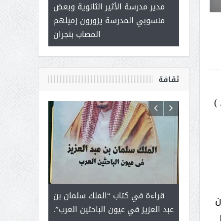
 ) .. ميراث
مدير مدرسة الأثير الثانوية وبعض
( محمد عوضه 
العطاء
منسوبي المدرسة يزورون زميلهم
ب
المصاب بنجران
ثقافة
)
رجل لايعرف
قراءة في كتاب “الملك سلمان بن
ثمار ا
ن
 التحديات
عبد العزيز في عيون الباحثين العرب”.