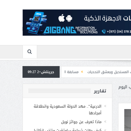
التحديات
جرينتش+2 09:27
مسابقة المشيقح تعلن فرسان النسخة الخامسة
بمشاركة صاحبة السم
 اليوم
تقارير
الدرعية”.. مهد الدولة السعودية وانطلاقة
أمجادها
ماذا تعرف عن جوائز نوبل
كيف حوّلت شجاعة ساوثغيت منتخب إنكلترا