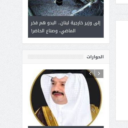
 أمير يحمل
إلى وزير خارجية لبنان.. البدو هم فخر
سلمان بن ع
ذى من عشق
الماضي، وصناع الحاضر!
القيادة
الحوارات
 آل شرمه:
بمناسبة