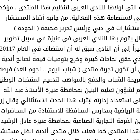
لتي أولاها للنادي العربي لتنظيم هذا المنتدى ، مؤكداً
بي لاستضافة هذه الفعالية. من جانبه أشاد المستشار
لاستشارات في دبي ورئيس تحرير صحيفة ( الجودة )
ظل يقوم بها النادي العربي في عنيزة في سبيل تطوير
لذي حقق نجاحات كبيرة وخرج بتوصيات قيمة لصالح أندية
أن تكون تجربة منتدى ( شباب اليوم .. نجوم الغد) فرصة
ريحة الشباب والدفع بالمواهب لتدعيم المنتخبات الوطنية
لشؤون تعليم البنين بمحافظة عنيزة الأستاذ عبد الله
لى استعداد إدارته لإثراء هذا الحدث الاستثنائي وقال إن
 الرياضية بمدارس المحافظة للاستفادة من المحاضرات 
 الغرفة التجارية الصناعية بمحافظة عنيزة عادل الرشيد
هذا المنتدى كما فعلت خلال منتدى أندية الظل مستبشرا