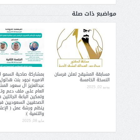
مواضيع ذات صلة
 عبد العزيز.. ملك القلوب
( مشعل بن عبد الله ) … عاشق
نجران
مسابقة المشيقح تعلن فرسان
بمشاركة صاحبة السمو ا
النسخة الخامسة
الاميره نجود بنت هذلول
عبدالعزيز ال سعود الم
يونيو 02, 2025
العام على ملف دعم وت
وتمكين الباعة الجائلين 
الصحفيين السعوديين فرع
ينظم ورشة عمل ( الإعل
وزير حقوق الإنسان اليمني يؤكد أن
والتنمية ):
الميليشيا ترتكب جرائم إنسانية
مايو 08, 2025
بشكل يومي محمد عسكر لـ« البيان
سبة انعقاد ملتقى (الوطن
»: «عاصفة الحزم» بوابة الردع