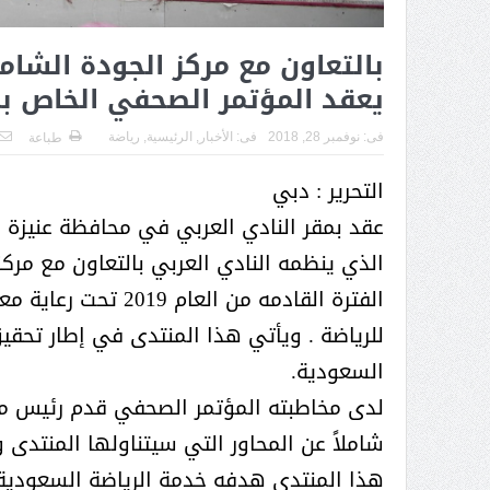
( محمد عوضه البريدي) .. رجل أعمال
بمواصفات إنسانية نادرة
بالتعاون مع مركز الجودة الشام
يعقد المؤتمر الصحفي الخاص بمن
فى:
نوفمبر 28, 2018
فى:
الأخبار
,
الرئيسية
,
رياضة
طباعة
التحرير : دبي
عقد بمقر النادي العربي في محافظة عنيزة ال
الذي ينظمه النادي العربي بالتعاون مع مرك
الفترة القادمه من ا
السعودية.
لدى مخاطبته المؤتمر الصحفي قدم رئيس مجلس 
ر الثقافة في واحة الإبداع
بمشاركة صاحبة السمو الملكي
شاملاً عن المحاور التي سيتناولها المنتدى 
الاميره نجود بنت هذلول بن
هذا المنتدى هدفه خدمة الرياضة السعودية 