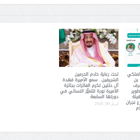
حوار يحمل جينات الوطن مع الأمير
( مشعل بن عبد الله ) ..
مشعل بن عبد الله بن عبد العزيز
جينات الوطن ويتغ
لملكي
تحت رعاية خادم الحرمين
 بن
الشريفين.. سمو الأميرة فهدة
شرف
آل حثلين تكرم الفائزات بجائزة
طوير
الأميرة نورة للتميُّز النسائي في
هيئة
دورتها السابعة
 نجران
أبريل 09, 2025
ام
عضو مجلس الشارقة الرياضي
والمدير السابق للأكاديمية الأولمبية
في الامارات د . عبد الملك جاني :
رئيس غرفة نجران محيميد
منتدى ( اكتشاف المواهب