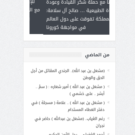
ر على برامج
للإبداع ال
تزامنا مع حملة شكر القيادة وعودة
 هي أساس
مع الأمين الع
الحياة الطبيعية … صالح آل سلامة:
عملنا
بنت عبد 
المملكة تفوقت على دول العالم
الاجت
في مواجهة كورونا
من الماضي
(مشعل بن عبد الله).. الجندي المقاتل من أجل
الحق والوطن
( مشعل بن عبد الله ) أمير شعاره : ( سمْ ..
أبشر .. على خشمي )
( مشعل بن عبد الله ) .. علامة ( مسجلة ) في
دفتر العطاء المستدام
رغم الغياب.. (مشعل بن عبدالله ) حاضر في
نجران