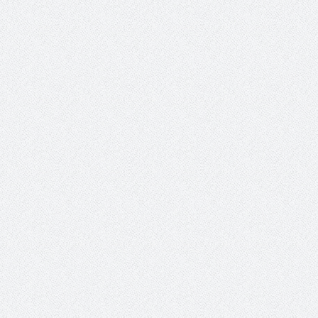
 عبد العزيز.. ملك القلوب
( مشعل بن عبد الله ) … عاشق
نجران
سبة انعقاد ملتقى (الوطن
وزير حقوق الإنسان اليمني يؤكد أن