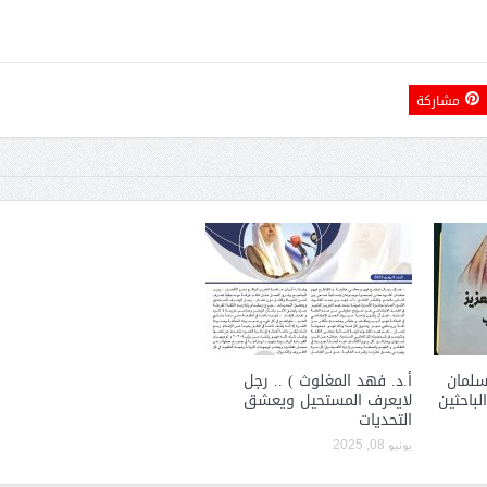
مشاركة
الشيخ صالح بن حسين آل سلامة
المؤشرات الجغرافية ل
يحصل على الدكتوراة في الإدارة من
عمل ينظمها م
أكاديمية(جيت) البريطانية
سلمان
أ.د. فهد المغلوث ) .. رجل
لباحثين
لايعرف المستحيل ويعشق
التحديات
يونيو 08, 2025