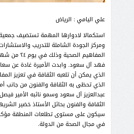
عبدالعزيز ال سعود المشرف العام
على ملف دعم وتطوير وتمكين
الباعة الجائلين هيئة الصحفيين
علي اليامي : الرياض
السعوديين فرع نجران ينظم ورشة
استكمالا لادوارها المهمة تستضيف جمعية ا
عمل ( الإعلام والتنمية ):
ومركز الجودة الشاملة للتدريب والاستشارا
المفاهيم الص
فهد آل سعود. وابدت الأميرة غادة عن سعاد
الذي يمكن أن تلعبه الثقافة في تعزيز الم
الذي تحظى به الثقافة والفنون من جانب أمي
عبدالعزيز آل سعود وسمو نائبه الأمير فيص
الثقافة والفنون بحائل الأستاذ خضير الشري
سيكون على مستوى تطلعات المنطقة مؤكدا 
في مجال الصحة من الدولة.