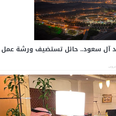
هد آل سعود.. حائل تستضيف ورشة عمل
كترونى