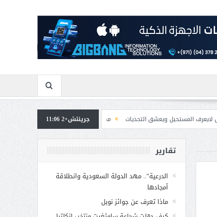
يعشق التحديات
جرينتش+2 11:06
مسابقة المشيقح تعلن فرسان النسخة الخامسة
بمشاركة صاحبة 
تقارير
الدرعية”.. مهد الدولة السعودية وانطلاقة
أمجادها
ماذا تعرف عن جوائز نوبل
كيف حوّلت شجاعة ساوثغيت منتخب إنكلترا