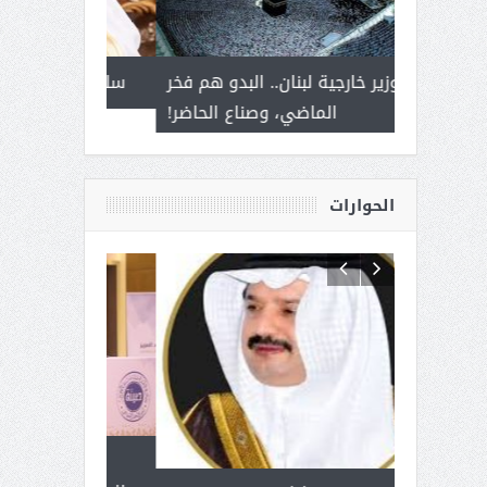
 أمير يحمل
إلى وزير خارجية لبنان.. البدو هم فخر
سلمان بن ع
ذى من عشق
الماضي، وصناع الحاضر!
القيادة
الحوارات
 آل شرمه:
بمناسبة