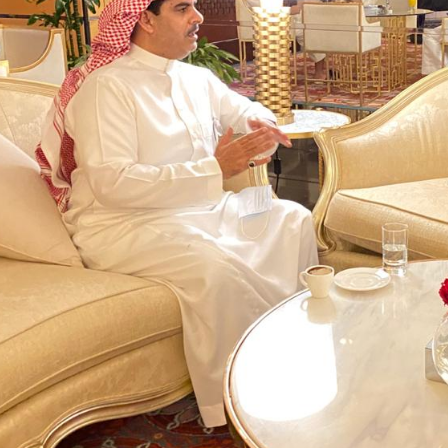
أمل البنيان .. طبيبة فوق العادة .:
الأميرة (نجود بنت هذلول
مسابقة المشيقح تعلن فرسان
أ.د. فهد المغلوث ) .. 
النسخة الخامسة
المستحيل ويعشق