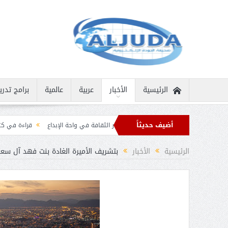
الرئيسية
الأخبار
عربية
عالمية
برامج تدري
أضيف حديثاً
سانية نادرة
ثمار الثقافة في واحة الإبداع
قراءة في كتاب “الملك سلمان بن عبد
ن برقيات تهنئة من قادة الدول الإسلامية بمناسبة عيد الفطر
الرئيسية
الأخبار
بتشريف الأميرة الغادة بنت فهد آل سع