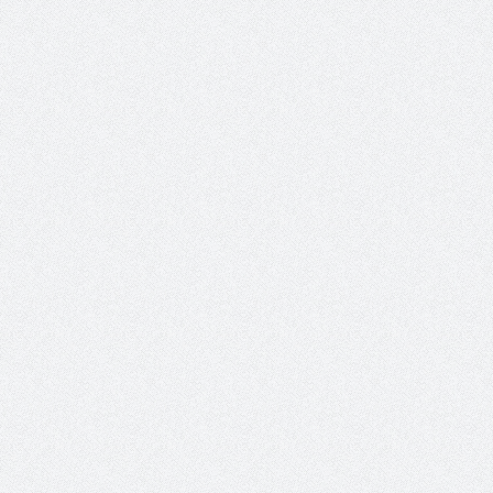
والمدير السابق للأكاديمية الأولمبية
الانتخابات لن تؤث
في الامارات د . عبد الملك جاني :
المجلس والشفافية
منتدى ( اكتشاف المواهب
الاجتماعية ) فرصة للتوأمة بين
الرياضة والعمل الاجتماعي