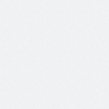
حوار يحمل جينات الوطن مع الأمير
( مشعل بن عبد الله ) ..
مشعل بن عبد الله بن عبد العزيز
جينات الوطن ويتغ
عضو مجلس الشارقة الرياضي
رئيس غرفة نجران محيميد