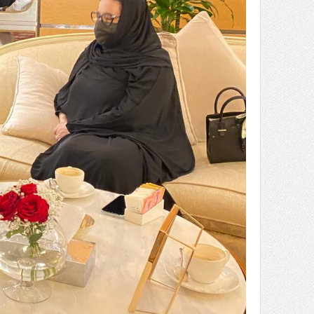
( محمد عوضه البريدي) .. رجل أعمال
بمواصفات إنسانية نادرة
ر الثقافة في واحة الإبداع
بمشاركة صاحبة السمو الملكي
الاميره نجود بنت هذلول بن