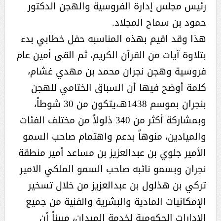
رئيس مجلس إدارة الفروسية والهجن الدكتور
حمود بن سماح المجلاد.
هذا وقد اقيم بهذه المناسبه حفل خطابي بدء
بتلاوة آيات من القرآن الكريم، ثم القى أمين عام
فروسية وهجن نجران محمد بن مهدي غشام،
كلمة أوضح فيها أن السباق الختامي للهجن
بنجران بموسم 1438هـ،يتكون من 30 شوطاً،
وبمشاركة أكثر من 340 ذلولاً من مختلف الفئات
والميادين، منوهاً بدعم واهتمام صاحب السمو
الأمير جلوي بن عبدالعزيز بن مساعد أمير منطقة
نجران وبسمو نائبه صاحب السمو الملكي الامير
تركي بن هذلول بن عبدالعزيز من خلال تسخير
الإمكانيات المادية والبشرية والفنية من جميع
الإدارات الحكومية لخدمة الميدان، مبيناً أن