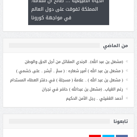
الحياة الطبيعية … صالح آل سلامة:
عملنا
بنت عبد
المملكة تفوقت على دول العالم
الاج
في مواجهة كورونا
من الماضي
(مشعل بن عبد الله).. الجندي المقاتل من أجل الحق والوطن
( مشعل بن عبد الله ) أمير شعاره : ( سمْ .. أبشر .. على خشمي )
( مشعل بن عبد الله ) .. علامة ( مسجلة ) في دفتر العطاء المستدام
رغم الغياب.. (مشعل بن عبدالله ) حاضر في نجران
أحمد الغفيلي .. رجل الأمن الحكيم
تابعونا