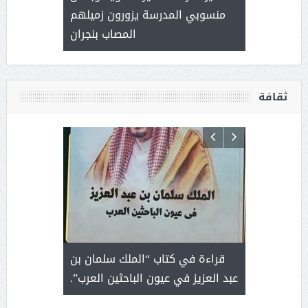
العطاء
منسوبي المدرسة يزورون زميلهم
المصاب بنجران
ثقافة
 رجل لايعرف
قراءة في كتاب “الملك سلمان بن
ثمار 
 التحديات
عبد العزيز في عيون الباحثين العرب”.