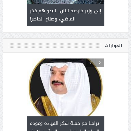
. أمير يحمل
إلى وزير خارجية لبنان.. البدو هم فخر
سلمان بن 
ذى من عشق
الماضي، وصناع الحاضر!
القيادة
الحوارات
د آل شرمه:
بمناسب
ثر على برامج
للإبداع ا
تزامنا مع حملة شكر القيادة وعودة
ة هي أساس
مع الأمين ال