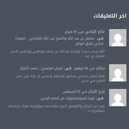
اخر التعليقات
مانع اليامي
فى 06 فبراير
فى:
مشعل بن عبد الله والشيخ عبد الله المكرمي... (صورة)
تحكي عشق الوطن
الله يرحم سيدنا وولدنا عبدالله بن محمد ويعافي ويشفى الامير
مشعل بن عبد ...
سالم
فى:
فى 04 نوفمبر
قينان الغامدي ...صعب التكرار
فعلا قينان صحفي يستحق الاحترام ونتمنى ان نراه على راس
الهرم في احدى ...
فرح النجار
فى 02 أغسطس
فى:
ثورة البتروكيماويات من الصخر الزيتي
مزيد من النجاح والتوفيق لاروع مهندسه جيولوجيه تعبك بدراستك
وبمشروع ت ...