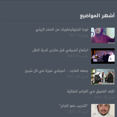
أشهر المواضيع
ثورة البتروكيماويات من الصخر الزيتي
يوليو 30, 2017
اجتماع تنسيقي قبل منتدى اندية الظل
مارس 03, 2017
جمعه الماجد… أعجبتني عنيزة في كل شيئ
فبراير 28, 2017
البُعد العميق في الأوامر الملكية
أبريل 24, 2017
“التدريب صنو النجاح”
أبريل 16, 2017