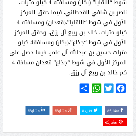
شوط “اللقايا” (بكار) ومسافته 4 كيلو مترات،
ناصر بن شافي القحطاني، فيما حقق المركز
الأول في شوط “اللقايا”،(قعدان) ومسافته 4
كيلو مترات، خالد بن ربيع آل رزق، وحقق المركز
الأول في شوط “جذاع”،(بكار) ومسافة4 كيلو
مترات حسين بن عبدالله آل عامر، فيما حصل على
المركز الأول في شوط “جذاع” قعدان مسافة 4
كم خالد بن ربيع آل رزق.
WhatsApp
Share
Twitter
Facebook
مشاركة
تغريدة
مشاركة
مشاركة
مشاركة