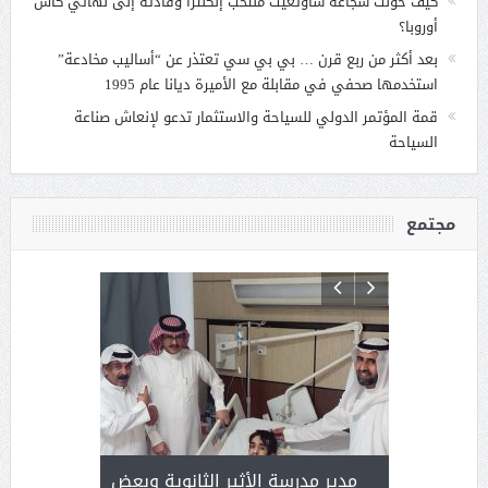
كيف حوّلت شجاعة ساوثغيت منتخب إنكلترا وقادته إلى نهائي كأس
أوروبا؟
بعد أكثر من ربع قرن … بي بي سي تعتذر عن “أساليب مخادعة”
استخدمها صحفي في مقابلة مع الأميرة ديانا عام 1995
قمة المؤتمر الدولي للسياحة والاستثمار تدعو لإنعاش صناعة
السياحة
مجتمع
 ) .. ميراث
مدير مدرسة الأثير الثانوية وبعض
( محمد عوضه