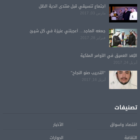
اجتماع تنسيقي قبل منتدى اندية الظل
مارس 03, 2017
جمعه الماجد… أعجبتني عنيزة في كل شيئ
فبراير 28, 2017
البُعد العميق في الأوامر الملكية
أبريل 24, 2017
“التدريب صنو النجاح”
أبريل 16, 2017
تصنيفات
اقتصاد واسواق
الأخبار
الثقافة
الحوارات