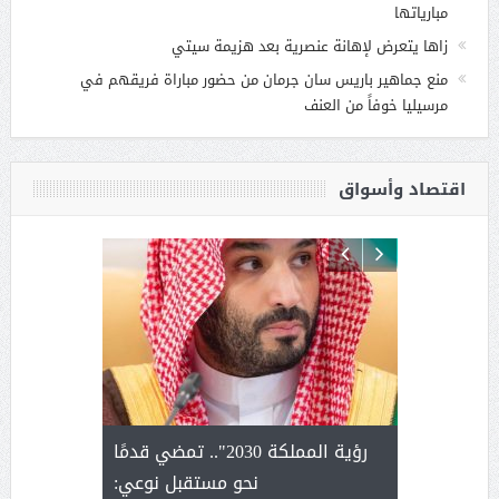
مبارياتها
زاها يتعرض لإهانة عنصرية بعد هزيمة سيتي
منع جماهير باريس سان جرمان من حضور مباراة فريقهم في
مرسيليا خوفاً من العنف
اقتصاد وأسواق
لتمور ورشة
رؤية المملكة 2030".. تمضي قدمًا
الشيخ ص
وسم عنيزة
نحو مستقبل نوعي:
يحصل على ال