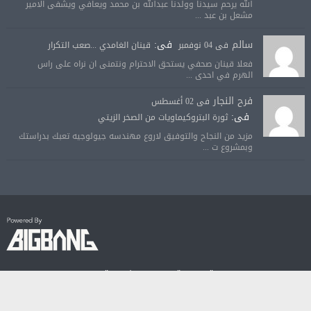
الله يرحم سيدنا وولدنا عبدالله بن محمد ويعافي ويشفى الامير
مشعل بن عبد ...
سالم
فى:
فى 04 نوفمبر
قينان الغامدي ...صعب التكرار
فعلا قينان صحفي يستحق الاحترام ونتمنى ان نراه على راس
الهرم في احدى ...
فرح النجار
فى 02 أغسطس
فى:
ثورة البتروكيماويات من الصخر الزيتي
مزيد من النجاح والتوفيق لاروع مهندسه جيولوجيه تعبك بدراستك
وبمشروع ت ...
© جميع الحقوق محفوظة لصحيفة الجودة الالكترونية 2018