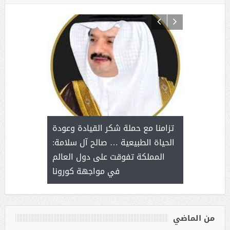
د آل شرمه:
بمناسب
ثر على برامج
للإبداع ا
تزامنا مع حملة شكر القيادة وعودة
ة هي أساس
مع الأمين ال
الحياة الطبيعية … صالح آل سلامة:
عملنا
بنت عبد
المملكة تفوقت على دول العالم
الاج
في مواجهة كورونا
من الماضي