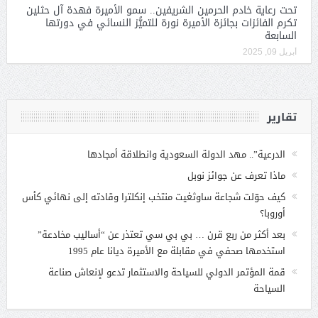
تحت رعاية خادم الحرمين الشريفين.. سمو الأميرة فهدة آل حثلين
تكرم الفائزات بجائزة الأميرة نورة للتميُّز النسائي في دورتها
السابعة
أبريل 09, 2025
تقارير
الدرعية”.. مهد الدولة السعودية وانطلاقة أمجادها
ماذا تعرف عن جوائز نوبل
كيف حوّلت شجاعة ساوثغيت منتخب إنكلترا وقادته إلى نهائي كأس
أوروبا؟
بعد أكثر من ربع قرن … بي بي سي تعتذر عن “أساليب مخادعة”
استخدمها صحفي في مقابلة مع الأميرة ديانا عام 1995
قمة المؤتمر الدولي للسياحة والاستثمار تدعو لإنعاش صناعة
السياحة