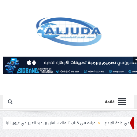
قائمة
حة الإبداع
قراءة في كتاب “الملك سلمان بن عبد العزيز في عيون الباحثين العرب”.
لامية بمناسبة عيد الفطر