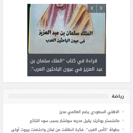
 رجل لايعرف
قراءة في كتاب “الملك سلمان بن
ثمار 
 التحديات
عبد العزيز في عيون الباحثين العرب”.
رياضة
الاهلي السعودي يضم العالمي محرز
مانشستر يونايتد يقيل مدربه سولشار بسبب سوء النتائج
بطولة “كأس العرب”: فكرة انطلقت من لبنان واحتضنت بيروت أولى