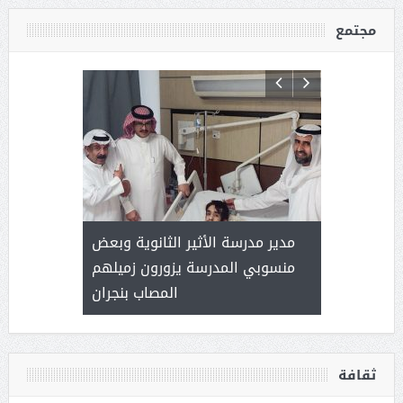
مجتمع
 ) .. ميراث
مدير مدرسة الأثير الثانوية وبعض
( محمد عوضه
العطاء
منسوبي المدرسة يزورون زميلهم
المصاب بنجران
ثقافة