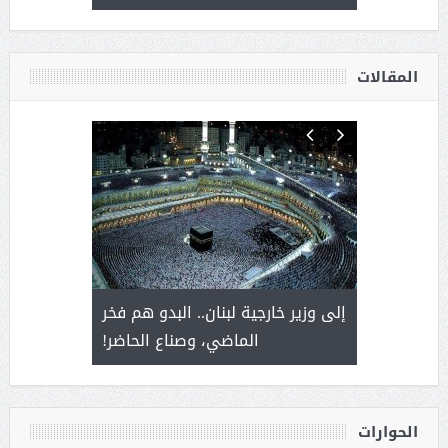
أ
المقالات
. أمير يحمل
إلى وزير خارجية لبنان.. البدو هم فخر
سلمان بن 
ذى من عشق
الماضي، وصناع الحاضر!
القيادة
الحوارات