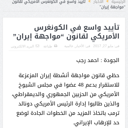
الرئيسية
الأخبار
تأييد واسع في الكونغرس الأمريكي لقانون
“مواجهة إيران”
تأييد واسع في الكونغرس
الأمريكي لقانون “مواجهة إيران”
فى:
مايو 27, 2017
فى:
الأخبار
,
عالمية
طباعة
البريد الالكترونى
الجودة : احمد رجب
حظي قانون مواجهة أنشطة إيران المزعزعة
للاستقرار بدعم 48 عضوا في مجلس الشيوخ
الأمريكي من الحزبين الجمهوري والديمقراطي،
والذين طالبوا إدارة الرئيس الأمريكي دونالد
ترمب باتخاذ المزيد من الخطوات الجادة لوضع
حد للإرهاب الإيراني.