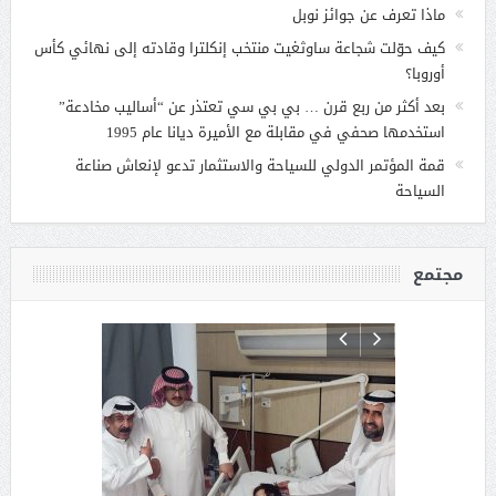
ماذا تعرف عن جوائز نوبل
كيف حوّلت شجاعة ساوثغيت منتخب إنكلترا وقادته إلى نهائي كأس
أوروبا؟
بعد أكثر من ربع قرن … بي بي سي تعتذر عن “أساليب مخادعة”
استخدمها صحفي في مقابلة مع الأميرة ديانا عام 1995
قمة المؤتمر الدولي للسياحة والاستثمار تدعو لإنعاش صناعة
السياحة
مجتمع