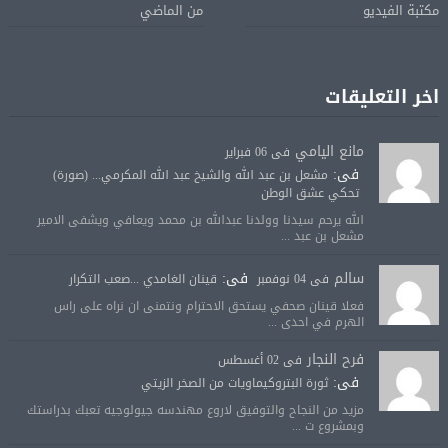
مكتبة الفيديو
من الماضي
اخر التعليقات
مانع اليامي
فى 06 فبراير
فى:
مشعل بن عبد الله والشيخ عبد الله المكرمي... (صورة)
تحكي عشق الوطن
الله يرحم سيدنا وولدنا عبدالله بن محمد ويعافي ويشفى الامير
مشعل بن عبد ...
سالم
فى:
فى 04 نوفمبر
قينان الغامدي ...صعب التكرار
فعلا قينان صحفي يستحق الاحترام ونتمنى ان نراه على راس
الهرم في احدى ...
فرح النجار
فى 02 أغسطس
فى:
ثورة البتروكيماويات من الصخر الزيتي
مزيد من النجاح والتوفيق لاروع مهندسه جيولوجيه تعبك بدراستك
وبمشروع ت ...