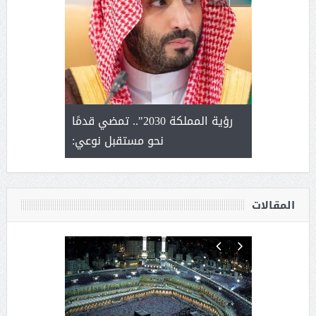
لتمور ورشة
رؤية المملكة 2030".. تمضي قدمًا
الشيخ ص
وسم عنيزة
نحو مستقبل نوعي:
يحصل على ال
أ
المقالات