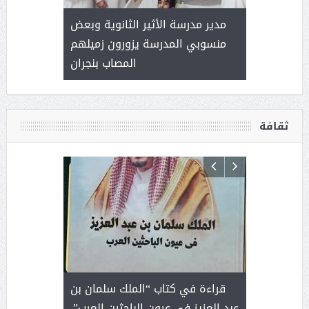
 ) .. ميراث
مدير مدرسة الأثير الثانوية وبعض
( محمد عوضه
العطاء
منسوبي المدرسة يزورون زميلهم
المصاب بنجران
ثقافة
 رجل لايعرف
قراءة في كتاب “الملك سلمان بن
ثمار 
 التحديات
عبد العزيز في عيون الباحثين العرب”.