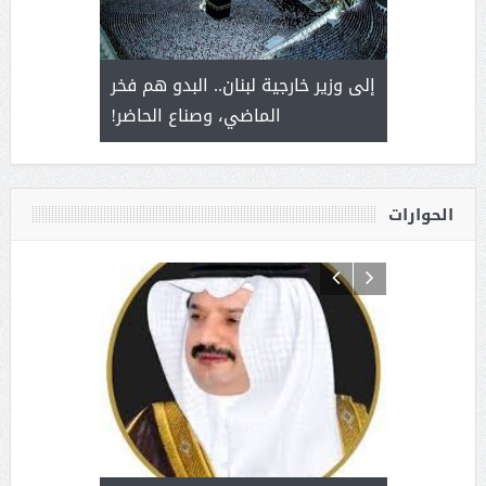
. أمير يحمل
إلى وزير خارجية لبنان.. البدو هم فخر
سلمان بن 
ذى من عشق
الماضي، وصناع الحاضر!
القيادة
الحوارات
د آل شرمه:
بمناسب