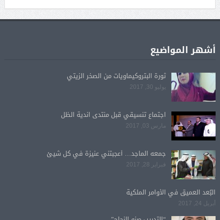
أشهر المواضيع
ثورة البتروكيماويات من الصخر الزيتي
يوليو 30, 2017
اجتماع تنسيقي قبل منتدى اندية الظل
مارس 03, 2017
جمعه الماجد… أعجبتني عنيزة في كل شيئ
فبراير 28, 2017
البُعد العميق في الأوامر الملكية
أبريل 24, 2017
“التدريب صنو النجاح”