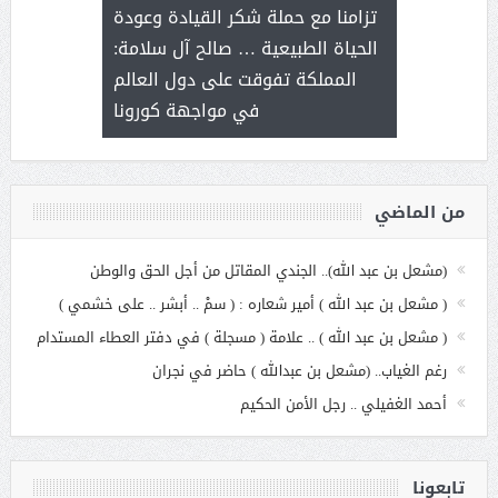
ثر على برامج
للإبداع ا
تزامنا مع حملة شكر القيادة وعودة
ة هي أساس
مع الأمين ال
الحياة الطبيعية … صالح آل سلامة:
عملنا
بنت عبد
المملكة تفوقت على دول العالم
الاج
في مواجهة كورونا
من الماضي
(مشعل بن عبد الله).. الجندي المقاتل من أجل الحق والوطن
( مشعل بن عبد الله ) أمير شعاره : ( سمْ .. أبشر .. على خشمي )
( مشعل بن عبد الله ) .. علامة ( مسجلة ) في دفتر العطاء المستدام
رغم الغياب.. (مشعل بن عبدالله ) حاضر في نجران
أحمد الغفيلي .. رجل الأمن الحكيم
تابعونا