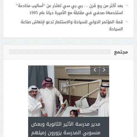
بعد أكثر من ربع قرن … بي بي سي تعتذر عن “أساليب مخادعة”
استخدمها صحفي في مقابلة مع الأميرة ديانا عام 1995
قمة المؤتمر الدولي للسياحة والاستثمار تدعو لإنعاش صناعة
السياحة
مجتمع
 ) .. ميراث
مدير مدرسة الأثير الثانوية وبعض
( محمد عوضه
العطاء
منسوبي المدرسة يزورون زميلهم