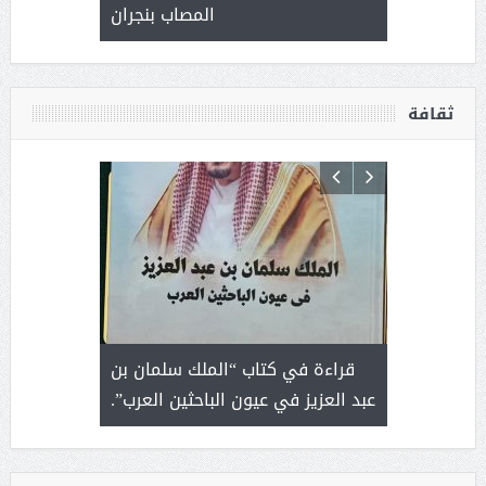
المصاب بنجران
ثقافة
 رجل لايعرف
قراءة في كتاب “الملك سلمان بن
ثمار 
 التحديات
عبد العزيز في عيون الباحثين العرب”.