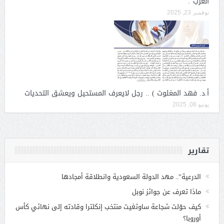
العرب”.
نوفمبر 23, 2025
أ.د. فهد المغلوث ) .. رجل لايعرف المستحيل ويعشق التحديات
يونيو 08, 2025
تقارير
الدرعية”.. مهد الدولة السعودية وانطلاقة أمجادها
ماذا تعرف عن جوائز نوبل
كيف حوّلت شجاعة ساوثغيت منتخب إنكلترا وقادته إلى نهائي كأس
أوروبا؟