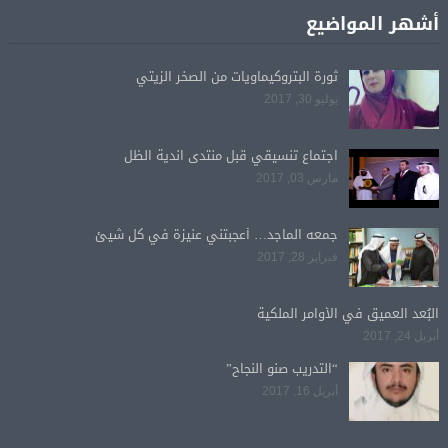
أشهر المواضيع
ثورة البتروكيماويات من الصخر الزيتي
يوليو 30, 2017
اجتماع تنسيقي قبل منتدى اندية الظل
مارس 03, 2017
جمعه الماجد… أعجبتني عنيزة في كل شيئ
فبراير 28, 2017
البُعد العميق في الأوامر الملكية
أبريل 24, 2017
“التدريب صنو النجاح”
أبريل 16, 2017