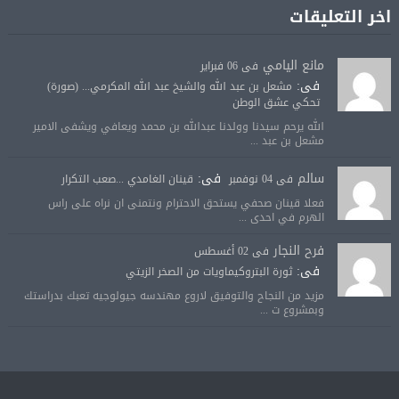
اخر التعليقات
مانع اليامي
فى 06 فبراير
فى:
مشعل بن عبد الله والشيخ عبد الله المكرمي... (صورة)
تحكي عشق الوطن
الله يرحم سيدنا وولدنا عبدالله بن محمد ويعافي ويشفى الامير
مشعل بن عبد ...
سالم
فى:
فى 04 نوفمبر
قينان الغامدي ...صعب التكرار
فعلا قينان صحفي يستحق الاحترام ونتمنى ان نراه على راس
الهرم في احدى ...
فرح النجار
فى 02 أغسطس
فى:
ثورة البتروكيماويات من الصخر الزيتي
مزيد من النجاح والتوفيق لاروع مهندسه جيولوجيه تعبك بدراستك
وبمشروع ت ...