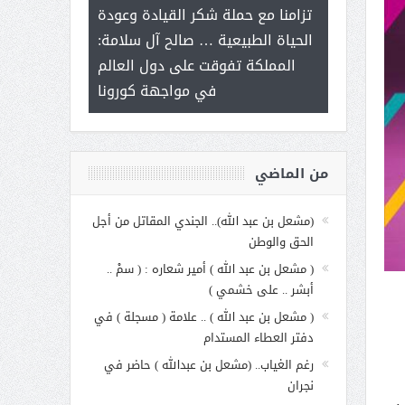
ر على برامج
للإبداع ال
تزامنا مع حملة شكر القيادة وعودة
 هي أساس
مع الأمين الع
الحياة الطبيعية … صالح آل سلامة:
عملنا
بنت عبد 
المملكة تفوقت على دول العالم
الاجت
في مواجهة كورونا
من الماضي
(مشعل بن عبد الله).. الجندي المقاتل من أجل
الحق والوطن
( مشعل بن عبد الله ) أمير شعاره : ( سمْ ..
أبشر .. على خشمي )
( مشعل بن عبد الله ) .. علامة ( مسجلة ) في
دفتر العطاء المستدام
رغم الغياب.. (مشعل بن عبدالله ) حاضر في
نجران