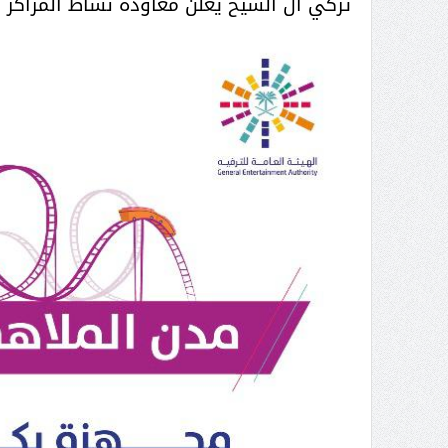
تركي آل الشيخ يعلن معاودة نشاط المراكز ا