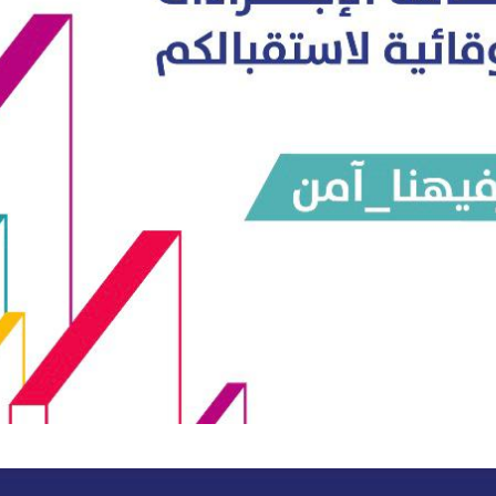
أمل البنيان .. طبيبة فوق العادة .:
الأميرة (نجود بنت هذلول
مسابقة المشيقح تعلن فرسان
أ.د. فهد المغلوث ) .. 
النسخة الخامسة
المستحيل ويعشق