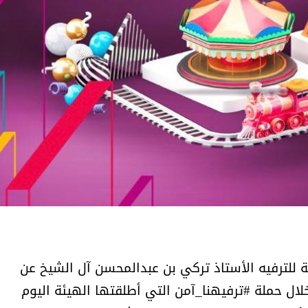
والمدير السابق للأكاديمية الأولمبية
الانتخابات لن تؤث
في الامارات د . عبد الملك جاني :
المجلس والشفافية
منتدى ( اكتشاف المواهب
الاجتماعية ) فرصة للتوأمة بين
الرياضة والعمل الاجتماعي
 للترفيه الأستاذ تركي بن عبدالمحسن آل الشيخ عن
لال حملة #ترفيهنا_آمن التي أطلقتها الهيئة اليوم