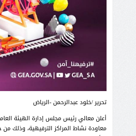
السعودي).. حوار استثنائي
الميليشيا ترتكب جرائم إنسانية
العام لجائزة الأميرة صيتة
بشكل يومي محمد عسكر لـ« البيان
بد العزيز للتميز في العمل
»: «عاصفة الحزم» بوابة الردع
جتماعي أ. د فهد المغلوث
العربي لأطماع إيران
تحرير /خلود عبدالرحمن -الرياض
أعلن معالي رئيس مجلس إدارة الهيئة العامة
معاودة نشاط المراكز الترفيهية، وذلك من خ