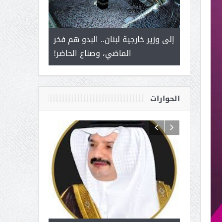
 أمير يحمل
إلى وزير خارجية لبنان.. البدو هم فخر
سلمان بن ع
ذى من عشق
الماضي، وصناع الحاضر!
القيادة
الحوارات
 آل شرمه:
بمناسبة