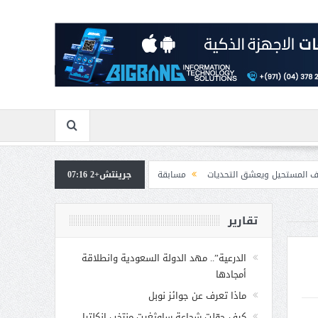
التحديات
جرينتش+2 07:16
مسابقة المشيقح تعلن فرسان النسخة الخامسة
بمشاركة صاحبة السمو
تقارير
الدرعية”.. مهد الدولة السعودية وانطلاقة
أمجادها
ماذا تعرف عن جوائز نوبل
كيف حوّلت شجاعة ساوثغيت منتخب إنكلترا