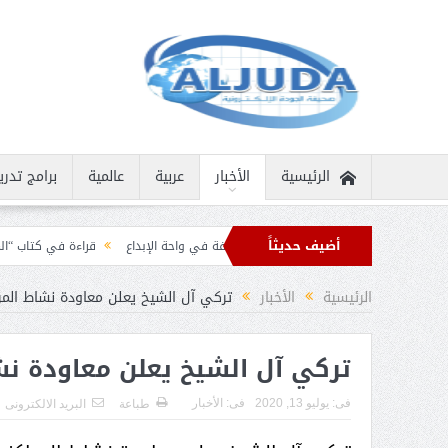
الرئيسية
الأخبار
عربية
عالمية
برامج تدري
أضيف حديثاً
 نادرة
ثمار الثقافة في واحة الإبداع
قراءة في كتاب “الملك سلمان بن عبد العز
يات تهنئة من قادة الدول الإسلامية بمناسبة عيد الفطر
الرئيسية
الأخبار
تركي آل الشيخ يعلن معاودة نشاط المرا
تركي آل الشيخ يعلن معاودة نش
فى:
يوليو 13, 2020
فى:
الأخبار
طباعة
البريد الالكترونى