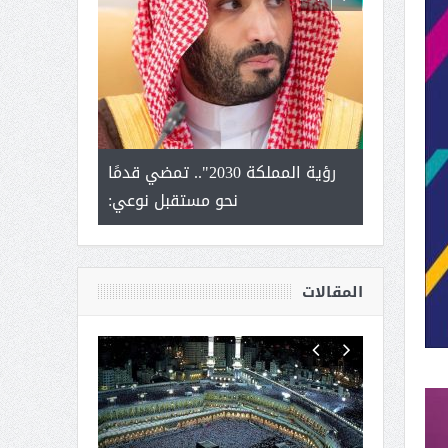
لتمور ورشة
رؤية المملكة 2030".. تمضي قدمًا
الشيخ صا
وسم عنيزة
نحو مستقبل نوعي:
يحصل على الد
أك
المقالات