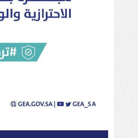
( محمد عوضه البريدي) .. رجل أعمال
بمواصفات إنسانية نادرة
ر الثقافة في واحة الإبداع
بمشاركة صاحبة السمو الملكي
الاميره نجود بنت هذلول بن