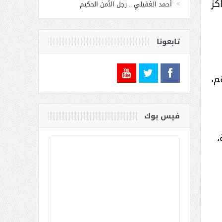
اكز
أحمد الغفيلي .. رجل الأمن الحكيم
تابعونا
م،
فيس بوك
،