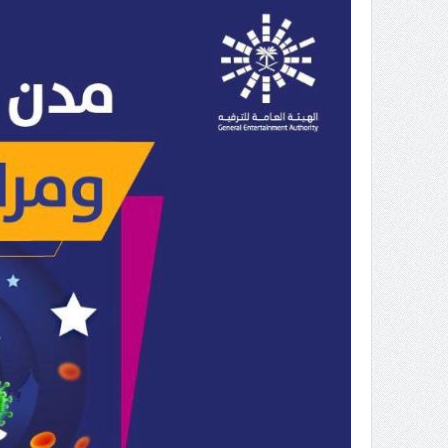
عبدالعزيز ال سعود المشرف العام
على ملف دعم وتطوير وتمكين
الباعة الجائلين هيئة الصحفيين
السعوديين فرع نجران ينظم ورشة
عمل ( الإعلام والتنمية ):