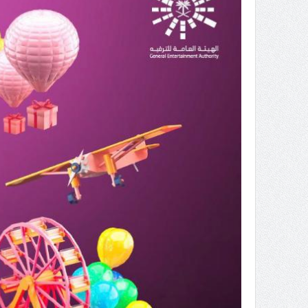
 عبد العزيز.. ملك القلوب
( مشعل بن عبد الله ) … عاشق
نجران
سبة انعقاد ملتقى (الوطن
وزير حقوق الإنسان اليمني يؤكد أن