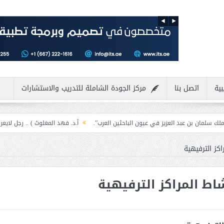
بية
اتصل بنا
مركز الجودة الشاملة للتدريب والاستشارات
يز في عيون الباحثين العرب”.
أ.د. فهد المغلوث ) .. رجل لايعرف المستحيل ويعشق 
كز الترفيهية
اط المراكز الترفيهية