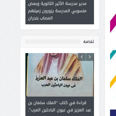
 ) .. ميراث
مدير مدرسة الأثير الثانوية وبعض
( محمد عوضه 
العطاء
منسوبي المدرسة يزورون زميلهم
ب
المصاب بنجران
ثقافة
رجل لايعرف
قراءة في كتاب “الملك سلمان بن
ثمار ا
 التحديات
عبد العزيز في عيون الباحثين العرب”.