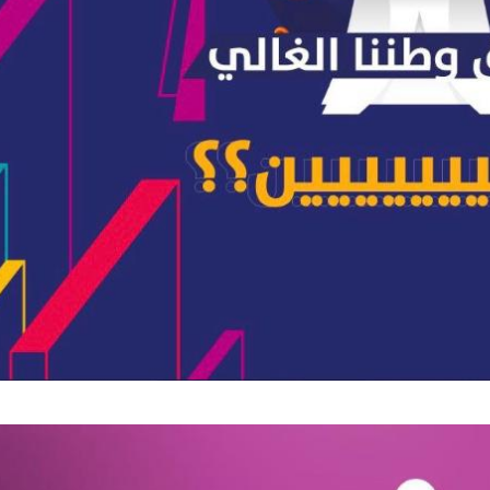
الشيخ صالح بن حسين آل سلامة
المؤشرات الجغرافية ل
يحصل على الدكتوراة في الإدارة من
عمل ينظمها م
أكاديمية(جيت) البريطانية