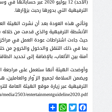
(الأحد) 12 يوليو 2020 عبر 
الترفيهية التي بدورها رحبت بزوّارها.
وتأتي هذه العودة بعد أن نشرت الهيئة الع
الأنشطة الترفيهية والذي قدمت من خلاله ش
حيث جاءت اشتراطات عودة العمل في مراكز ا
بما في ذلك التنقل والدخول والخروج من خلال
آمنة بين الألعاب، بالإضافة إلى تحديد الطاقة
وأوضحت الهيئة أنها ستعمل على مراجعة الد
ويضمن السلامة لجميع الز ّوار والعاملين، ه
الترفيهية عبر زيارة موقع الهيئة العامة للترف
WhatsApp
Share
Twitter
Facebook