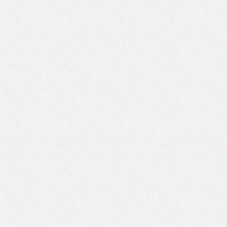
والمدير السابق للأكاديمية الأولمبية
الانتخابات لن تؤث
في الامارات د . عبد الملك جاني :
المجلس والشفافية
منتدى ( اكتشاف المواهب
الاجتماعية ) فرصة للتوأمة بين
الرياضة والعمل الاجتماعي