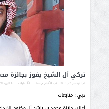
تركي آل الشيخ يفوز بجائزة محمد 
فى:
نوفمبر 26, 2018
فى:
الأخبار
,
رياضة
طباعة
البريد ال
دبي : متابعات
أعلنت جائزة محمد بن راشد آل مكتوم للإبداع