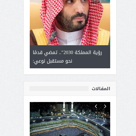
لتمور ورشة
رؤية المملكة 2030".. تمضي قدمًا
الشيخ صا
وسم عنيزة
نحو مستقبل نوعي:
يحصل على الد
أك
المقالات