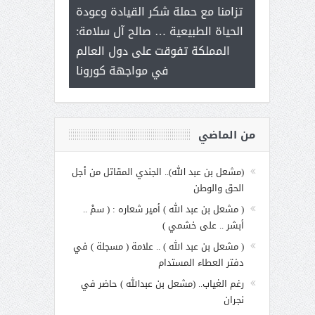
ر على برامج
للإبداع ال
تزامنا مع حملة شكر القيادة وعودة
 هي أساس
مع الأمين الع
الحياة الطبيعية … صالح آل سلامة:
عملنا
بنت عبد 
المملكة تفوقت على دول العالم
الاجت
في مواجهة كورونا
من الماضي
(مشعل بن عبد الله).. الجندي المقاتل من أجل
الحق والوطن
( مشعل بن عبد الله ) أمير شعاره : ( سمْ ..
أبشر .. على خشمي )
( مشعل بن عبد الله ) .. علامة ( مسجلة ) في
دفتر العطاء المستدام
رغم الغياب.. (مشعل بن عبدالله ) حاضر في
نجران