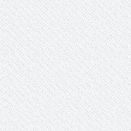
الشيخ صالح بن حسين آل سلامة
المؤشرات الجغرافية ل
يحصل على الدكتوراة في الإدارة من
عمل ينظمها م
أكاديمية(جيت) البريطانية