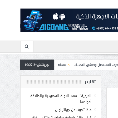
عشق التحديات
جرينتش+2 09:27
مسابقة المشيقح تعلن فرسان النسخة الخامسة
بمشاركة صاحبة ا
تقارير
الدرعية”.. مهد الدولة السعودية وانطلاقة
أمجادها
ماذا تعرف عن جوائز نوبل
كيف حوّلت شجاعة ساوثغيت منتخب إنكلترا