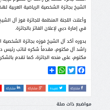
( محمد عوضه البريدي) .. رجل أعمال
الشيخ بجائزة الشخصية الرياضية العربية لهذا الع
بمواصفات إنسانية نادرة
وأعلنت اللجنة المنظمة للجائزة فوز آل الشيخ
في إمارة دبي لإعلان الفائز بالجائزة.
راشد آل مكتوم، مقدماً شكره لنائب رئيس دو
مكتوم، على منحه الجائزة، كما تقدم بالشكر ل
WhatsApp
Share
Twitter
Facebook
مشاركة
تغريدة
مشاركة
مشاركة
ر الثقافة في واحة الإبداع
بمشاركة صاحبة السمو الملكي
مواضيع ذات صلة
الاميره نجود بنت هذلول بن