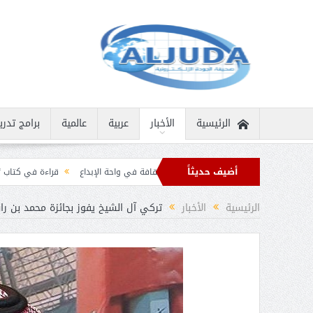
الرئيسية
الأخبار
عربية
عالمية
برامج تدري
أضيف حديثاً
انية نادرة
ثمار الثقافة في واحة الإبداع
قراءة في كتاب “الملك سلمان بن عبد 
 برقيات تهنئة من قادة الدول الإسلامية بمناسبة عيد الفطر
الرئيسية
الأخبار
تركي آل الشيخ يفوز بجائزة محمد بن راشد 