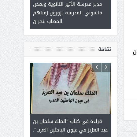
 ) .. ميراث
مدير مدرسة الأثير الثانوية وبعض
( محمد عوضه 
العطاء
منسوبي المدرسة يزورون زميلهم
ب
المصاب بنجران
ثقافة
د بن
رجل لايعرف
قراءة في كتاب “الملك سلمان بن
ثمار ا
 التحديات
عبد العزيز في عيون الباحثين العرب”.