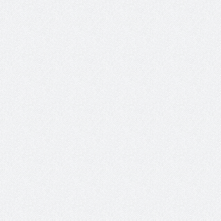
 عبد العزيز.. ملك القلوب
( مشعل بن عبد الله ) … عاشق
نجران
سبة انعقاد ملتقى (الوطن
وزير حقوق الإنسان اليمني يؤكد أن