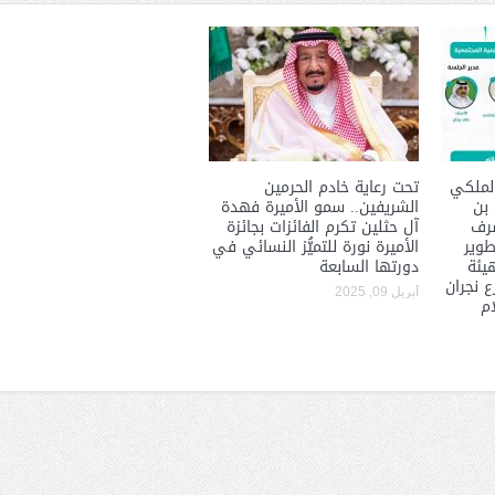
لملكي
تحت رعاية خادم الحرمين
 بن
الشريفين.. سمو الأميرة فهدة
شرف
آل حثلين تكرم الفائزات بجائزة
طوير
الأميرة نورة للتميُّز النسائي في
هيئة
دورتها السابعة
 نجران
أبريل 09, 2025
ام