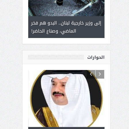
 أمير يحمل
إلى وزير خارجية لبنان.. البدو هم فخر
سلمان بن ع
ذى من عشق
الماضي، وصناع الحاضر!
القيادة
الحوارات
 آل شرمه:
بمناسبة