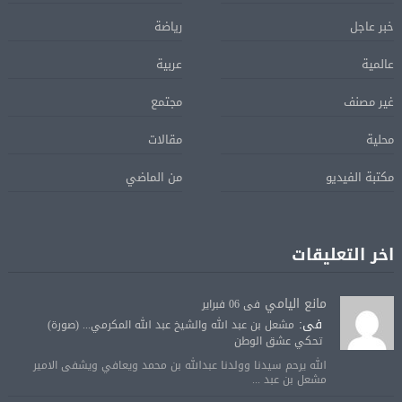
خبر عاجل
رياضة
عالمية
عربية
غير مصنف
مجتمع
محلية
مقالات
مكتبة الفيديو
من الماضي
اخر التعليقات
مانع اليامي
فى 06 فبراير
فى:
مشعل بن عبد الله والشيخ عبد الله المكرمي... (صورة)
تحكي عشق الوطن
الله يرحم سيدنا وولدنا عبدالله بن محمد ويعافي ويشفى الامير
مشعل بن عبد ...