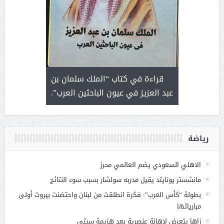
 رجل لايعرف
قراءة في كتاب “الملك سلمان بن
ثمار 
 التحديات
عبد العزيز في عيون الباحثين العرب”.
رياضة
الاهلي السعودي يضم العالمي محرز
مانشستر يونايتد يقيل مدربه سولشار بسبب سوء النتائج
بطولة “كأس العرب”: فكرة انطلقت من لبنان واحتضنت بيروت أولى
مبارياتها
زاها يتعرض لإهانة عنصرية بعد هزيمة سيتي