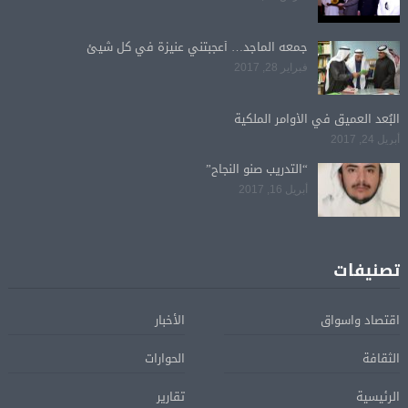
جمعه الماجد… أعجبتني عنيزة في كل شيئ
فبراير 28, 2017
البُعد العميق في الأوامر الملكية
أبريل 24, 2017
“التدريب صنو النجاح”
أبريل 16, 2017
تصنيفات
اقتصاد واسواق
الأخبار
الثقافة
الحوارات
الرئيسية
تقارير