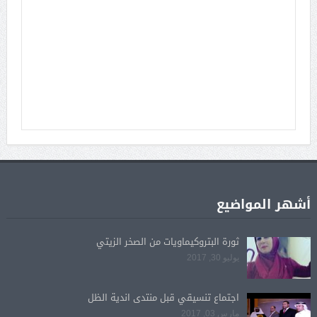
أشهر المواضيع
ثورة البتروكيماويات من الصخر الزيتي
يوليو 30, 2017
اجتماع تنسيقي قبل منتدى اندية الظل
مارس 03, 2017