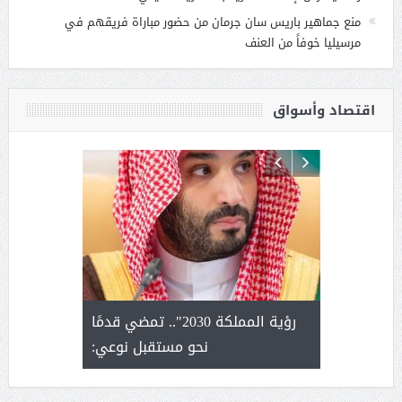
منع جماهير باريس سان جرمان من حضور مباراة فريقهم في
مرسيليا خوفاً من العنف
اقتصاد وأسواق
لتمور ورشة
رؤية المملكة 2030".. تمضي قدمًا
الشيخ ص
وسم عنيزة
نحو مستقبل نوعي:
يحصل على ال
أ