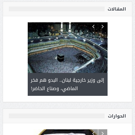
المقالات
. أمير يحمل
إلى وزير خارجية لبنان.. البدو هم فخر
سلمان بن 
ذى من عشق
الماضي، وصناع الحاضر!
القيادة
الحوارات