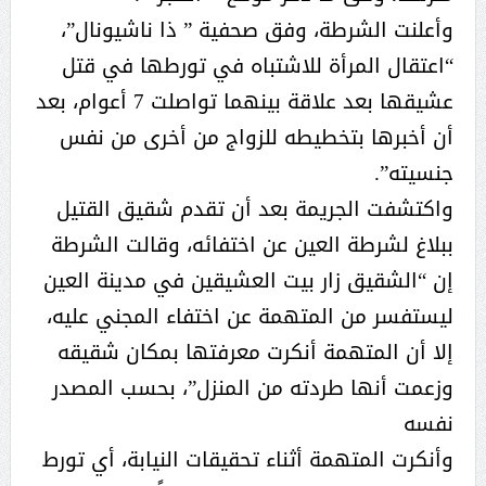
وأعلنت الشرطة، وفق صحفية ” ذا ناشيونال”،
“اعتقال المرأة للاشتباه في تورطها في قتل
عشيقها بعد علاقة بينهما تواصلت 7 أعوام، بعد
أن أخبرها بتخطيطه للزواج من أخرى من نفس
جنسيته”.
واكتشفت الجريمة بعد أن تقدم شقيق القتيل
ببلاغ لشرطة العين عن اختفائه، وقالت الشرطة
إن “الشقيق زار بيت العشيقين في مدينة العين
ليستفسر من المتهمة عن اختفاء المجني عليه،
إلا أن المتهمة أنكرت معرفتها بمكان شقيقه
وزعمت أنها طردته من المنزل”، بحسب المصدر
نفسه
وأنكرت المتهمة أثناء تحقيقات النيابة، أي تورط