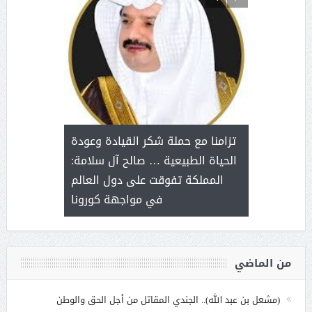
د آل شرمه:
بمناسب
ثر على برامج
للإبداع ا
تزامنا مع حملة شكر القيادة وعودة
ة هي أساس
مع الأمين ال
الحياة الطبيعية … صالح آل سلامة:
عملنا
بنت عبد
المملكة تفوقت على دول العالم
الاج
في مواجهة كورونا
من الماضي
(مشعل بن عبد الله).. الجندي المقاتل من أجل الحق والوطن