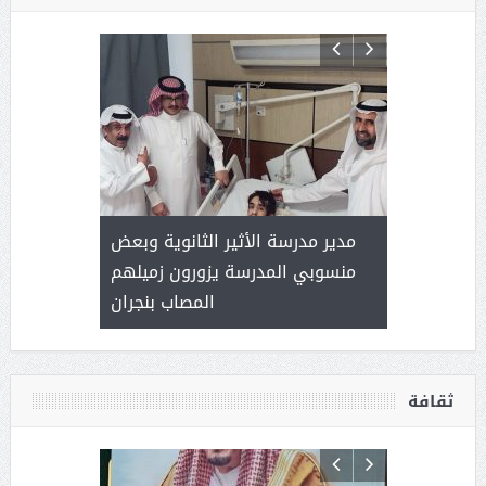
 ) .. ميراث
مدير مدرسة الأثير الثانوية وبعض
( محمد عوضه
العطاء
منسوبي المدرسة يزورون زميلهم
المصاب بنجران
ثقافة