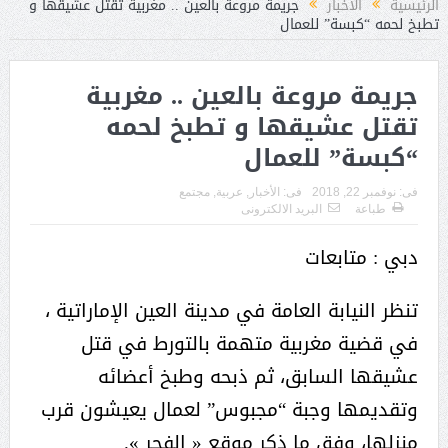
الرئيسية
الأخبار
جريمة مروعة بالعين .. مغربية تقتل عشيقها و
تطبخ لحمه “كبسة” للعمال
جريمة مروعة بالعين .. مغربية
تقتل عشيقها و تطبخ لحمه
“كبسة” للعمال
فى:
نوفمبر 22, 2018
فى:
الأخبار
,
عربية
,
مجتمع
طباعة
البريد الالكترونى
دبي : متابعات
تنظر النيابة العامة في مدينة العين الإماراتية ،
في قضية مغربية متهمة بالتورط في قتل
عشيقها السابق، ثم ذبحه وطبخ أعضائه
وتقديمها وجبة “مجبوس” لعمال يعيشون قرب
منزلها، وفق ما ذكر موقع « الفجر ».