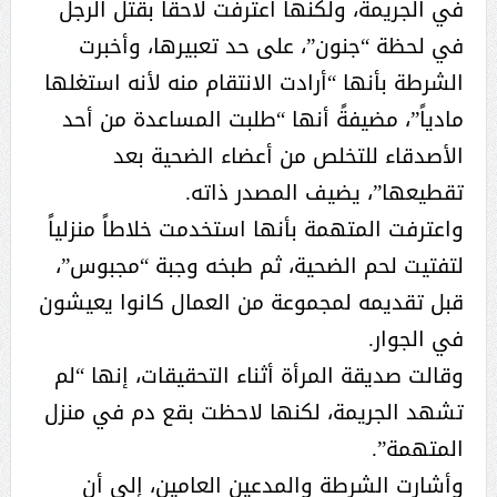
في الجريمة، ولكنها اعترفت لاحقاً بقتل الرجل
في لحظة “جنون”، على حد تعبيرها، وأخبرت
الشرطة بأنها “أرادت الانتقام منه لأنه استغلها
مادياً”، مضيفةً أنها “طلبت المساعدة من أحد
الأصدقاء للتخلص من أعضاء الضحية بعد
تقطيعها”، يضيف المصدر ذاته.
واعترفت المتهمة بأنها استخدمت خلاطاً منزلياً
لتفتيت لحم الضحية، ثم طبخه وجبة “مجبوس”،
قبل تقديمه لمجموعة من العمال كانوا يعيشون
في الجوار.
وقالت صديقة المرأة أثناء التحقيقات، إنها “لم
تشهد الجريمة، لكنها لاحظت بقع دم في منزل
المتهمة”.
وأشارت الشرطة والمدعين العامين، إلى أن