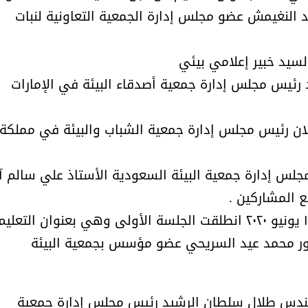
أمل البنيان .. طبيبة فوق العادة .:
الأميرة (نجود بنت هذلول
النغيمش عضو مجلس إدارة الجمعية التعاونية لنبات
سيد خبير إعلامي بيئي
 رئيس مجلس إدارة جمعية أصدقاء البيئة في الإمارات
ان رئيس مجلس إدارة جمعية الشباب والبيئة في مملكة
جلس إدارة جمعية البيئة السعودية الأستاذ علي سالم آ
 المشاركين .
وفي اليوم الثاني للمنتدى مساء الخميس ١٨ يونيو ٢٠٢٠ انطلقت الجلسة الأولى وهي بعنوان التعلي
كتور محمد عيد السريحي عضو مؤسس بجمعية البيئة
مسابقة المشيقح تعلن فرسان
أ.د. فهد المغلوث ) .. 
النسخة الخامسة
المستحيل ويعشق
ندس طلال سلطان الرشيد رئيس مجلس إدارة جمعية