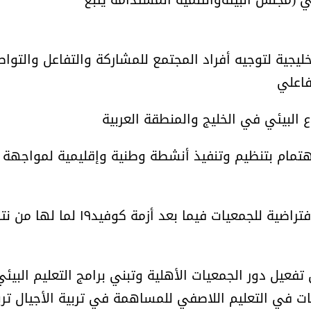
لخليجية لتوجيه أفراد المجتمع للمشاركة والتفاعل والتوا
فاعلي
الشيخ صالح بن حسين آل سلامة
المؤشرات الجغرافية ل
يحصل على الدكتوراة في الإدارة من
عمل ينظمها م
الاهتمام بتنظيم وتنفيذ أنشطة وطنية وإقليمية لمواجهة
أكاديمية(جيت) البريطانية
٦- إدراج استمرارية العمل الخيري بالخطط الإفتراضية للجمعيات فيما بعد أزمة كوفيد١٩ 
تفعيل دور الجمعيات الأهلية وتبني برامج التعليم البيئ
ت في التعليم اللاصفي للمساهمة في تربية الأجيال ترب