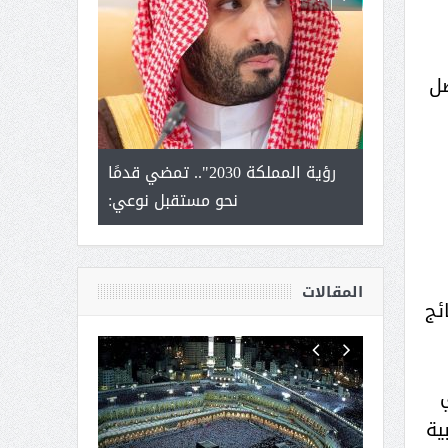
صل
لتمور ورشة
رؤية المملكة 2030".. تمضي قدمًا
الشيخ صا
وسم عنيزة
نحو مستقبل نوعي:
يحصل على الد
أك
المقالات
لما لها من نتائج
ي
ية