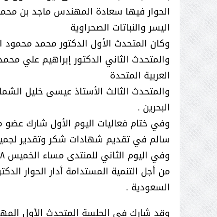
( محمد عوضه البريدي) .. رجل أعمال
الحوار فيها سعادة المهندس ماجد بن محمد 
بمواصفات إنسانية نادرة
اليسر والنباتات الصحراوية
وكان المتحدث الأول الدكتور محمد محمود ال
والمتحدث الثاني الدكتور إبراهيم علي محمد
العربية المتحدة
والمتحدث الثالث الأستاذ عيسى خليل الشمل
البحرين .
وفي ختام فعاليات اليوم الأول شارك عضو م
سالم في تقديم شهادات شكر وتقدير لجميع
من أجل التنمية المستدامة أدار الحوار الد
السعودية .
ر الثقافة في واحة الإبداع
بمشاركة صاحبة السمو الملكي
الاميره نجود بنت هذلول بن
وقد شارك في الجلسة المتحدث الأول المه