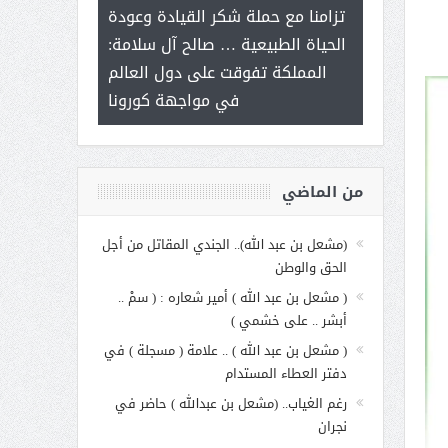
ر على برامج
للإبداع ال
تزامنا مع حملة شكر القيادة وعودة
 هي أساس
مع الأمين الع
الحياة الطبيعية … صالح آل سلامة:
عملنا
بنت عبد 
المملكة تفوقت على دول العالم
الاجت
في مواجهة كورونا
من الماضي
(مشعل بن عبد الله).. الجندي المقاتل من أجل
الحق والوطن
( مشعل بن عبد الله ) أمير شعاره : ( سمْ ..
أبشر .. على خشمي )
( مشعل بن عبد الله ) .. علامة ( مسجلة ) في
دفتر العطاء المستدام
رغم الغياب.. (مشعل بن عبدالله ) حاضر في
نجران