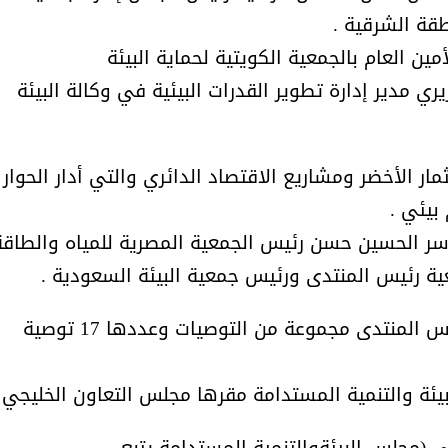
طقة الشرقية .
مين العام بالجمعية الكويتية لحماية البيئة
ري مدير إدارة تطوير القدرات البيئية في وكالة البيئة
مار الأخضر ومشاريع الاقتصاد الدائري والتي أدار الحوار
بيئي .
اسر الحسين حسن رئيس الجمعية المصرية للمياه والطاقة
ة رئيس المنتدى ورئيس جمعية البيئة السعودية .
بعد ذلك قدّمت الدكتورة ماجدة أبو رأس رئيس المنتدى مجموعة من التوصيات وعددها 17 توصية
ي (مجلس البيئةوالتنمية المستدامة يتبع