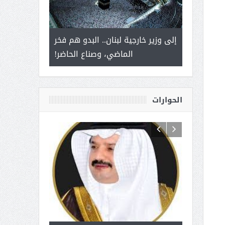
 أمير يحمل
إلى وزير خارجية لبنان.. البدو هم فخر
سلمان بن ع
ذى من عشق
الماضي، وصناع الحاضر!
القيادة
الحوارات
 آل شرمه:
بمناسبة