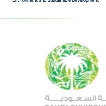
والمدير السابق للأكاديمية الأولمبية
الانتخابات لن تؤث
في الامارات د . عبد الملك جاني :
المجلس والشفافية
منتدى ( اكتشاف المواهب
الاجتماعية ) فرصة للتوأمة بين
الرياضة والعمل الاجتماعي