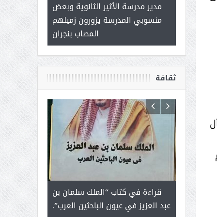
 ) .. ميراث
مدير مدرسة الأثير الثانوية وبعض
( محمد عوضه 
العطاء
منسوبي المدرسة يزورون زميلهم
ب
المصاب بنجران
ثقافة
ل
م
رجل لايعرف
قراءة في كتاب “الملك سلمان بن
ثمار ا
 التحديات
عبد العزيز في عيون الباحثين العرب”.