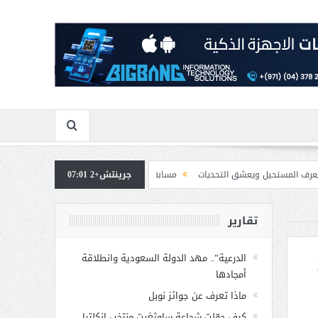
يعشق التحديات
جرينتش+2 07:01
مسابقة المشيقح تعلن فرسان النسخة الخامسة
بمشاركة صاحبة 
تقارير
الدرعية”.. مهد الدولة السعودية وانطلاقة
أمجادها
ماذا تعرف عن جوائز نوبل
كيف حوّلت شجاعة ساوثغيت منتخب إنكلترا