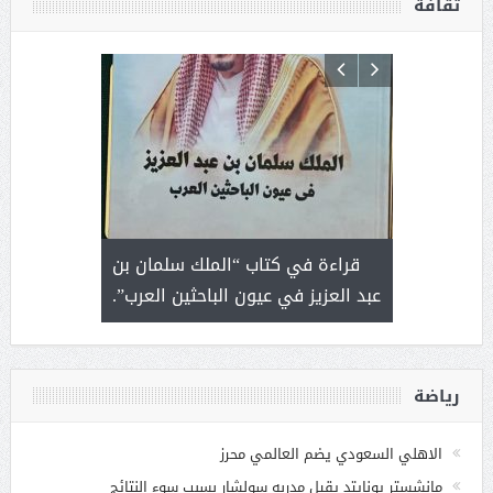
ثقافة
 رجل لايعرف
قراءة في كتاب “الملك سلمان بن
ثمار 
 التحديات
عبد العزيز في عيون الباحثين العرب”.
رياضة
الاهلي السعودي يضم العالمي محرز
مانشستر يونايتد يقيل مدربه سولشار بسبب سوء النتائج