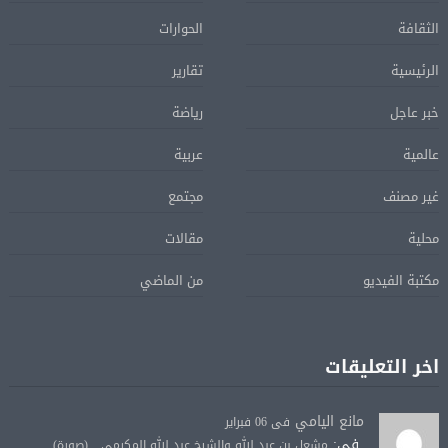
الثقافة
الحوارات
الرئيسية
تقارير
خبر عاجل
رياضة
عالمية
عربية
غير مصنف
مجتمع
محلية
مقالات
مكتبة الفيديو
من الماضي
اخر التعليقات
مانع اليامي
فى 06 فبراير
فى:
مشعل بن عبد الله والشيخ عبد الله المكرمي... (صورة)