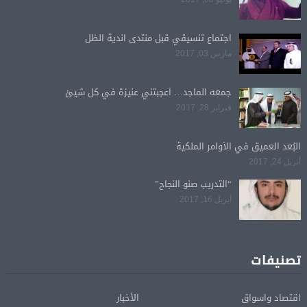
اجتماع تنسيقي قبل منتدى اندية الظل
مارس 03, 2017
جمعه الماجد… أعجبتني عنيزة في كل شيئ
فبراير 28, 2017
البُعد العميق في الأوامر الملكية
أبريل 24, 2017
“التدريب صنو النجاح”
أبريل 16, 2017
تصنيفات
اقتصاد واسواق
الأخبار