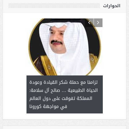
الحوارات
د آل شرمه:
بمناسب
ثر على برامج
للإبداع ا
تزامنا مع حملة شكر القيادة وعودة
ة هي أساس
مع الأمين ال
الحياة الطبيعية … صالح آل سلامة:
عملنا
بنت عبد
المملكة تفوقت على دول العالم
الاج
في مواجهة كورونا