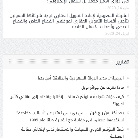
في دوري الأمير محمد بن سلمان الإلكتروني:
مايو 14, 2020
الشركة السعودية لإعادة التمويل العقاري توجه شركائها الممولين
بتأجيل أقساط التمويل العقاري لموظفي القطاع الخاص والقطاع
الصحي وأصحاب الأعمال الخاصة
أبريل 24, 2020
تقارير
الدرعية”.. مهد الدولة السعودية وانطلاقة أمجادها
ماذا تعرف عن جوائز نوبل
كيف حوّلت شجاعة ساوثغيت منتخب إنكلترا وقادته إلى نهائي كأس
أوروبا؟
بعد أكثر من ربع قرن … بي بي سي تعتذر عن “أساليب مخادعة”
استخدمها صحفي في مقابلة مع الأميرة ديانا عام 1995
قمة المؤتمر الدولي للسياحة والاستثمار تدعو لإنعاش صناعة
السياحة