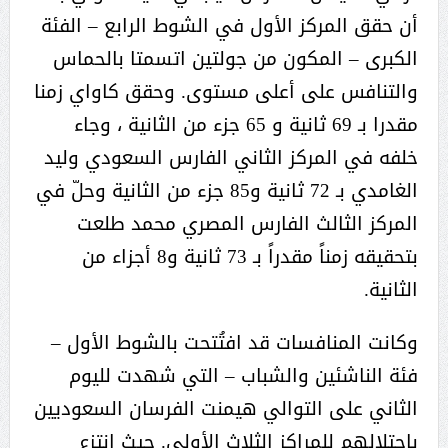
أن حقق المركز الأول في الشوط الرابع – الفئة
الكبرى – المكون من جولتين اتسمتا بالحماس
والتنافس على أعلى مستوى. وحقق كاواي زمنا
مقدرا بـ 69 ثانية و 65 جزء من الثانية ، وجاء
خلفه في المركز الثاني الفارس السعودي وليد
الغامدي بـ 72 ثانية و85 جزء من الثانية وحلّ في
المركز الثالث الفارس المصري محمد طلعت
بتحقيقه زمناً مقدراً بـ 73 ثانية و8 أجزاء من
الثانية.
وكانت المنافسات قد افتُتحت بالشوط الأول –
فئة الناشئين والشباب – التي شهدت لليوم
الثاني على التوالي هيمنت الفرسان السعوديين
باحتلالهم للمراكز الثلاث الأولى. حيث انتزع