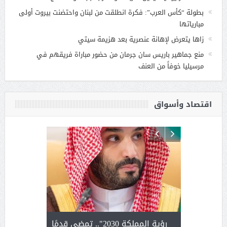
بطولة “كأس العرب”: فكرة انطلقت من لبنان واحتضنت بيروت أولى
مبارياتها
زاها يتعرض لإهانة عنصرية بعد هزيمة سيتي
منع جماهير باريس سان جرمان من حضور مباراة فريقهم في
مرسيليا خوفاً من العنف
اقتصاد وأسواق
لتمور ورشة
رؤية المملكة 2030".. تمضي قدمًا
الشيخ ص