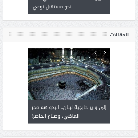
وسم عنيزة
نحو مستقبل نوعي:
يحصل على ال
أ
المقالات
. أمير يحمل
إلى وزير خارجية لبنان.. البدو هم فخر
سلمان بن 
ذى من عشق
الماضي، وصناع الحاضر!
القيادة