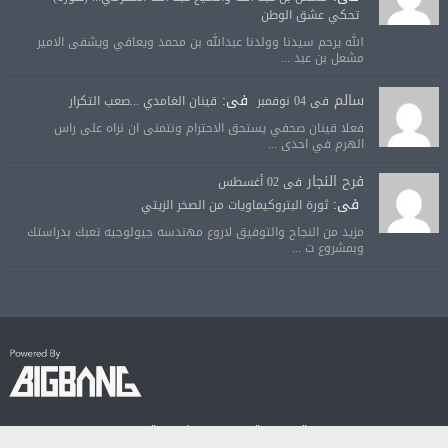
تحكي عشق الوطن
الله يرحم سيدنا وولدنا عبدالله بن محمد ويعافي ويشفى الامير
مشعل بن عبد ...
سالم
فى:
فى 04 نوفمبر
قينان الغامدي ...صعب التكرار
فعلا قينان صحفي يستحق الاحترام ونتمنى ان نراه على راس
الهرم في احدى ...
فرح النجار
فى 02 أغسطس
فى:
ثورة البتروكيماويات من الصخر الزيتي
مزيد من النجاح والتوفيق لاروع مهندسه جيولوجيه تعبك بدراستك
وبمشروع ت ...
© جميع الحقوق محفوظة لصحيفة الجودة الالكترونية 2018