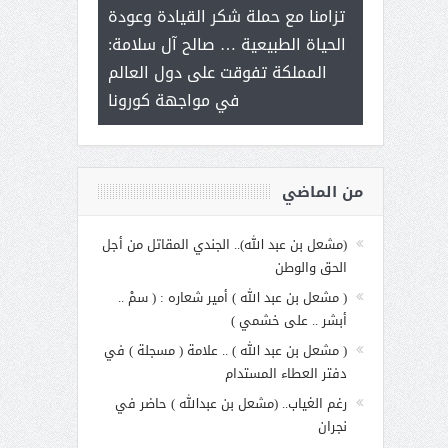
ر على برامج
للإبداع ال
تزامنا مع حملة شكر القيادة وعودة
 هي أساس
مع الأمين الع
الحياة الطبيعية … صالح آل سلامة:
عملنا
بنت عبد 
المملكة تفوقت على دول العالم
الاجت
في مواجهة كورونا
من الماضي
(مشعل بن عبد الله).. الجندي المقاتل من أجل
الحق والوطن
( مشعل بن عبد الله ) أمير شعاره : ( سمْ ..
أبشر .. على خشمي )
( مشعل بن عبد الله ) .. علامة ( مسجلة ) في
دفتر العطاء المستدام
رغم الغياب.. (مشعل بن عبدالله ) حاضر في
نجران