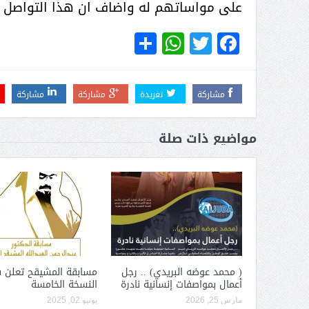
عبدالعزيز ال سعود المشرف العام
على مواساتهم له واضاف ان هذا التواصل غ
على ملف دعم وتطوير وتمكين
WhatsApp
Share
Twitter
Facebook
الباعة الجائلين هيئة الصحفيين
السعوديين فرع نجران ينظم ورشة
عمل ( الإعلام والتنمية ):
مشاركة
تغريدة
مشاركة
مشاركة
مواضيع ذات صلة
( محمد عوضه البريدي) .. رجل
مسابقة المشيقح تعلن 
أعمال بمواصفات إنسانية نادرة
النسخة الخامسة
مارس 25, 2026
يونيو 02, 2025