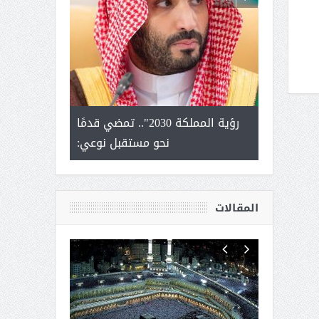
لتمور ورشة
رؤية المملكة 2030".. تمضي قدمًا
الشيخ صا
وسم عنيزة
نحو مستقبل نوعي:
يحصل على الد
أك
المقالات