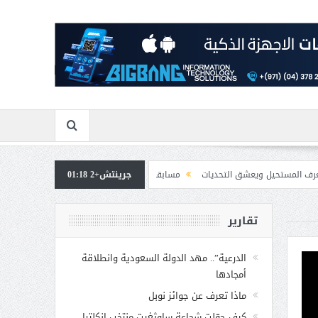
شق التحديات
جرينتش+2 01:18
مسابقة المشيقح تعلن فرسان النسخة الخامسة
بمشاركة صاحبة ا
تقارير
الدرعية”.. مهد الدولة السعودية وانطلاقة
أمجادها
ماذا تعرف عن جوائز نوبل
كيف حوّلت شجاعة ساوثغيت منتخب إنكلترا