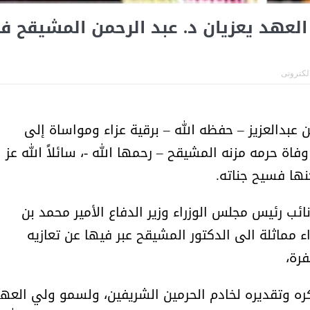
أمل البنيان .. طبيبة فوق العادة .:
الأميرة (نجود بنت هذلول
العهد يعزيان د. عبد الرحمن المشيقح ف
الكترونى
 عبدالعزيز – حفظه الله – برقية عزاء ومواساة إلى
اة حرمه مزنه المشيقح – رحمها الله -، سائلاً الله عز
ها فسيح جناته.
ب رئيس مجلس الوزراء وزير الدفاع الأمير محمد بن
ء مماثلة الى الدكتور المشيقح عبر فيها عن تعازيه
فرة،
مسابقة المشيقح تعلن فرسان
أ.د. فهد المغلوث ) .. 
ره وتقديره لخادم الحرمين الشريفين، ولسمو ولي العهد
النسخة الخامسة
المستحيل ويعشق