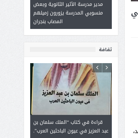
 ) .. ميراث
مدير مدرسة الأثير الثانوية وبعض
( محمد عوضه 
ي
العطاء
منسوبي المدرسة يزورون زميلهم
ب
المصاب بنجران
ثقافة
رجل لايعرف
قراءة في كتاب “الملك سلمان بن
ثمار ا
،
 التحديات
عبد العزيز في عيون الباحثين العرب”.