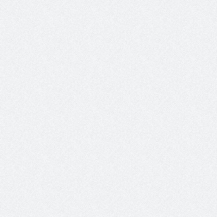
والمدير السابق للأكاديمية الأولمبية
الانتخابات لن تؤث
في الامارات د . عبد الملك جاني :
المجلس والشفافية
منتدى ( اكتشاف المواهب
الاجتماعية ) فرصة للتوأمة بين
الرياضة والعمل الاجتماعي