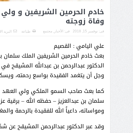
( محمد عوضه البريدي) .. رجل أعمال
خادم الحرمين الشريفين و ولي 
بمواصفات إنسانية نادرة
وفاة زوجته
فى:
نوفمبر 15, 2018
فى:
الأخبار
,
مجتمع
طباعة
البريد ال
علي اليامي : القصيم
بعث خادم الحرمين الشريفين الملك سلمان بن
الدكتور عبدالرحمن بن عبدالله المشيقح في وف
وجل أن يتغمد الفقيدة بواسع رحمته، ويسكن
كما بعث صاحب السمو الملكي ولي العهد نائ
سلمان بن عبدالعزيز – حفظه الله – برقية عزا
ومواساته، داعياً الله للفقيدة بالرحمة والمغ
ر الثقافة في واحة الإبداع
بمشاركة صاحبة السمو الملكي
وقد عبر الدكتور عبدالرحمن المشيقح عن شك
الاميره نجود بنت هذلول بن