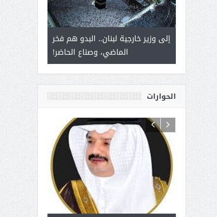
 أمير يحمل
إلى وزير خارجية لبنان.. البدو هم فخر
سلمان بن ع
ذى من عشق
الماضي، وصناع الحاضر!
القيادة
الحوارات
 آل شرمه:
بمناسبة