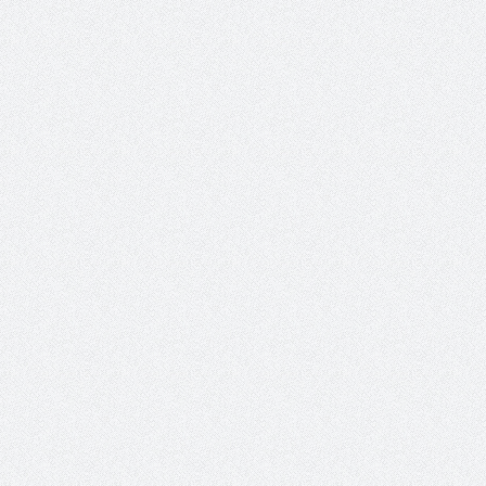
 عبد العزيز.. ملك القلوب
( مشعل بن عبد الله ) … عاشق
نجران
سبة انعقاد ملتقى (الوطن
وزير حقوق الإنسان اليمني يؤكد أن