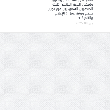
العام على ملف دعم وتطوير
وتمكين الباعة الجائلين هيئة
الصحفيين السعوديين فرع نجران
ينظم ورشة عمل ( الإعلام
والتنمية ):
مايو 08, 2025
الشيخ صالح بن حسين آل سلامة
المؤشرات الجغرافية ل
يحصل على الدكتوراة في الإدارة من
عمل ينظمها م
أكاديمية(جيت) البريطانية