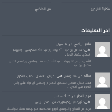
مكتبة الفيديو
من الماضي
اخر التعليقات
مانع اليامي
فى 06 فبراير
فى:
مشعل بن عبد الله والشيخ عبد الله المكرمي... (صورة)
تحكي عشق الوطن
الله يرحم سيدنا وولدنا عبدالله بن محمد ويعافي ويشفى الامير
مشعل بن عبد ...
سالم
فى:
فى 04 نوفمبر
قينان الغامدي ...صعب التكرار
فعلا قينان صحفي يستحق الاحترام ونتمنى ان نراه على راس
الهرم في احدى ...
فرح النجار
فى 02 أغسطس
فى:
ثورة البتروكيماويات من الصخر الزيتي
مزيد من النجاح والتوفيق لاروع مهندسه جيولوجيه تعبك بدراستك