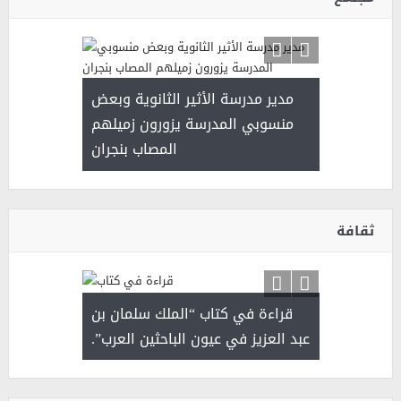
 ) .. ميراث
مدير مدرسة الأثير الثانوية وبعض
( محمد عوضه
العطاء
منسوبي المدرسة يزورون زميلهم
المصاب بنجران
ثقافة
قراءة في كتاب “الملك سلمان بن
ثمار 
 رجل لايعرف
عبد العزيز في عيون الباحثين العرب”.
 التحديات