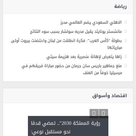
رياضة
الاهلي السعودي يضم العالمي محرز
مانشستر يونايتد يقيل مدربه سولشار بسبب سوء النتائج
بطولة “كأس العرب”: فكرة انطلقت من لبنان واحتضنت بيروت أولى
مبارياتها
زاها يتعرض لإهانة عنصرية بعد هزيمة سيتي
منع جماهير باريس سان جرمان من حضور مباراة فريقهم في
مرسيليا خوفاً من العنف
اقتصاد وأسواق
رؤية المملكة 2030".. تمضي قدمًا
لتمور ورشة
نحو مستقبل نوعي: