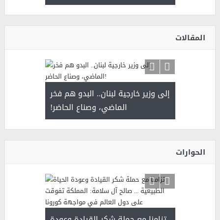
الشيخ ص
وسم عنيزة
يحصل على ال
أ
المقالات
سلمان بن 
. أمير يحمل
إلى وزير خارجية لبنان.. البدو هم فخر
ذى من عشق
الماضي، وصناع الحاضر!
القيادة
الحوارات
د آل شرمه:
تزامنا مع حملة شكر القيادة وعودة