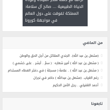
بمناسب
ثر على برامج
الحياة الطبيعية … صالح آل سلامة:
للإبداع ا
ة هي أساس
المملكة تفوقت على دول العالم
مع الأمين ال
عملنا
في مواجهة كورونا
بنت عبد
الاج
من الماضي
(مشعل بن عبد الله).. الجندي المقاتل من أجل الحق والوطن
( مشعل بن عبد الله ) أمير شعاره : ( سمْ .. أبشر .. على خشمي )
( مشعل بن عبد الله ) .. علامة ( مسجلة ) في دفتر العطاء المستدام
رغم الغياب.. (مشعل بن عبدالله ) حاضر في نجران
أحمد الغفيلي .. رجل الأمن الحكيم
تابعونا