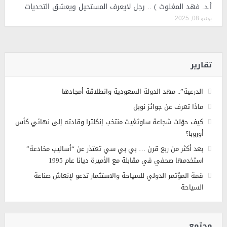
أ.د. فهد المغلوث ) .. رجل لايعرف المستحيل ويعشق التحديات
يونيو 08, 2025
تقارير
الدرعية”.. مهد الدولة السعودية وانطلاقة أمجادها
ماذا تعرف عن جوائز نوبل
كيف حوّلت شجاعة ساوثغيت منتخب إنكلترا وقادته إلى نهائي كأس
أوروبا؟
بعد أكثر من ربع قرن … بي بي سي تعتذر عن “أساليب مخادعة”
استخدمها صحفي في مقابلة مع الأميرة ديانا عام 1995
قمة المؤتمر الدولي للسياحة والاستثمار تدعو لإنعاش صناعة
السياحة
مجتمع