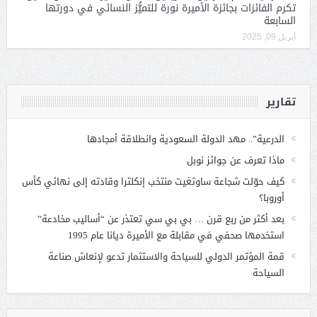
تكرم الفائزات بجائزة الأميرة نورة للتميُّز النسائي في دورتها
السابعة
أبريل 09, 2025
تقارير
الدرعية”.. مهد الدولة السعودية وانطلاقة أمجادها
ماذا تعرف عن جوائز نوبل
كيف حوّلت شجاعة ساوثغيت منتخب إنكلترا وقادته إلى نهائي كأس
أوروبا؟
بعد أكثر من ربع قرن … بي بي سي تعتذر عن “أساليب مخادعة”
استخدمها صحفي في مقابلة مع الأميرة ديانا عام 1995
قمة المؤتمر الدولي للسياحة والاستثمار تدعو لإنعاش صناعة
السياحة