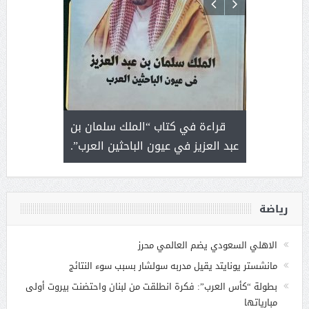
 رجل لايعرف
قراءة في كتاب “الملك سلمان بن
ثمار 
 التحديات
عبد العزيز في عيون الباحثين العرب”.
رياضة
الاهلي السعودي يضم العالمي محرز
مانشستر يونايتد يقيل مدربه سولشار بسبب سوء النتائج
بطولة “كأس العرب”: فكرة انطلقت من لبنان واحتضنت بيروت أولى
مبارياتها