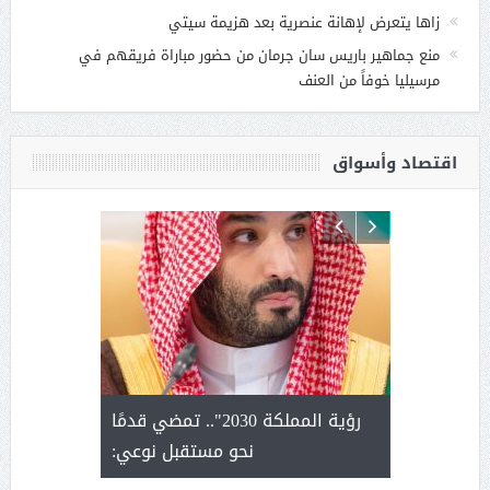
زاها يتعرض لإهانة عنصرية بعد هزيمة سيتي
منع جماهير باريس سان جرمان من حضور مباراة فريقهم في
مرسيليا خوفاً من العنف
اقتصاد وأسواق
لتمور ورشة
رؤية المملكة 2030".. تمضي قدمًا
الشيخ ص
وسم عنيزة
نحو مستقبل نوعي:
يحصل على ال
أ