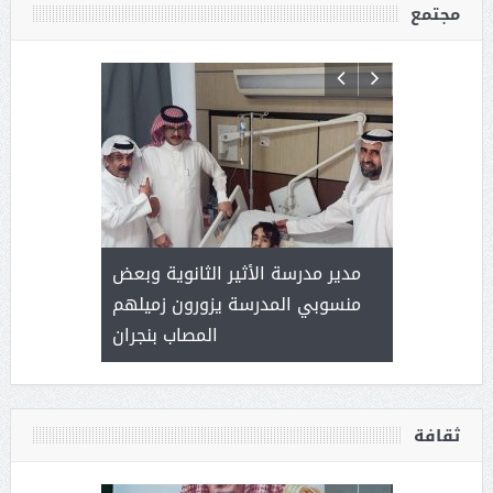
مجتمع
 ) .. ميراث
مدير مدرسة الأثير الثانوية وبعض
( محمد عوضه
العطاء
منسوبي المدرسة يزورون زميلهم
المصاب بنجران
ثقافة