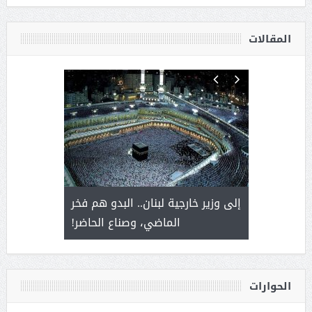
المقالات
. أمير يحمل
إلى وزير خارجية لبنان.. البدو هم فخر
سلمان بن 
ذى من عشق
الماضي، وصناع الحاضر!
القيادة
الحوارات