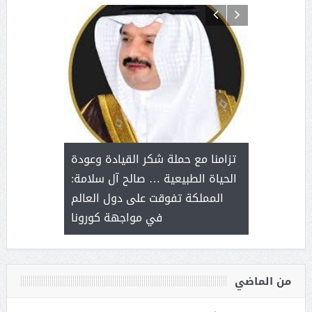
د آل شرمه:
بمناسب
ثر على برامج
للإبداع ا
تزامنا مع حملة شكر القيادة وعودة
ة هي أساس
مع الأمين ال
الحياة الطبيعية … صالح آل سلامة:
عملنا
بنت عبد
المملكة تفوقت على دول العالم
الاج
في مواجهة كورونا
من الماضي