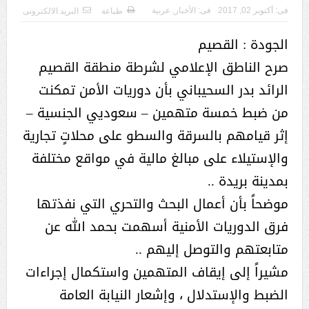
فى:
أكتوبر 02, 2017
فى:
الأخبار
,
عربية
طباعة
البريد الالكترونى
الجودة : القصيم
صرح الناطق الإعلامي لشرطة منطقة القصيم
الرائد بدر السحيباني بأن دوريات الأمن تمكنت
من ضبط خمسة متهمين – سعوديي الجنسية –
إثر قيامهم بالسرقة والسطو على محلاتٍ تجارية
والإستيلاء على مبالغ مالية في مواقع مختلفة
بمدينة بريدة ..
موضحاً بأن أعمال البحث والتحري التي نفذتها
فرق الدوريات الأمنية أسهمت بحمد الله عن
متابعتهم والتوصل إليهم ..
مشيراً إلى إيقاف المتهمين واستكمال إجراءات
الضبط والإستدلال ، وإشعار النيابة العامة