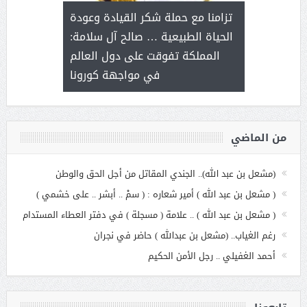
ثر على برامج
للإبداع ا
تزامنا مع حملة شكر القيادة وعودة
ة هي أساس
مع الأمين ال
الحياة الطبيعية … صالح آل سلامة:
عملنا
بنت عبد
المملكة تفوقت على دول العالم
الاج
في مواجهة كورونا
من الماضي
(مشعل بن عبد الله).. الجندي المقاتل من أجل الحق والوطن
( مشعل بن عبد الله ) أمير شعاره : ( سمْ .. أبشر .. على خشمي )
( مشعل بن عبد الله ) .. علامة ( مسجلة ) في دفتر العطاء المستدام
رغم الغياب.. (مشعل بن عبدالله ) حاضر في نجران
أحمد الغفيلي .. رجل الأمن الحكيم