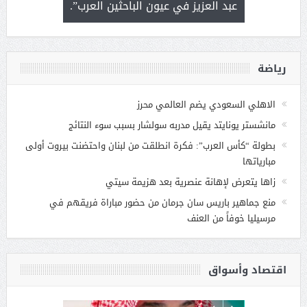
 التحديات
عبد العزيز في عيون الباحثين العرب”.
رياضة
الاهلي السعودي يضم العالمي محرز
مانشستر يونايتد يقيل مدربه سولشار بسبب سوء النتائج
بطولة “كأس العرب”: فكرة انطلقت من لبنان واحتضنت بيروت أولى
مبارياتها
زاها يتعرض لإهانة عنصرية بعد هزيمة سيتي
منع جماهير باريس سان جرمان من حضور مباراة فريقهم في
مرسيليا خوفاً من العنف
اقتصاد وأسواق