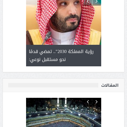
لتمور ورشة
رؤية المملكة 2030".. تمضي قدمًا
الشيخ ص
وسم عنيزة
نحو مستقبل نوعي:
يحصل على ال
أ
المقالات