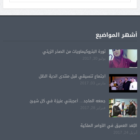
أشهر المواضيع
ثورة البتروكيماويات من الصخر الزيتي
يوليو 30, 2017
اجتماع تنسيقي قبل منتدى اندية الظل
مارس 03, 2017
جمعه الماجد… أعجبتني عنيزة في كل شيئ
فبراير 28, 2017
البُعد العميق في الأوامر الملكية
أبريل 24, 2017