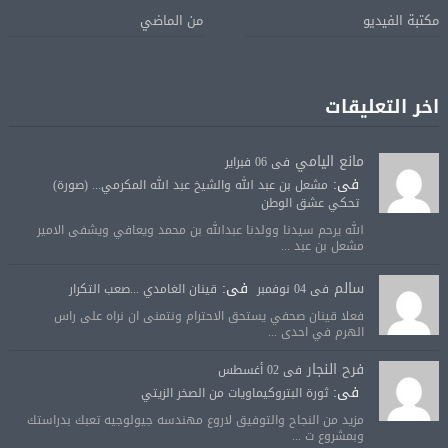
مكتبة الفيديو
من الماضي
اخر التعليقات
مانع اليامي
فى 06 فبراير
فى:
مشعل بن عبد الله والشيخ عبد الله المكرمي... (صورة)
تحكي عشق الوطن
الله يرحم سيدنا وولدنا عبدالله بن محمد ويعافي ويشفى الامير
مشعل بن عبد ...
سالم
فى:
فى 04 نوفمبر
قينان الغامدي ...صعب التكرار
فعلا قينان صحفي يستحق الاحترام ونتمنى ان نراه على راس
الهرم في احدى ...
فرح النجار
فى 02 أغسطس
فى:
ثورة البتروكيماويات من الصخر الزيتي
مزيد من النجاح والتوفيق لاروع مهندسه جيولوجيه تعبك بدراستك
وبمشروع ت ...