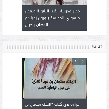
 ) .. ميراث
مدير مدرسة الأثير الثانوية وبعض
( محمد عوضه
العطاء
منسوبي المدرسة يزورون زميلهم
المصاب بنجران
ثقافة
 رجل لايعرف
قراءة في كتاب “الملك سلمان بن
ثمار 