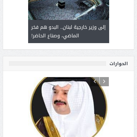
. أمير يحمل
إلى وزير خارجية لبنان.. البدو هم فخر
سلمان بن 
ذى من عشق
الماضي، وصناع الحاضر!
القيادة
الحوارات
د آل شرمه:
بمناسب