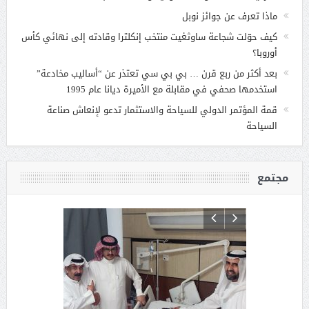
ماذا تعرف عن جوائز نوبل
كيف حوّلت شجاعة ساوثغيت منتخب إنكلترا وقادته إلى نهائي كأس
أوروبا؟
بعد أكثر من ربع قرن … بي بي سي تعتذر عن “أساليب مخادعة”
استخدمها صحفي في مقابلة مع الأميرة ديانا عام 1995
قمة المؤتمر الدولي للسياحة والاستثمار تدعو لإنعاش صناعة
السياحة
مجتمع