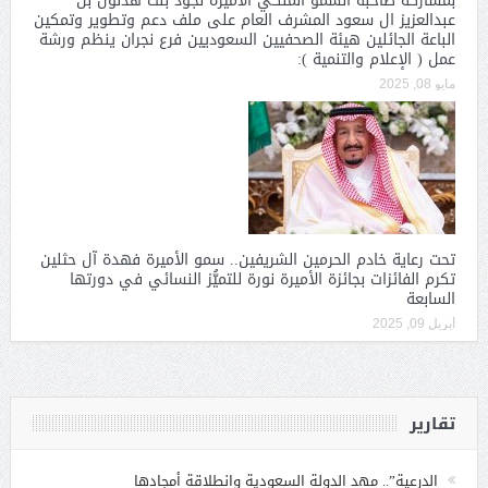
بمشاركة صاحبة السمو الملكي الاميره نجود بنت هذلول بن
عبدالعزيز ال سعود المشرف العام على ملف دعم وتطوير وتمكين
الباعة الجائلين هيئة الصحفيين السعوديين فرع نجران ينظم ورشة
عمل ( الإعلام والتنمية ):
مايو 08, 2025
تحت رعاية خادم الحرمين الشريفين.. سمو الأميرة فهدة آل حثلين
تكرم الفائزات بجائزة الأميرة نورة للتميُّز النسائي في دورتها
السابعة
أبريل 09, 2025
تقارير
الدرعية”.. مهد الدولة السعودية وانطلاقة أمجادها