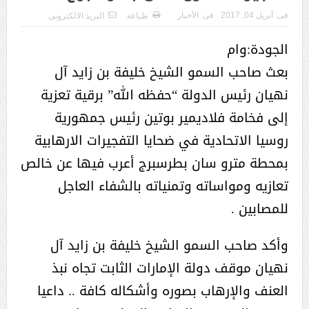
فى:
أبريل 04, 2017
فى:
الأخبار
طباعة
البريد الالكترونى
الجودة:وام
بعث صاحب السمو الشيخ خليفة بن زايد آل
نهيان رئيس الدولة “حفظه الله” برقية تعزية
إلى فخامة فلاديمير بوتين رئيس جمهورية
روسيا الاتحادية في ضحايا التفجيرات الارهابية
بمحطة مترو سان بطرسبرج أعرب فيها عن خالص
تعازيه ومواساته وتمنياته بالشفاء العاجل
للمصابين .
وأكد صاحب السمو الشيخ خليفة بن زايد آل
نهيان موقف دولة الإمارات الثابت تجاه نبذ
العنف والإرهاب بصوره وأشكاله كافة .. داعيا