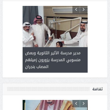
 ) .. ميراث
مدير مدرسة الأثير الثانوية وبعض
( محمد عوضه
العطاء
منسوبي المدرسة يزورون زميلهم
المصاب بنجران
ثقافة