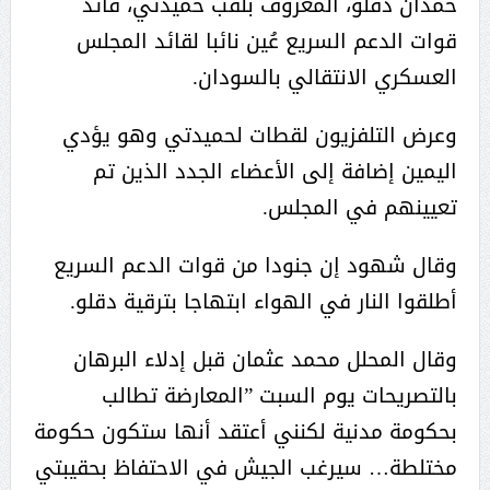
حمدان دقلو، المعروف بلقب حميدتي، قائد
قوات الدعم السريع عُين نائبا لقائد المجلس
العسكري الانتقالي بالسودان.
وعرض التلفزيون لقطات لحميدتي وهو يؤدي
اليمين إضافة إلى الأعضاء الجدد الذين تم
تعيينهم في المجلس.
وقال شهود إن جنودا من قوات الدعم السريع
أطلقوا النار في الهواء ابتهاجا بترقية دقلو.
وقال المحلل محمد عثمان قبل إدلاء البرهان
بالتصريحات يوم السبت ”المعارضة تطالب
بحكومة مدنية لكنني أعتقد أنها ستكون حكومة
مختلطة… سيرغب الجيش في الاحتفاظ بحقيبتي