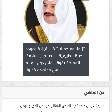
د آل شرمه:
بمناسب
ثر على برامج
للإبداع ا
تزامنا مع حملة شكر القيادة وعودة
ة هي أساس
مع الأمين ال
الحياة الطبيعية … صالح آل سلامة:
عملنا
بنت عبد
المملكة تفوقت على دول العالم
الاج
في مواجهة كورونا
من الماضي
(مشعل بن عبد الله).. الجندي المقاتل من أجل الحق والوطن