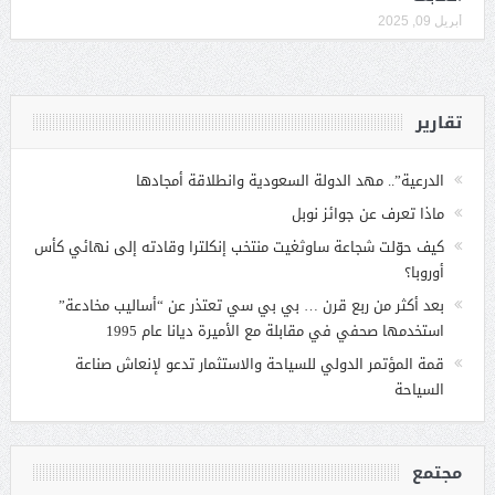
أبريل 09, 2025
تقارير
الدرعية”.. مهد الدولة السعودية وانطلاقة أمجادها
ماذا تعرف عن جوائز نوبل
كيف حوّلت شجاعة ساوثغيت منتخب إنكلترا وقادته إلى نهائي كأس
أوروبا؟
بعد أكثر من ربع قرن … بي بي سي تعتذر عن “أساليب مخادعة”
استخدمها صحفي في مقابلة مع الأميرة ديانا عام 1995
قمة المؤتمر الدولي للسياحة والاستثمار تدعو لإنعاش صناعة
السياحة
مجتمع