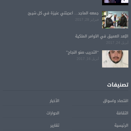
جمعه الماجد… أعجبتني عنيزة في كل شيئ
فبراير 28, 2017
البُعد العميق في الأوامر الملكية
أبريل 24, 2017
“التدريب صنو النجاح”
أبريل 16, 2017
تصنيفات
اقتصاد واسواق
الأخبار
الثقافة
الحوارات
الرئيسية
تقارير