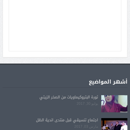
أشهر المواضيع
ثورة البتروكيماويات من الصخر الزيتي
يوليو 30, 2017
اجتماع تنسيقي قبل منتدى اندية الظل
مارس 03, 2017