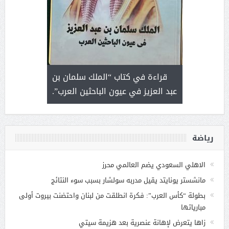
 رجل لايعرف
قراءة في كتاب “الملك سلمان بن
ثمار 
 التحديات
عبد العزيز في عيون الباحثين العرب”.
رياضة
الاهلي السعودي يضم العالمي محرز
مانشستر يونايتد يقيل مدربه سولشار بسبب سوء النتائج
بطولة “كأس العرب”: فكرة انطلقت من لبنان واحتضنت بيروت أولى
مبارياتها
زاها يتعرض لإهانة عنصرية بعد هزيمة سيتي