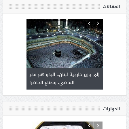
المقالات
. أمير يحمل
إلى وزير خارجية لبنان.. البدو هم فخر
سلمان بن 
ذى من عشق
الماضي، وصناع الحاضر!
القيادة
الحوارات