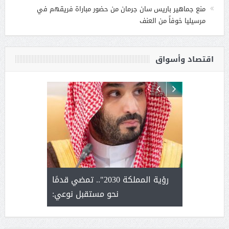
منع جماهير باريس سان جرمان من حضور مباراة فريقهم في
مرسيليا خوفاً من العنف
اقتصاد وأسواق
لتمور ورشة
رؤية المملكة 2030".. تمضي قدمًا
الشيخ ص
وسم عنيزة
نحو مستقبل نوعي:
يحصل على ال
أ