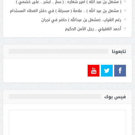
( مشعل بن عبد الله ) أمير شعاره : ( سمْ .. أبشر .. على خشمي )
( مشعل بن عبد الله ) .. علامة ( مسجلة ) في دفتر العطاء المستدام
رغم الغياب.. (مشعل بن عبدالله ) حاضر في نجران
أحمد الغفيلي .. رجل الأمن الحكيم
تابعونا
فيس بوك