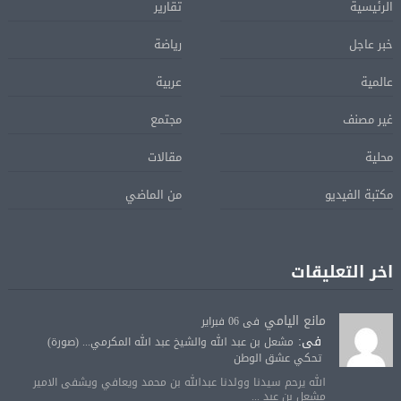
الرئيسية
تقارير
خبر عاجل
رياضة
عالمية
عربية
غير مصنف
مجتمع
محلية
مقالات
مكتبة الفيديو
من الماضي
اخر التعليقات
مانع اليامي
فى 06 فبراير
فى:
مشعل بن عبد الله والشيخ عبد الله المكرمي... (صورة)
تحكي عشق الوطن
الله يرحم سيدنا وولدنا عبدالله بن محمد ويعافي ويشفى الامير
مشعل بن عبد ...