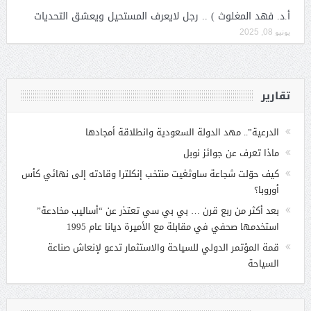
أ.د. فهد المغلوث ) .. رجل لايعرف المستحيل ويعشق التحديات
يونيو 08, 2025
تقارير
الدرعية”.. مهد الدولة السعودية وانطلاقة أمجادها
ماذا تعرف عن جوائز نوبل
كيف حوّلت شجاعة ساوثغيت منتخب إنكلترا وقادته إلى نهائي كأس
أوروبا؟
بعد أكثر من ربع قرن … بي بي سي تعتذر عن “أساليب مخادعة”
استخدمها صحفي في مقابلة مع الأميرة ديانا عام 1995
قمة المؤتمر الدولي للسياحة والاستثمار تدعو لإنعاش صناعة
السياحة