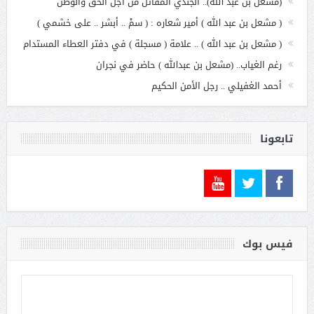
(مشعل بن عبد الله).. الجندي المقاتل من أجل الحق والوطن
( مشعل بن عبد الله ) أمير شعاره : ( سمْ .. أبشر .. على خشمي )
( مشعل بن عبد الله ) .. علامة ( مسجلة ) في دفتر العطاء المستدام
رغم الغياب.. (مشعل بن عبدالله ) حاضر في نجران
أحمد الغفيلي .. رجل الأمن الحكيم
تابعونا
فيس بوك