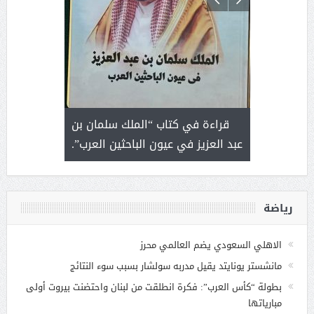
 رجل لايعرف
قراءة في كتاب “الملك سلمان بن
ثمار 
 التحديات
عبد العزيز في عيون الباحثين العرب”.
رياضة
الاهلي السعودي يضم العالمي محرز
مانشستر يونايتد يقيل مدربه سولشار بسبب سوء النتائج
بطولة “كأس العرب”: فكرة انطلقت من لبنان واحتضنت بيروت أولى
مبارياتها