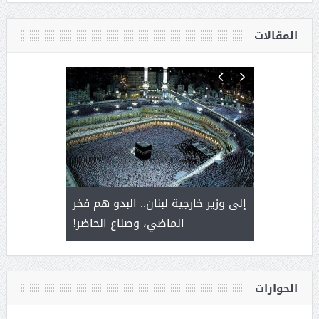
المقالات
. أمير يحمل
إلى وزير خارجية لبنان.. البدو هم فخر
سلمان بن 
ذى من عشق
الماضي، وصناع الحاضر!
القيادة
الحوارات