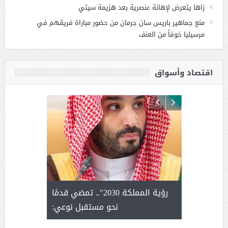
زاها يتعرض لإهانة عنصرية بعد هزيمة سيتي
منع جماهير باريس سان جرمان من حضور مباراة فريقهم في
مرسيليا خوفاً من العنف
اقتصاد وأسواق
لتمور ورشة
رؤية المملكة 2030".. تمضي قدمًا
الشيخ ص
وسم عنيزة
نحو مستقبل نوعي:
يحصل على ال
أ