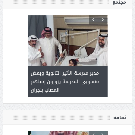
مجتمع
 ) .. ميراث
مدير مدرسة الأثير الثانوية وبعض
( محمد عوضه
العطاء
منسوبي المدرسة يزورون زميلهم
المصاب بنجران
ثقافة