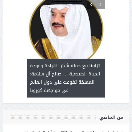
د آل شرمه:
بمناسب
ثر على برامج
للإبداع ا
تزامنا مع حملة شكر القيادة وعودة
ة هي أساس
مع الأمين ال
الحياة الطبيعية … صالح آل سلامة:
عملنا
بنت عبد
المملكة تفوقت على دول العالم
الاج
في مواجهة كورونا
من الماضي