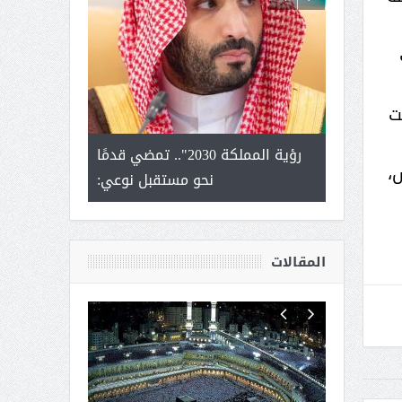
ت
لتمور ورشة
رؤية المملكة 2030".. تمضي قدمًا
الشيخ صا
،
وسم عنيزة
نحو مستقبل نوعي:
يحصل على الد
أك
المقالات