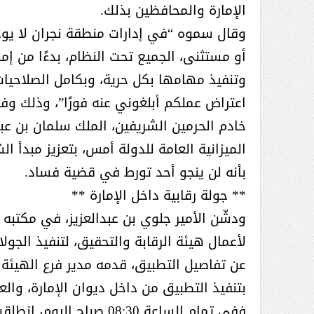
عبدالعزيز ال سعود المشرف العام
الإمارة والمحافظين بذلك.
على ملف دعم وتطوير وتمكين
وقال سموه “في إدارات منطقة نجران لا يو
الباعة الجائلين هيئة الصحفيين
أو مستثنى، الجميع تحت النظام، بدءًا من إما
السعوديين فرع نجران ينظم ورشة
وتنفيذ مهامها بكل حرية، وبكامل الصلاحي
عمل ( الإعلام والتنمية ):
اعتراض عملكم أبلغوني عنه فورًا”، وذلك وفق
خادم الحرمين الشريفين، الملك سلمان بن عبد
الميزانية العامة للدولة أمس، بتعزيز مبدأ ا
بأنه لن ينجو أحد تورط في قضية فساد.
** جولة رقابية داخل الإمارة **
ودشّن الأمير جلوي بن عبدالعزيز، في مكتبه ب
لأعمال هيئة الرقابة والتحقيق، لتنفيذ الجولا
عن تفاصيل التطبيق، قدمه مدير فرع الهيئة 
بتنفيذ التطبيق من داخل ديوان الإمارة، والعر
ففي تمام الساعة 08:30 صب