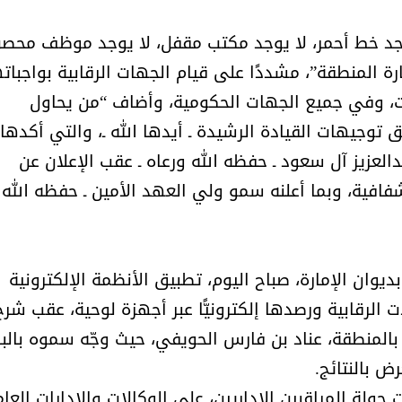
جد خط أحمر، لا يوجد مكتب مقفل، لا يوجد موظف محص
رة المنطقة”، مشددًا على قيام الجهات الرقابية بواجبات
ات، وفي جميع الجهات الحكومية، وأضاف “من يحاول
 توجيهات القيادة الرشيدة ـ أيدها الله ـ، والتي أكدها
العزيز آل سعود ـ حفظه الله ورعاه ـ عقب الإعلان عن
لشفافية، وبما أعلنه سمو ولي العهد الأمين ـ حفظه الله ـ
ديوان الإمارة، صباح اليوم، تطبيق الأنظمة الإلكترونية
ت الرقابية ورصدها إلكترونيًّا عبر أجهزة لوحية، عقب شرح
بالمنطقة، عناد بن فارس الحويفي، حيث وجّه سموه بالب
ض بالنتائج.
اح اليوم، انطلقت جولة المراقبين الإداريين، على الوكالات والإدارات العا