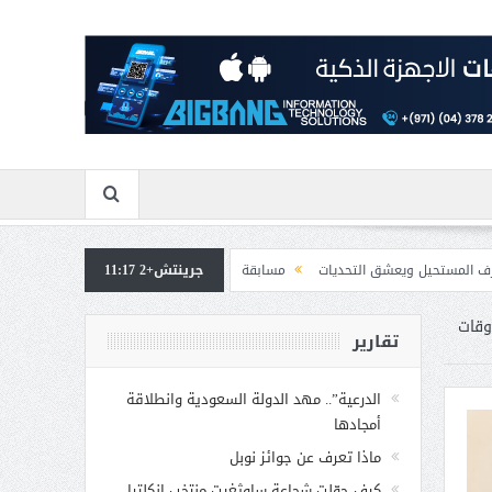
ق التحديات
جرينتش+2 11:17
مسابقة المشيقح تعلن فرسان النسخة الخامسة
بمشاركة صاحبة الس
أوقات
تقارير
الدرعية”.. مهد الدولة السعودية وانطلاقة
أمجادها
ماذا تعرف عن جوائز نوبل
كيف حوّلت شجاعة ساوثغيت منتخب إنكلترا