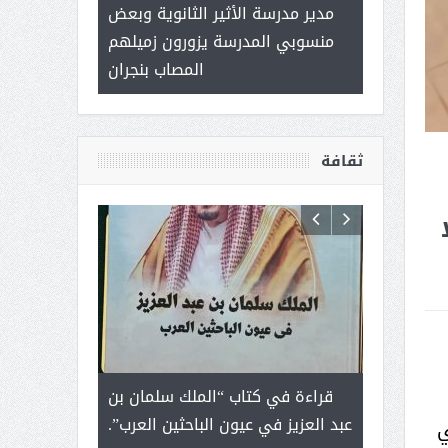
 ) .. ميراث
مدير مدرسة الأثير الثانوية وبعض
( محمد عوضه 
العطاء
منسوبي المدرسة يزورون زميلهم
ب
المصاب بنجران
ثقافة
رجل لايعرف
قراءة في كتاب “الملك سلمان بن
ثمار ا
 التحديات
عبد العزيز في عيون الباحثين العرب”.
ي