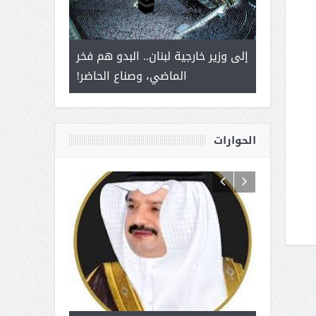
 أمير يحمل
إلى وزير خارجية لبنان.. البدو هم فخر
سلمان بن ع
ذى من عشق
الماضي، وصناع الحاضر!
القيادة
الحوارات
 آل شرمه:
بمناسبة