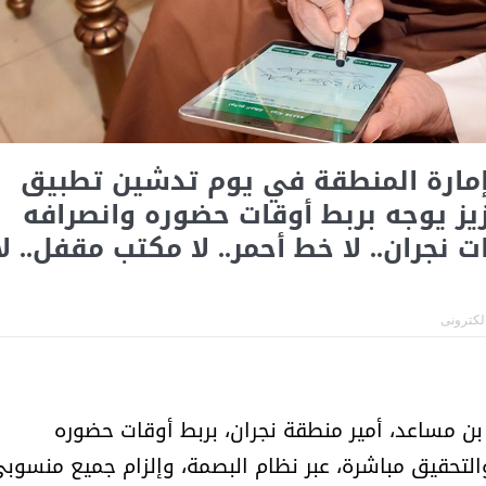
أمل البنيان .. طبيبة فوق العادة .:
الأميرة (نجود بنت هذلول
تأخر 50 موظفًا بإمارة المنطقة في يوم تدشين تطبيق
عزيز يوجه بربط أوقات حضوره وانصرافه
ت نجران.. لا خط أحمر.. لا مكتب مقفل.. لا
الكترونى
 بن مساعد، أمير منطقة نجران، بربط أوقات حضوره
مسابقة المشيقح تعلن فرسان
أ.د. فهد المغلوث ) .. 
النسخة الخامسة
المستحيل ويعشق
والتحقيق مباشرة، عبر نظام البصمة، وإلزام جميع منسوب