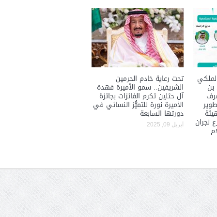
حوار يحمل جينات الوطن مع الأمير
( مشعل بن عبد الله ) ..
مشعل بن عبد الله بن عبد العزيز
جينات الوطن ويتغ
لملكي
تحت رعاية خادم الحرمين
 بن
الشريفين.. سمو الأميرة فهدة
شرف
آل حثلين تكرم الفائزات بجائزة
طوير
الأميرة نورة للتميُّز النسائي في
هيئة
دورتها السابعة
 نجران
أبريل 09, 2025
ام
عضو مجلس الشارقة الرياضي
رئيس غرفة نجران محيميد