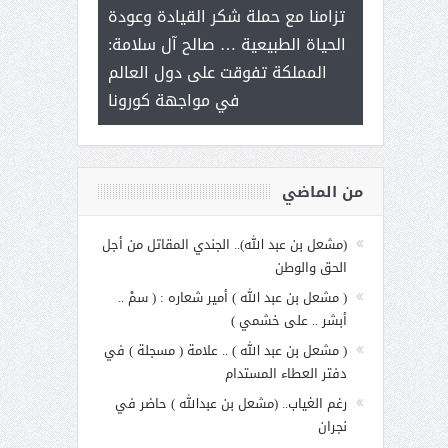
ر على برامج
للإبداع ال
تزامنا مع حملة شكر القيادة وعودة
 هي أساس
مع الأمين الع
الحياة الطبيعية … صالح آل سلامة:
عملنا
بنت عبد 
المملكة تفوقت على دول العالم
الاجت
في مواجهة كورونا
من الماضي
(مشعل بن عبد الله).. الجندي المقاتل من أجل
الحق والوطن
( مشعل بن عبد الله ) أمير شعاره : ( سمْ ..
أبشر .. على خشمي )
( مشعل بن عبد الله ) .. علامة ( مسجلة ) في
دفتر العطاء المستدام
رغم الغياب.. (مشعل بن عبدالله ) حاضر في
نجران