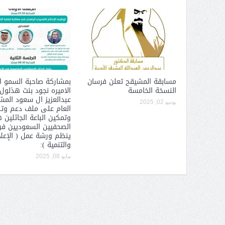
 عبد العزيز.. ملك القلوب
( مشعل بن عبد الله ) … عاشق
نجران
مسابقة المشيقح تعلن فرسان
بمشاركة صاحبة السمو ا
النسخة الخامسة
الاميره نجود بنت هذلول
عبدالعزيز ال سعود الم
يونيو 02, 2025
العام على ملف دعم وت
وتمكين الباعة الجائلين 
الصحفيين السعوديين فرع
ينظم ورشة عمل ( الإعل
والتنمية ):
مايو 08, 2025
سبة انعقاد ملتقى (الوطن
وزير حقوق الإنسان اليمني يؤكد أن