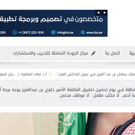
بية
اتصل بنا
مركز الجودة الشاملة للتدريب والاستشارات
عزيز في عيون الباحثين العرب”.
أ.د. فهد المغلوث ) .. رجل لايعرف المستحيل ويعش
 موظفًا بإمارة المنطقة في يوم تدشين تطبيق المتابعة الأمير جلوي بن عبدالعزيز يوجه بربط 
 خط أحمر.. لا مكتب مقفل.. لا موظف محصن