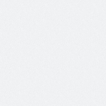
والمدير السابق للأكاديمية الأولمبية
الانتخابات لن تؤث
في الامارات د . عبد الملك جاني :
المجلس والشفافية
منتدى ( اكتشاف المواهب
الاجتماعية ) فرصة للتوأمة بين
الرياضة والعمل الاجتماعي