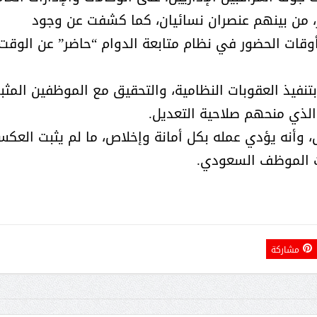
 موظفًا عن الحضور، من بينهم عنصران نسائيان، كما كشفت عن وجود
قات الحضور في نظام متابعة الدوام “حاضر” عن الوقت
تنفيذ العقوبات النظامية، والتحقيق مع الموظفين المثب
لذي منحهم صلاحية التعديل.
الشيخ صالح بن حسين آل سلامة
المؤشرات الجغرافية ل
وأنه يؤدي عمله بكل أمانة وإخلاص، ما لم يثبت العكس
يحصل على الدكتوراة في الإدارة من
عمل ينظمها م
ات الموظف السعودي.
أكاديمية(جيت) البريطانية
مشاركة