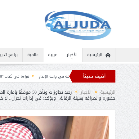
الرئيسية
الأخبار
عربية
عالمية
برامج تدري
أضيف حديثاً
ية نادرة
ثمار الثقافة في واحة الإبداع
قراءة في كتاب “الملك سلمان بن عبد ال
رقيات تهنئة من قادة الدول الإسلامية بمناسبة عيد الفطر
الرئيسية
الأخبار
رصد تجاوزات وتأخر 50
حضوره وانصرافه بهيئة الرقابة.. ويؤكد: في إدارات نجران.. لا