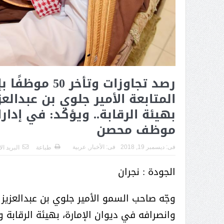
( محمد عوضه البريدي) .. رجل أعمال
بمواصفات إنسانية نادرة
رصد تجاوزات و
المتابعة الأمير جلوي بن عبدال
بهيئة الرقابة.. ويؤكد: في إدارا
موظف محصن
فى:
ديسمبر 19, 2018
فى:
الأخبار
,
عربية
طباعة
البريد ال
الجودة : نجران
وجّه صاحب السمو الأمير جلوي بن عبدالعزيز
ر الثقافة في واحة الإبداع
بمشاركة صاحبة السمو الملكي
الاميره نجود بنت هذلول بن
وانصرافه في ديوان الإمارة، بهيئة الرقابة 