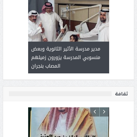
 ) .. ميراث
مدير مدرسة الأثير الثانوية وبعض
( محمد عوضه
العطاء
منسوبي المدرسة يزورون زميلهم
المصاب بنجران
ثقافة