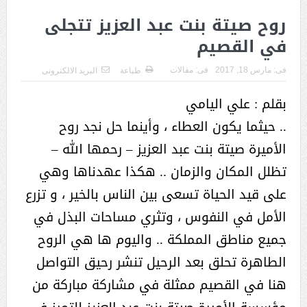
روح صيتة بنت عبد العزيز تتجلى
في القصيم
فى:
مارس 18, 2017
فى:
مقالات
طباعة
البريد الالكترونى
بقلم : علي اليامي
.. حيثما يكون العطاء ، وأينما حل نجد روح
الأميرة صيتة بنت عبد العزيز – رحمها الله –
تظلل المكان والزمان .. هكذا عهدناها وهي
على قيد الحياة تسعى بين الناس بالخير ، و تزرع
الأمل في النفوس ، وتثري مساحات البذل في
جميع مناطق المملكة .. واليوم ها هي الروح
الطاهرة تحلق بعد الرحيل تنشر رحيق التواصل
هنا في القصيم ممثلة في مشاركة مباركة من