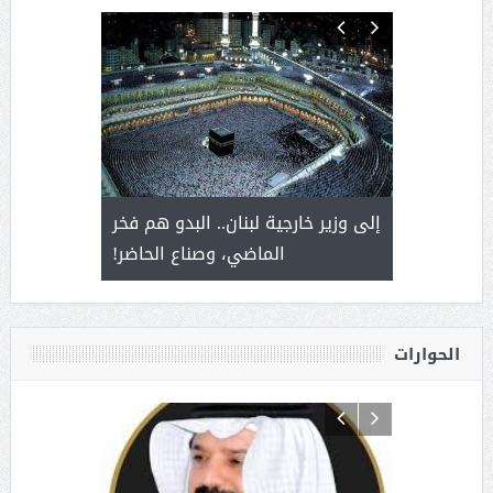
. أمير يحمل
إلى وزير خارجية لبنان.. البدو هم فخر
سلمان بن 
ذى من عشق
الماضي، وصناع الحاضر!
القيادة
الحوارات