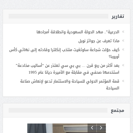
تقارير
الدرعية”.. مهد الدولة السعودية وانطلاقة أمجادها
ماذا تعرف عن جوائز نوبل
كيف حوّلت شجاعة ساوثغيت منتخب إنكلترا وقادته إلى نهائي كأس
أوروبا؟
بعد أكثر من ربع قرن … بي بي سي تعتذر عن “أساليب مخادعة”
استخدمها صحفي في مقابلة مع الأميرة ديانا عام 1995
قمة المؤتمر الدولي للسياحة والاستثمار تدعو لإنعاش صناعة
السياحة
مجتمع