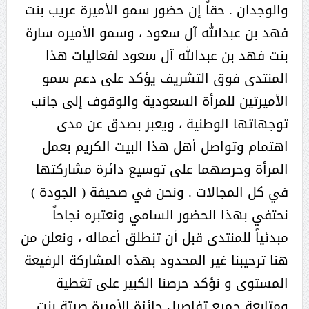
والوجدان . حقاً إن حضور سمو الأميرة عريب بنت
فهد بن عبدالله آل سعود ، وسمو الأميره سارة
بنت فهد بن عبدالله آل سعود لفعاليات هذا
المنتدى فوق التشريف يؤكد على دعم سمو
الأميرتين للمرأة السعودية والوقوف إلى جانب
توجهاتها الوطنية ، ويعبر بصدق عن مدى
اهتمام وتواصل أهل هذا البيت الكريم بعمل
المرأة وحرصهما على توسيع دائرة مشاركتها
في كل المجالات . ونحن في صحيفة ( الجودة )
نحتفي بهذا الحضور السامي ونعتبره نجاحاً
مبدئياً للمنتدى قبل أن تنطلق أعماله ، ونعلن من
هنا ترحيبنا غير المحدود بهذه المشاركة الرفيعة
المستوى و نؤكد حرصنا الكبير على تغطية
ومتابعة جميع تفاصيل جائزة الأميرة صيتة بنت