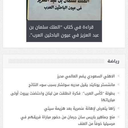
 رجل لايعرف
قراءة في كتاب “الملك سلمان بن
ثمار 
 التحديات
عبد العزيز في عيون الباحثين العرب”.
رياضة
الاهلي السعودي يضم العالمي محرز
مانشستر يونايتد يقيل مدربه سولشار بسبب سوء النتائج
بطولة “كأس العرب”: فكرة انطلقت من لبنان واحتضنت بيروت أولى
مبارياتها
زاها يتعرض لإهانة عنصرية بعد هزيمة سيتي
منع جماهير باريس سان جرمان من حضور مباراة فريقهم في
مرسيليا خوفاً من العنف