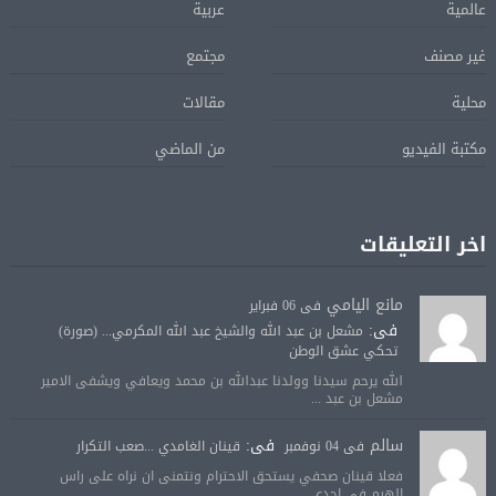
عالمية
عربية
غير مصنف
مجتمع
محلية
مقالات
مكتبة الفيديو
من الماضي
اخر التعليقات
مانع اليامي
فى 06 فبراير
فى:
مشعل بن عبد الله والشيخ عبد الله المكرمي... (صورة)
تحكي عشق الوطن
الله يرحم سيدنا وولدنا عبدالله بن محمد ويعافي ويشفى الامير
مشعل بن عبد ...
سالم
فى:
فى 04 نوفمبر
قينان الغامدي ...صعب التكرار
فعلا قينان صحفي يستحق الاحترام ونتمنى ان نراه على راس
الهرم في احدى ...