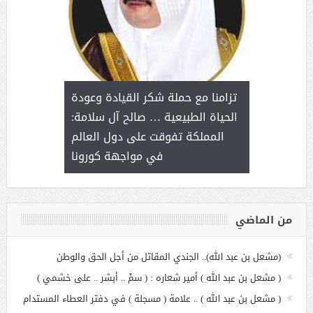
د آل شرمه:
بمناسب
ثر على برامج
للإبداع ا
تزامنا مع حملة شكر القيادة وعودة
ة هي أساس
مع الأمين ال
الحياة الطبيعية … صالح آل سلامة:
عملنا
بنت عبد
المملكة تفوقت على دول العالم
الاج
في مواجهة كورونا
من الماضي
(مشعل بن عبد الله).. الجندي المقاتل من أجل الحق والوطن
( مشعل بن عبد الله ) أمير شعاره : ( سمْ .. أبشر .. على خشمي )
( مشعل بن عبد الله ) .. علامة ( مسجلة ) في دفتر العطاء المستدام