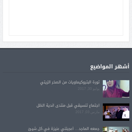
أشهر المواضيع
ثورة البتروكيماويات من الصخر الزيتي
يوليو 30, 2017
اجتماع تنسيقي قبل منتدى اندية الظل
مارس 03, 2017
جمعه الماجد… أعجبتني عنيزة في كل شيئ