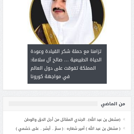
د آل شرمه:
بمناسب
ثر على برامج
للإبداع ا
تزامنا مع حملة شكر القيادة وعودة
ة هي أساس
مع الأمين ال
الحياة الطبيعية … صالح آل سلامة:
عملنا
بنت عبد
المملكة تفوقت على دول العالم
الاج
في مواجهة كورونا
من الماضي
(مشعل بن عبد الله).. الجندي المقاتل من أجل الحق والوطن
( مشعل بن عبد الله ) أمير شعاره : ( سمْ .. أبشر .. على خشمي )