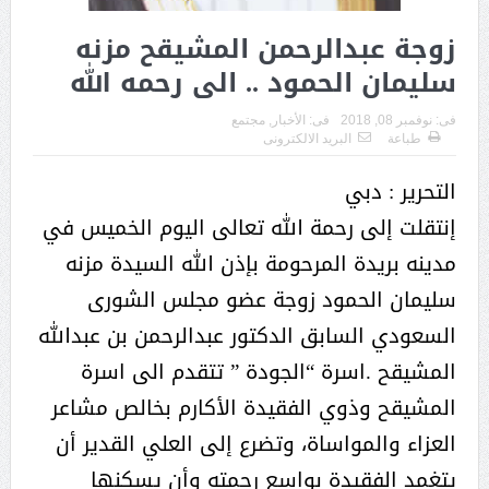
زوجة عبدالرحمن المشيقح مزنه
سليمان الحمود .. الى رحمه الله
فى:
نوفمبر 08, 2018
فى:
الأخبار
,
مجتمع
طباعة
البريد الالكترونى
التحرير : دبي
إنتقلت إلى رحمة الله تعالى اليوم الخميس في
مدينه بريدة المرحومة بإذن الله السيدة مزنه
سليمان الحمود زوجة عضو مجلس الشورى
السعودي السابق الدكتور عبدالرحمن بن عبدالله
المشيقح .اسرة “الجودة ” تتقدم الى اسرة
المشيقح وذوي الفقيدة الأكارم بخالص مشاعر
العزاء والمواساة، وتضرع إلى العلي القدير أن
يتغمد الفقيدة بواسع رحمته وأن يسكنها