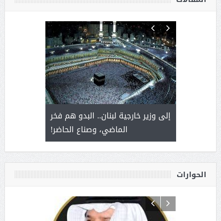
. أمير يحمل
إلى وزير خارجية لبنان.. البدو هم فخر
سلمان بن 
ذى من عشق
الماضي، وصناع الحاضر!
القيادة
الحوارات