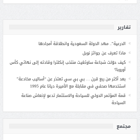
تقارير
الدرعية”.. مهد الدولة السعودية وانطلاقة أمجادها
ماذا تعرف عن جوائز نوبل
كيف حوّلت شجاعة ساوثغيت منتخب إنكلترا وقادته إلى نهائي كأس
أوروبا؟
بعد أكثر من ربع قرن … بي بي سي تعتذر عن “أساليب مخادعة”
استخدمها صحفي في مقابلة مع الأميرة ديانا عام 1995
قمة المؤتمر الدولي للسياحة والاستثمار تدعو لإنعاش صناعة
السياحة
مجتمع