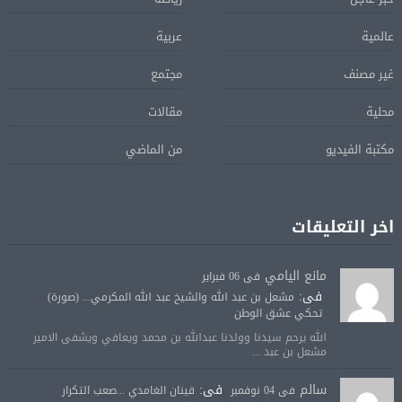
عالمية
عربية
غير مصنف
مجتمع
محلية
مقالات
مكتبة الفيديو
من الماضي
اخر التعليقات
مانع اليامي
فى 06 فبراير
فى:
مشعل بن عبد الله والشيخ عبد الله المكرمي... (صورة)
تحكي عشق الوطن
الله يرحم سيدنا وولدنا عبدالله بن محمد ويعافي ويشفى الامير
مشعل بن عبد ...
سالم
فى:
فى 04 نوفمبر
قينان الغامدي ...صعب التكرار