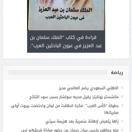
 رجل لايعرف
قراءة في كتاب “الملك سلمان بن
ثمار 
 التحديات
عبد العزيز في عيون الباحثين العرب”.
رياضة
الاهلي السعودي يضم العالمي محرز
مانشستر يونايتد يقيل مدربه سولشار بسبب سوء النتائج
بطولة “كأس العرب”: فكرة انطلقت من لبنان واحتضنت بيروت أولى
مبارياتها
زاها يتعرض لإهانة عنصرية بعد هزيمة سيتي
منع جماهير باريس سان جرمان من حضور مباراة فريقهم في