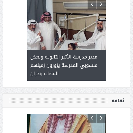
 ) .. ميراث
مدير مدرسة الأثير الثانوية وبعض
( محمد عوضه
العطاء
منسوبي المدرسة يزورون زميلهم
المصاب بنجران
ثقافة