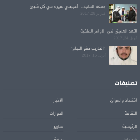
جمعه الماجد… أعجبتني عنيزة في كل شيئ
فبراير 28, 2017
البُعد العميق في الأوامر الملكية
أبريل 24, 2017
“التدريب صنو النجاح”
أبريل 16, 2017
تصنيفات
اقتصاد واسواق
الأخبار
الثقافة
الحوارات
الرئيسية
تقارير
خبر عاجل
رياضة