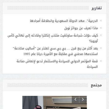
تقارير
الدرعية”.. مهد الدولة السعودية وانطلاقة أمجادها
ماذا تعرف عن جوائز نوبل
كيف حوّلت شجاعة ساوثغيت منتخب إنكلترا وقادته إلى نهائي كأس
أوروبا؟
بعد أكثر من ربع قرن … بي بي سي تعتذر عن “أساليب مخادعة”
استخدمها صحفي في مقابلة مع الأميرة ديانا عام 1995
قمة المؤتمر الدولي للسياحة والاستثمار تدعو لإنعاش صناعة
السياحة
مجتمع