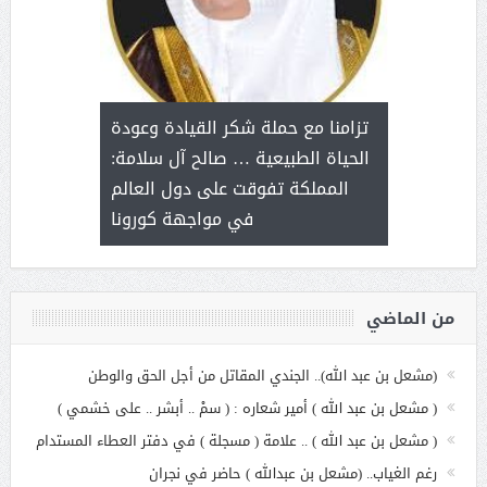
د آل شرمه:
بمناسب
ثر على برامج
للإبداع ا
تزامنا مع حملة شكر القيادة وعودة
ة هي أساس
مع الأمين ال
الحياة الطبيعية … صالح آل سلامة:
عملنا
بنت عبد
المملكة تفوقت على دول العالم
الاج
في مواجهة كورونا
من الماضي
(مشعل بن عبد الله).. الجندي المقاتل من أجل الحق والوطن
( مشعل بن عبد الله ) أمير شعاره : ( سمْ .. أبشر .. على خشمي )
( مشعل بن عبد الله ) .. علامة ( مسجلة ) في دفتر العطاء المستدام
رغم الغياب.. (مشعل بن عبدالله ) حاضر في نجران