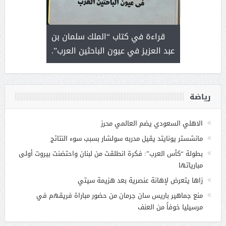
 رجل لايعرف
قراءة في كتاب “الملك سلمان بن
ثمار 
 التحديات
عبد العزيز في عيون الباحثين العرب”.
رياضة
الاهلي السعودي يضم العالمي محرز
مانشستر يونايتد يقيل مدربه سولشار بسبب سوء النتائج
بطولة “كأس العرب”: فكرة انطلقت من لبنان واحتضنت بيروت أولى
مبارياتها
زاها يتعرض لإهانة عنصرية بعد هزيمة سيتي
منع جماهير باريس سان جرمان من حضور مباراة فريقهم في
مرسيليا خوفاً من العنف