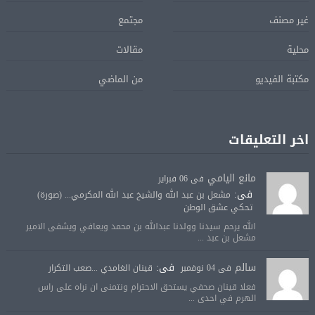
غير مصنف
مجتمع
محلية
مقالات
مكتبة الفيديو
من الماضي
اخر التعليقات
مانع اليامي
فى 06 فبراير
فى:
مشعل بن عبد الله والشيخ عبد الله المكرمي... (صورة)
تحكي عشق الوطن
الله يرحم سيدنا وولدنا عبدالله بن محمد ويعافي ويشفى الامير
مشعل بن عبد ...
سالم
فى:
فى 04 نوفمبر
قينان الغامدي ...صعب التكرار
فعلا قينان صحفي يستحق الاحترام ونتمنى ان نراه على راس
الهرم في احدى ...