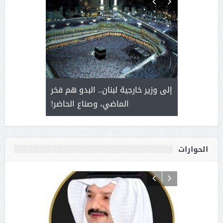
. أمير يحمل
إلى وزير خارجية لبنان.. البدو هم فخر
سلمان بن 
ذى من عشق
الماضي، وصناع الحاضر!
القيادة
الحوارات