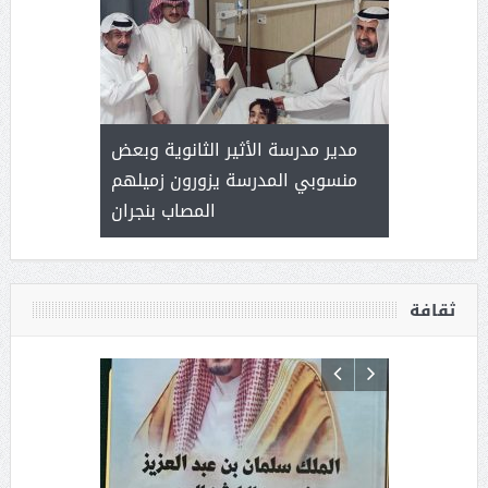
 ) .. ميراث
مدير مدرسة الأثير الثانوية وبعض
( محمد عوضه
العطاء
منسوبي المدرسة يزورون زميلهم
المصاب بنجران
ثقافة