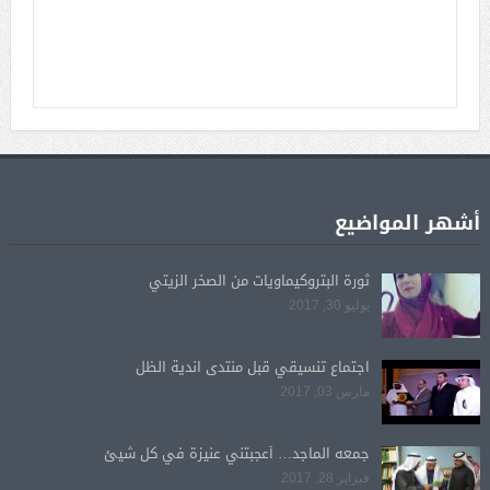
أشهر المواضيع
ثورة البتروكيماويات من الصخر الزيتي
يوليو 30, 2017
اجتماع تنسيقي قبل منتدى اندية الظل
مارس 03, 2017
جمعه الماجد… أعجبتني عنيزة في كل شيئ
فبراير 28, 2017