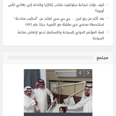
كيف حوّلت شجاعة ساوثغيت منتخب إنكلترا وقادته إلى نهائي كأس
أوروبا؟
بعد أكثر من ربع قرن … بي بي سي تعتذر عن “أساليب مخادعة”
استخدمها صحفي في مقابلة مع الأميرة ديانا عام 1995
قمة المؤتمر الدولي للسياحة والاستثمار تدعو لإنعاش صناعة
السياحة
مجتمع