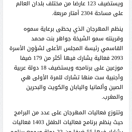
ويستضيف 123 عارضا من مختلف بلدان العالم
على مساحة 2304 أمتار مربعة.
ينظم المهرجان الذي يحظى برعاية سموه
وقرينته سمو الشيخة جواهر بنت محمد
القاسمي رئيسة المجلس الأعلى لشؤون الأسرة
2093 فعالية يشارك فيها أكثر من 179 ضيفا
موزعين على برنامجه ويستضيف 18 دولة عربية
وأجنبية ست منها تشارك للمرة الأولى هي
الصين وألمانيا واليابان والكويت والبحرين
والمغرب.
وتتوزع فعاليات المهرجان على عدد من البرامج
حيث ينظم برنامج فعاليات الطفل 1403 فعاليات
يشارك فيها 55 ضيفا من 22 دولة ويجمع برنامج