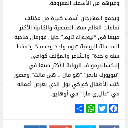
وغيرهم من الأسماء المعروفة.
ويجمع المهرجان أسماء كبيرة من مختلف
ثقافات العالم منها الصحفية والكاتبة الأكثر
مبيعا في “نيويورك تايمز” جايل فورمان صاحبة
السلسلة الروائية “يوم واحد وحسب” و”فقط
سنة واحدة” والشاعر والمؤلف كوامي
إليكساندرمؤلف الرواية الأكثر مبيعا في
“نيويورك تايمز” “هو قال .. هي قالت” ومصور
كتب الأطفال كوركي بول الذي يعرض أعماله
في “غاليري مازا” في أوهايو.
WhatsApp
Share
Twitter
Facebook