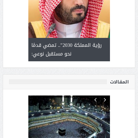
لتمور ورشة
رؤية المملكة 2030".. تمضي قدمًا
الشيخ ص
وسم عنيزة
نحو مستقبل نوعي:
يحصل على ال
أ
المقالات