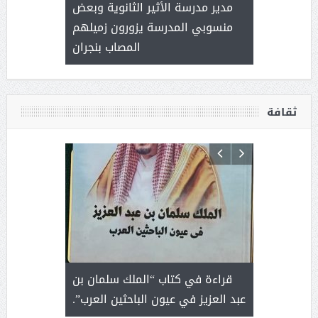
 ) .. ميراث
مدير مدرسة الأثير الثانوية وبعض
( محمد عوضه
العطاء
منسوبي المدرسة يزورون زميلهم
المصاب بنجران
ثقافة
 رجل لايعرف
قراءة في كتاب “الملك سلمان بن
ثمار 
 التحديات
عبد العزيز في عيون الباحثين العرب”.