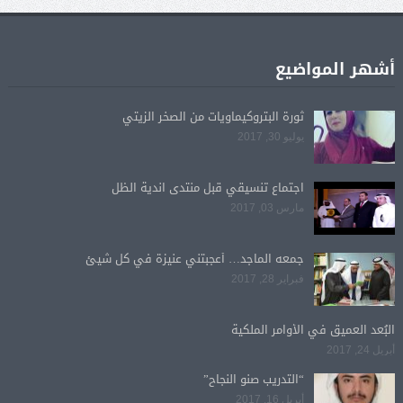
أشهر المواضيع
ثورة البتروكيماويات من الصخر الزيتي
يوليو 30, 2017
اجتماع تنسيقي قبل منتدى اندية الظل
مارس 03, 2017
جمعه الماجد… أعجبتني عنيزة في كل شيئ
فبراير 28, 2017
البُعد العميق في الأوامر الملكية
أبريل 24, 2017
“التدريب صنو النجاح”
أبريل 16, 2017