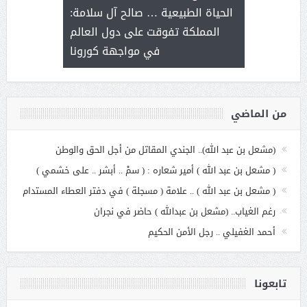
ة هي أساس
مع الأمين ال
الحياة الطبيعية … صالح آل سلامة:
عملنا
بنت عبد
المملكة تفوقت على دول العالم
الاج
في مواجهة كورونا
من الماضي
(مشعل بن عبد الله).. الجندي المقاتل من أجل الحق والوطن
( مشعل بن عبد الله ) أمير شعاره : ( سمْ .. أبشر .. على خشمي )
( مشعل بن عبد الله ) .. علامة ( مسجلة ) في دفتر العطاء المستدام
رغم الغياب.. (مشعل بن عبدالله ) حاضر في نجران
أحمد الغفيلي .. رجل الأمن الحكيم
تابعونا