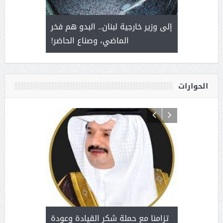
. أمير يحمل
إلى وزير خارجية لبنان.. البدو هم فخر
سلمان بن 
ذى من عشق
الماضي، وصناع الحاضر!
القيادة
الحوارات
د آل شرمه:
بمناسب
ثر على برامج
للإبداع ا
تزامنا مع حملة شكر القيادة وعودة