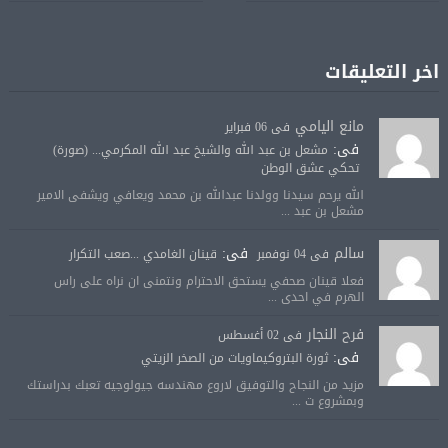
اخر التعليقات
مانع اليامي
فى 06 فبراير
فى:
مشعل بن عبد الله والشيخ عبد الله المكرمي... (صورة)
تحكي عشق الوطن
الله يرحم سيدنا وولدنا عبدالله بن محمد ويعافي ويشفى الامير
مشعل بن عبد ...
سالم
فى:
فى 04 نوفمبر
قينان الغامدي ...صعب التكرار
فعلا قينان صحفي يستحق الاحترام ونتمنى ان نراه على راس
الهرم في احدى ...
فرح النجار
فى 02 أغسطس
فى:
ثورة البتروكيماويات من الصخر الزيتي
مزيد من النجاح والتوفيق لاروع مهندسه جيولوجيه تعبك بدراستك
وبمشروع ت ...