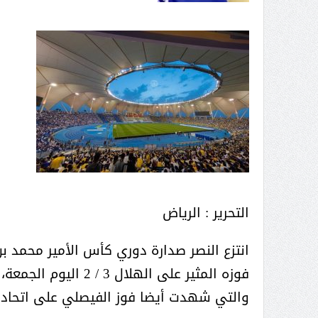
عبدالعزيز ال سعود المشرف العام
على ملف دعم وتطوير وتمكين
الباعة الجائلين هيئة الصحفيين
السعوديين فرع نجران ينظم ورشة
عمل ( الإعلام والتنمية ):
التحرير : الرياض
انتزع النصر صدارة دوري كأس الأمير محمد ب
فوزه المثير على الهل
والتي شهدت أيضا فوز الفيصلي على اتحاد جد