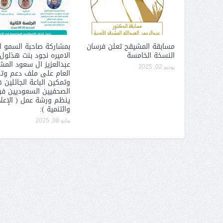
السعودي).. حوار استثنائي
الميليشيا ترتكب جرائم إنسانية
العام لجائزة الأميرة صيتة
بشكل يومي محمد عسكر لـ« البيان
بد العزيز للتميز في العمل
»: «عاصفة الحزم» بوابة الردع
مسابقة المشيقح تعلن فرسان
بمشاركة صاحبة السمو ا
جتماعي أ. د فهد المغلوث
العربي لأطماع إيران
النسخة الخامسة
الاميره نجود بنت هذلول
عبدالعزيز ال سعود الم
يونيو 02, 2025
العام على ملف دعم وت
وتمكين الباعة الجائلين 
الصحفيين السعوديين فرع
ينظم ورشة عمل ( الإعل
والتنمية ):
مايو 08, 2025