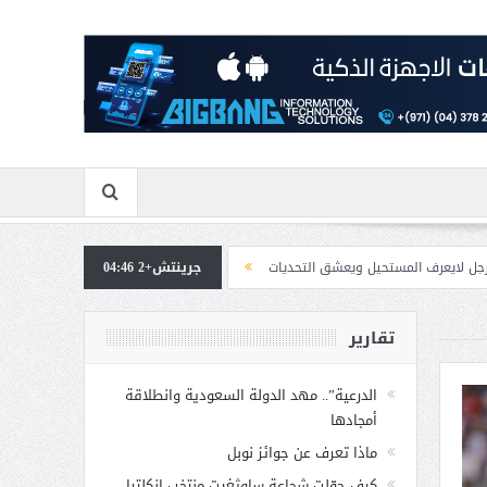
 ويعشق التحديات
جرينتش+2 04:46
مسابقة المشيقح تعلن فرسان النسخة الخامسة
بمشاركة صاحب
تقارير
الدرعية”.. مهد الدولة السعودية وانطلاقة
أمجادها
ماذا تعرف عن جوائز نوبل
كيف حوّلت شجاعة ساوثغيت منتخب إنكلترا