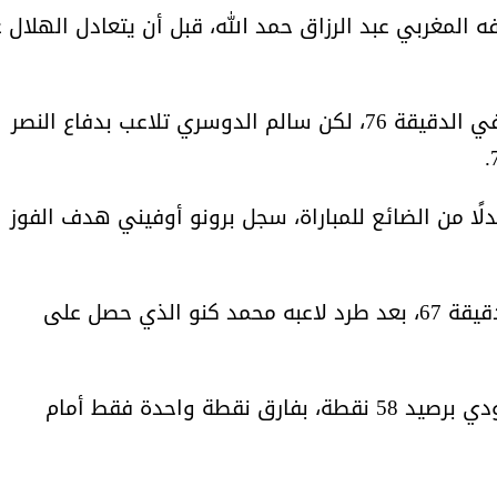
يقة 46 عن طريق هدافه المغربي عبد الرزاق حمد الله، قبل أن يتعادل الهلال
وعاد حمد الله ليسجل الهدف الثاني للنصر في الدقيقة 76، لكن سالم الدوسري تلاعب بدفاع النصر
الشيخ صالح بن حسين آل سلامة
المؤشرات الجغرافية ل
ا من الضائع للمباراة، سجل برونو أوفيني هدف الفوز
يحصل على الدكتوراة في الإدارة من
عمل ينظمها م
أكاديمية(جيت) البريطانية
وأكمل الهلال المباراة بعشرة لاعبين منذ الدقيقة 67، بعد طرد لاعبه محمد كنو الذي حصل على
وصعد النصر إلى صدارة ترتيب الدوري السعودي برصيد 58 نقطة، بفارق نقطة واحدة فقط أمام