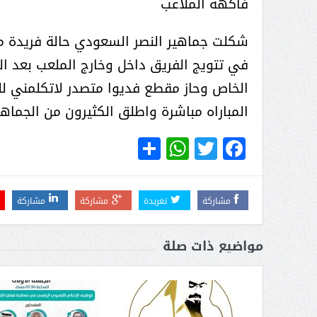
فاكهة الملاعب
شكلت جماهير النصر السعودي حالة فريدة من 
 عبد العزيز.. ملك القلوب
( مشعل بن عبد الله ) … عاشق
في تتويج الفريق داخل وخارج الملعب بعد ال
نجران
الخاص وحاز مقطع فديوا متصدر لاتكلمني لل
المباراه مباشرة واطلق الكثيرون من الجماهي
WhatsApp
Share
Twitter
Facebook
مشاركة
تغريدة
مشاركة
مشاركة
مواضيع ذات صلة
سبة انعقاد ملتقى (الوطن
وزير حقوق الإنسان اليمني يؤكد أن