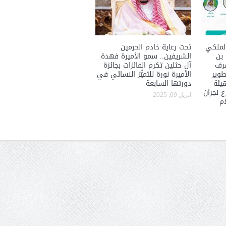
والمدير السابق للأكاديمية الأولمبية
الانتخابات لن تؤث
في الامارات د . عبد الملك جاني :
المجلس والشفافية
منتدى ( اكتشاف المواهب
لملكي
تحت رعاية خادم الحرمين
الاجتماعية ) فرصة للتوأمة بين
 بن
الشريفين.. سمو الأميرة فهدة
الرياضة والعمل الاجتماعي
شرف
آل حثلين تكرم الفائزات بجائزة
طوير
الأميرة نورة للتميُّز النسائي في
هيئة
دورتها السابعة
 نجران
أبريل 09, 2025
ام