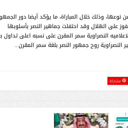
نوعها، وذلك خلال المباراة، ما يؤكد أيضا دور الجمهو
حوار يحمل جينات الوطن مع الأمير
( مشعل بن عبد الله ) ..
فوز على الهلال وقد احتفلت جماهير النصر بأسلوبها
مشعل بن عبد الله بن عبد العزيز
جينات الوطن ويتغ
اعلاميه النصراوية سمر المقرن على نسبه اعلى تداول ب
ر النصراوية روح جمهور النصر بلغة سمر المقرن .
مشاركة
عضو مجلس الشارقة الرياضي
رئيس غرفة نجران محيميد