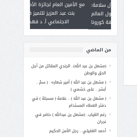
ر على برامج
للإبداع ال
تزامنا مع حملة شكر القيادة وعودة
 هي أساس
مع الأمين الع
الحياة الطبيعية … صالح آل سلامة:
عملنا
بنت عبد 
المملكة تفوقت على دول العالم
الاجت
في مواجهة كورونا
من الماضي
(مشعل بن عبد الله).. الجندي المقاتل من أجل
الحق والوطن
( مشعل بن عبد الله ) أمير شعاره : ( سمْ ..
أبشر .. على خشمي )
( مشعل بن عبد الله ) .. علامة ( مسجلة ) في
دفتر العطاء المستدام
رغم الغياب.. (مشعل بن عبدالله ) حاضر في
نجران