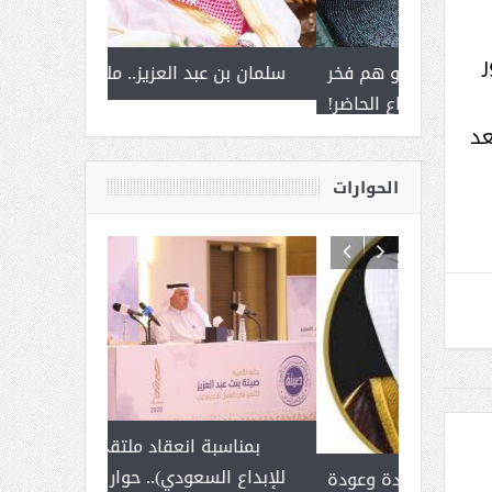
ر
 أمير يحمل
إلى وزير خارجية لبنان.. البدو هم فخر
سلمان بن ع
ذى من عشق
الماضي، وصناع الحاضر!
عد
القيادة
الحوارات
 آل شرمه:
بمناسبة