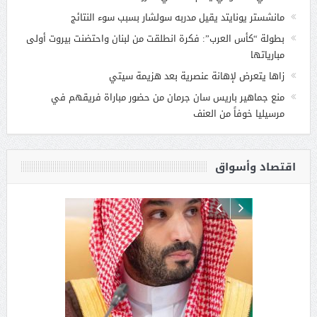
مانشستر يونايتد يقيل مدربه سولشار بسبب سوء النتائج
بطولة “كأس العرب”: فكرة انطلقت من لبنان واحتضنت بيروت أولى
مبارياتها
زاها يتعرض لإهانة عنصرية بعد هزيمة سيتي
منع جماهير باريس سان جرمان من حضور مباراة فريقهم في
مرسيليا خوفاً من العنف
اقتصاد وأسواق