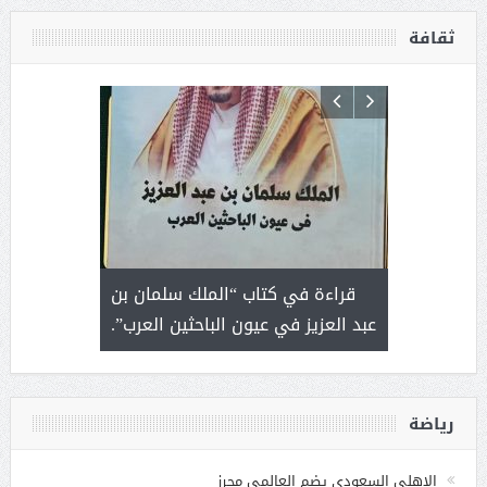
ثقافة
 رجل لايعرف
قراءة في كتاب “الملك سلمان بن
ثمار 
 التحديات
عبد العزيز في عيون الباحثين العرب”.
رياضة
الاهلي السعودي يضم العالمي محرز