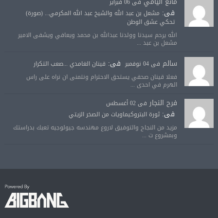
مانع اليامي
فى 06 فبراير
فى:
مشعل بن عبد الله والشيخ عبد الله المكرمي... (صورة)
تحكي عشق الوطن
الله يرحم سيدنا وولدنا عبدالله بن محمد ويعافي ويشفى الامير
مشعل بن عبد ...
سالم
فى:
فى 04 نوفمبر
قينان الغامدي ...صعب التكرار
فعلا قينان صحفي يستحق الاحترام ونتمنى ان نراه على راس
الهرم في احدى ...
فرح النجار
فى 02 أغسطس
فى:
ثورة البتروكيماويات من الصخر الزيتي
مزيد من النجاح والتوفيق لاروع مهندسه جيولوجيه تعبك بدراستك
وبمشروع ت ...