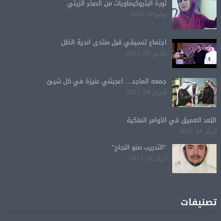
ثورة البتروكيماويات من الصخر الزيتي
يوليو 30, 2017
اجتماع تنسيقي قبل منتدى اندية الظل
مارس 03, 2017
جمعه الماجد… أعجبتني عنيزة في كل شيئ
فبراير 28, 2017
البُعد العميق في الأوامر الملكية
أبريل 24, 2017
“التدريب صنو النجاح”
أبريل 16, 2017
تصنيفات