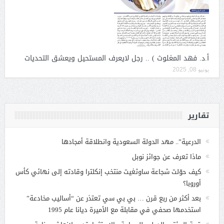
أ.د. فهد المغلوث ) .. رجل لايعرف المستحيل ويعشق التحديات
يونيو 08, 2025
تقارير
الدرعية”.. مهد الدولة السعودية وانطلاقة أمجادها
ماذا تعرف عن جوائز نوبل
كيف حوّلت شجاعة ساوثغيت منتخب إنكلترا وقادته إلى نهائي كأس
أوروبا؟
بعد أكثر من ربع قرن … بي بي سي تعتذر عن “أساليب مخادعة”
استخدمها صحفي في مقابلة مع الأميرة ديانا عام 1995