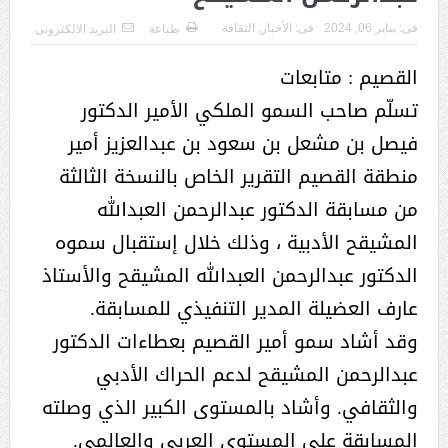
فى:
يناير 06, 2024
فى:
الأخبار
,
الثقافة
طباعة
البريد الالكترونى
القصيم : متابعات
تسلّم صاحب السمو الملكي الأمير الدكتور
فيصل بن مشعل بن سعود بن عبدالعزيز أمير
منطقة القصيم التقرير الخاص بالنسخة الثالثة
من مسابقة الدكتور عبدالرحمن العبدالله
المشيقح الأدبية ، وذلك خلال إستقبال سموه
الدكتور عبدالرحمن العبدالله المشيقح والأستاذ
عارف العضيلة المدير التنفيذي للمسابقة.
وقد أشاد سمو أمير القصيم بعطاءات الدكتور
عبدالرحمن المشيقح لدعم الحراك الأدبي
والثقافي. وأشاد بالمستوى الكبير الذي وصلته
المسابقة على المستوى العربي والعالمي.