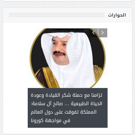
الحوارات
د آل شرمه:
بمناسب
ثر على برامج
للإبداع ا
تزامنا مع حملة شكر القيادة وعودة
ة هي أساس
مع الأمين ال
الحياة الطبيعية … صالح آل سلامة:
عملنا
بنت عبد
المملكة تفوقت على دول العالم
الاج
في مواجهة كورونا