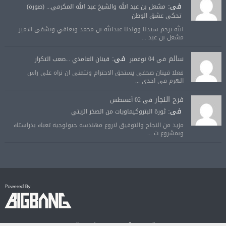
فى:
مشعل بن عبد الله والشيخ عبد الله المكرمي... (صورة)
تحكي عشق الوطن
الله يرحم سيدنا وولدنا عبدالله بن محمد ويعافي ويشفى الامير
مشعل بن عبد ...
سالم
فى:
فى 04 نوفمبر
قينان الغامدي ...صعب التكرار
فعلا قينان صحفي يستحق الاحترام ونتمنى ان نراه على راس
الهرم في احدى ...
فرح النجار
فى 02 أغسطس
فى:
ثورة البتروكيماويات من الصخر الزيتي
مزيد من النجاح والتوفيق لاروع مهندسه جيولوجيه تعبك بدراستك
وبمشروع ت ...
© جميع الحقوق محفوظة لصحيفة الجودة الالكترونية 2018