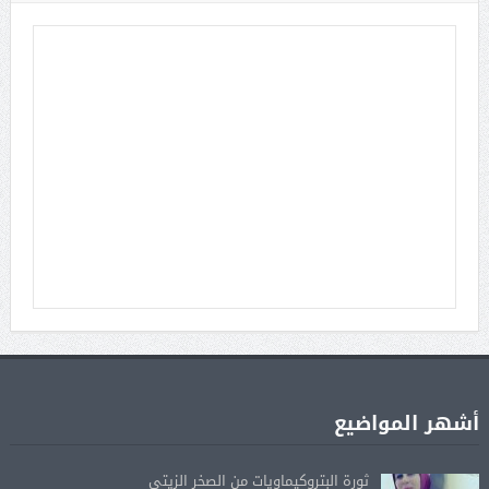
أشهر المواضيع
ثورة البتروكيماويات من الصخر الزيتي