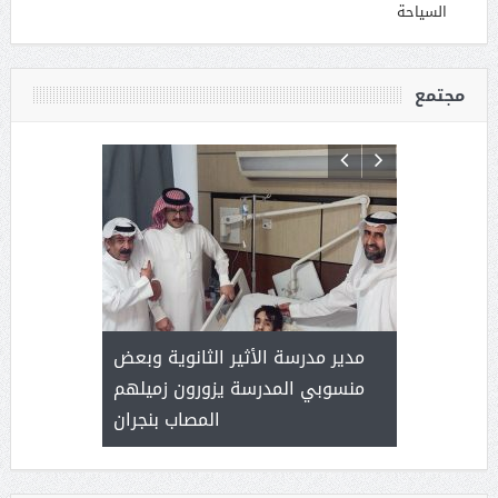
السياحة
مجتمع
 ) .. ميراث
مدير مدرسة الأثير الثانوية وبعض
( محمد عوضه
العطاء
منسوبي المدرسة يزورون زميلهم
المصاب بنجران