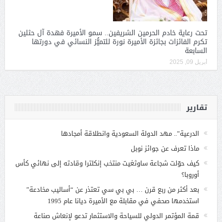
تحت رعاية خادم الحرمين الشريفين.. سمو الأميرة فهدة آل حثلين
تكرم الفائزات بجائزة الأميرة نورة للتميُّز النسائي في دورتها
السابعة
أبريل 09, 2025
تقارير
الدرعية”.. مهد الدولة السعودية وانطلاقة أمجادها
ماذا تعرف عن جوائز نوبل
كيف حوّلت شجاعة ساوثغيت منتخب إنكلترا وقادته إلى نهائي كأس
أوروبا؟
بعد أكثر من ربع قرن … بي بي سي تعتذر عن “أساليب مخادعة”
استخدمها صحفي في مقابلة مع الأميرة ديانا عام 1995
قمة المؤتمر الدولي للسياحة والاستثمار تدعو لإنعاش صناعة