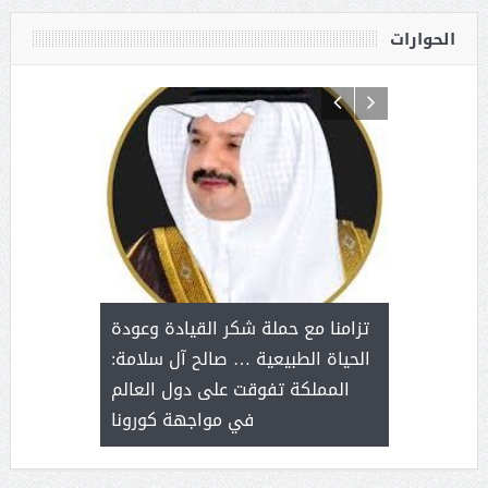
الحوارات
د آل شرمه:
بمناسب
ثر على برامج
للإبداع ا
تزامنا مع حملة شكر القيادة وعودة
ة هي أساس
مع الأمين ال
الحياة الطبيعية … صالح آل سلامة:
عملنا
بنت عبد
المملكة تفوقت على دول العالم
الاج
في مواجهة كورونا