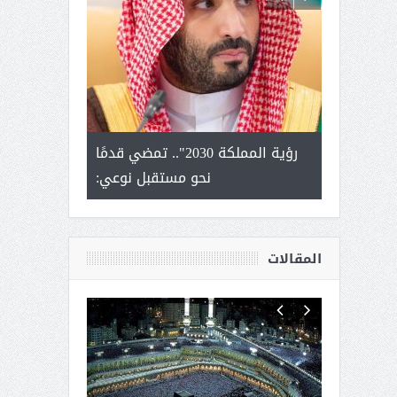
لتمور ورشة
رؤية المملكة 2030".. تمضي قدمًا
الشيخ صا
وسم عنيزة
نحو مستقبل نوعي:
يحصل على الد
أك
المقالات