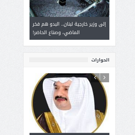
 أمير يحمل
إلى وزير خارجية لبنان.. البدو هم فخر
سلمان بن ع
ذى من عشق
الماضي، وصناع الحاضر!
القيادة
الحوارات
 آل شرمه:
بمناسبة