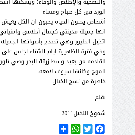
والتضحية والإخلاص والوفاء؛ ويسكنها أشخ
( محمد عوضه البريدي) .. رجل أعمال
الورد في كل صباح ومساء
بمواصفات إنسانية نادرة
أشخاص يحبون الحياة يحبون ان الكل يعيش 
انها جميلة مدينتي كجمال أحلامي وامنياتي 
اتخيل الطيور وهي تصدح بأصواتها الجميله عل
وفي فترة الظهيرة ايام الشتاء اجلس على 
القادمه من بعيد وسط زرقة البحر وهي تلو
الموج وكانها سيوف لامعه.
خاطرة من نسج الخيال
بقلم
شموخ النخيل2011
ر الثقافة في واحة الإبداع
بمشاركة صاحبة السمو الملكي
WhatsApp
Share
Twitter
Facebook
الاميره نجود بنت هذلول بن