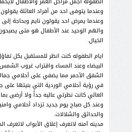
الطفوله أجمل مراحل العمر والأطفال لايحملو
وعندما يتوفى احد من أفراد العائلة يقولون 
وعندما يمرض احد يقولون نايم وبحاجة إلى ا
والهم الوحيد عند الأطفال هو متى يصبحون
الخيال.
ايام الطفوله كنت انظر للمستقبل بكل تفاؤ
البيضاء وعند المساء واقتراب غروب الشمس 
الشفق الأحمر مما يضفي على أحلامي جمالاً 
في رؤية أحلامي الوردية التي بنيتها على
العالي كانت نظرتي عاليه جداً ولا أرضى بما 
وعند كل صباح يوم جديد تزداد أحلامي وامنيا
والحدائق والشلالات.
مدينه آمنه لاتعرف إغلاق الأبواب لاتعرف 