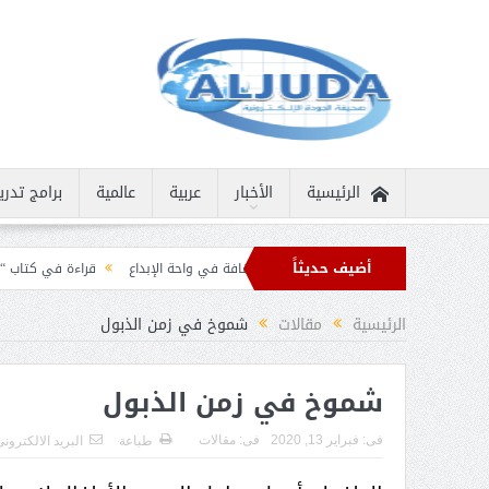
الرئيسية
الأخبار
عربية
عالمية
برامج تدري
أضيف حديثاً
نسانية نادرة
ثمار الثقافة في واحة الإبداع
قراءة في كتاب “الملك سلمان بن عبد
ان برقيات تهنئة من قادة الدول الإسلامية بمناسبة عيد الفطر
الرئيسية
مقالات
شموخ في زمن الذبول
شموخ في زمن الذبول
فى:
فبراير 13, 2020
فى:
مقالات
طباعة
البريد الالكترون