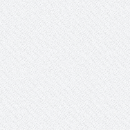
 عبد العزيز.. ملك القلوب
( مشعل بن عبد الله ) … عاشق
نجران
سبة انعقاد ملتقى (الوطن
وزير حقوق الإنسان اليمني يؤكد أن