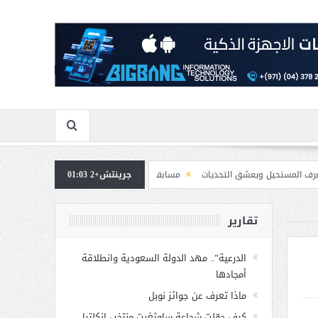
يعشق التحديات
جرينتش+2 01:03
مسابقة المشيقح تعلن فرسان النسخة الخامسة
بمشاركة صاحبة
تقارير
الدرعية”.. مهد الدولة السعودية وانطلاقة
أمجادها
ماذا تعرف عن جوائز نوبل
كيف حوّلت شجاعة ساوثغيت منتخب إنكلترا