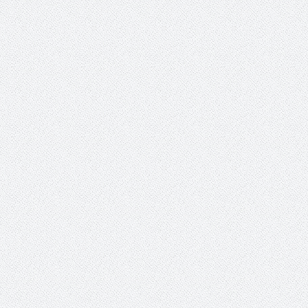
والمدير السابق للأكاديمية الأولمبية
الانتخابات لن تؤث
في الامارات د . عبد الملك جاني :
المجلس والشفافية
منتدى ( اكتشاف المواهب
الاجتماعية ) فرصة للتوأمة بين
الرياضة والعمل الاجتماعي