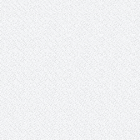
حوار يحمل جينات الوطن مع الأمير
( مشعل بن عبد الله ) ..
مشعل بن عبد الله بن عبد العزيز
جينات الوطن ويتغ
عضو مجلس الشارقة الرياضي
رئيس غرفة نجران محيميد