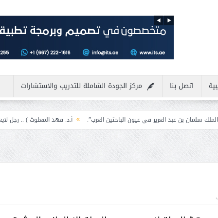
بية
اتصل بنا
مركز الجودة الشاملة للتدريب والاستشارات
 العزيز في عيون الباحثين العرب”.
أ.د. فهد المغلوث ) .. رجل لايعرف المستحيل و
ى