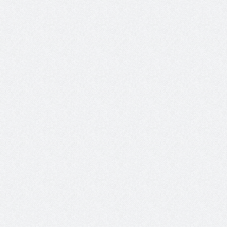
الشيخ صالح بن حسين آل سلامة
المؤشرات الجغرافية ل
يحصل على الدكتوراة في الإدارة من
عمل ينظمها م
أكاديمية(جيت) البريطانية