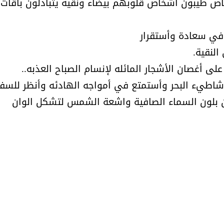
اص طيبون أشخاص قلوبهم بيضاء ونقية يتبادلون باقات
أمل البنيان .. طبيبة فوق العادة .:
الأميرة (نجود بنت هذلول
في سعادة وأستقرار
النقية.
ى أغصان الأشجار المائله لإنسام الصباح العذبه..
شاطيء البحر وأستمتع في أمواجه الهادئه وأنظر للسف
ن بلون السماء الصافية واشعة الشمس لتشكل الوان
مسابقة المشيقح تعلن فرسان
أ.د. فهد المغلوث ) .. 
النسخة الخامسة
المستحيل ويعشق