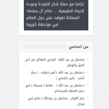
ر على برامج
للإبداع ال
تزامنا مع حملة شكر القيادة وعودة
 هي أساس
مع الأمين الع
الحياة الطبيعية … صالح آل سلامة:
عملنا
بنت عبد 
المملكة تفوقت على دول العالم
الاجت
في مواجهة كورونا
من الماضي
(مشعل بن عبد الله).. الجندي المقاتل من أجل
الحق والوطن
( مشعل بن عبد الله ) أمير شعاره : ( سمْ ..
أبشر .. على خشمي )
( مشعل بن عبد الله ) .. علامة ( مسجلة ) في
دفتر العطاء المستدام
رغم الغياب.. (مشعل بن عبدالله ) حاضر في
نجران