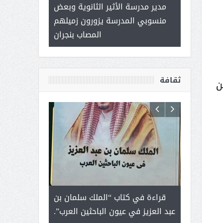
 ) .. ميراث
مدير مدرسة الأثير الثانوية وبعض
( محمد عوضه 
العطاء
منسوبي المدرسة يزورون زميلهم
ب
المصاب بنجران
ثقافة
ن
رجل لايعرف
قراءة في كتاب “الملك سلمان بن
ثمار ا
 التحديات
عبد العزيز في عيون الباحثين العرب”.