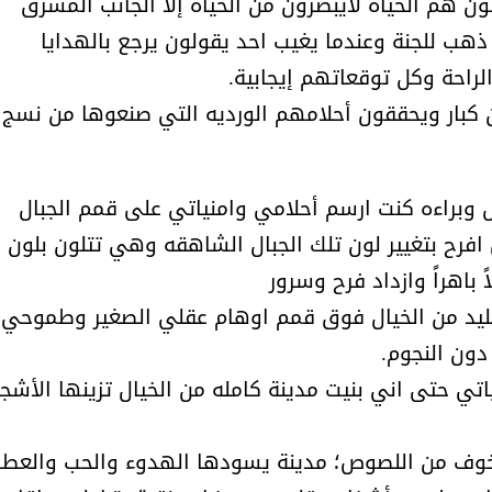
ن همّ الحياة لايبصرون من الحياة إلا الجانب المشرق
ذهب للجنة وعندما يغيب احد يقولون يرجع بالهدايا
لراحة وكل توقعاتهم إيجابية.
 كبار ويحققون أحلامهم الورديه التي صنعوها من نسج
ل وبراءه كنت ارسم أحلامي وامنياتي على قمم الجبال
افرح بتغيير لون تلك الجبال الشاهقه وهي تتلون بلون
باهراً وازداد فرح وسرور
 جليد من الخيال فوق قمم اوهام عقلي الصغير وطموحي
دون النجوم.
تي حتى اني بنيت مدينة كامله من الخيال تزينها الأشجا
الخوف من اللصوص؛ مدينة يسودها الهدوء والحب والعطا