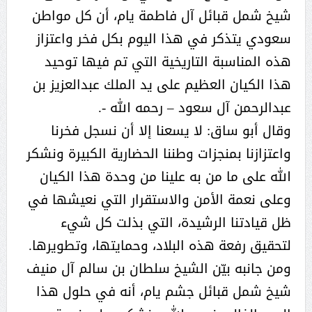
شيخ شمل قبائل آل فاطمة يام، أن كل مواطن
سعودي يتذكر في هذا اليوم بكل فخر واعتزاز
هذه المناسبة التاريخية التي تم فيها توحيد
هذا الكيان العظيم على يد الملك عبدالعزيز بن
عبدالرحمن آل سعود – رحمه الله -.
وقال أبو ساق: لا يسعنا إلا أن نسجل فخرنا
واعتزازنا بمنجزات وطننا الحضارية الكبيرة ونشكر
الله على ما من به علينا من وحدة هذا الكيان
وعلى نعمة الأمن والاستقرار التي نعيشها في
ظل قيادتنا الرشيدة، التي بذلت كل شيء
لتحقيق رفعة هذه البلاد، وحمايتها، وتطويرها.
ومن جانبه بيّن الشيخ سلطان بن سالم آل منيف
شيخ شمل قبائل جشم يام، أنه في حلول هذا