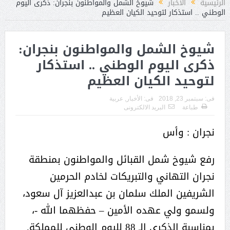
الرئيسية
الأخبار
شيوخ الشمل والمواطنون بنجران: ذكرى اليوم
الوطني .. استذكار لتوحيد الكيان العظيم
شيوخ الشمل والمواطنون بنجران:
ذكرى اليوم الوطني .. استذكار
لتوحيد الكيان العظيم
فى:
سبتمبر 23, 2018
فى:
الأخبار
,
عربية
طباعة
البريد الالكترونى
نجران : وأس
رفع شيوخ شمل القبائل والمواطنون بمنطقة
نجران التهاني والتبريكات لخادم الحرمين
الشريفين الملك سلمان بن عبدالعزيز آل سعود،
ولسمو ولي عهده الأمين – حفظهما الله -،
بمناسبة الذكرى الـ 88 لليوم الوطني للمملكة.