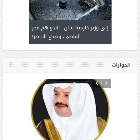
. أمير يحمل
إلى وزير خارجية لبنان.. البدو هم فخر
سلمان بن 
ذى من عشق
الماضي، وصناع الحاضر!
القيادة
الحوارات
د آل شرمه:
بمناسب