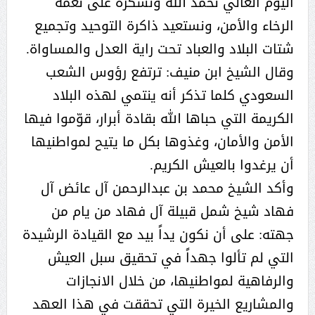
اليوم الغالي نحمد الله ونشكره على نعمة
الرخاء والأمن، ونستعيد ذاكرة التوحيد وتجميع
شتات البلاد والعباد تحت راية العدل والمساواة.
وقال الشيخ ابن منيف: ترتفع رؤوس الشعب
السعودي كلما تذكر أنه ينتمي لهذه البلاد
الكريمة التي حباها الله بقادة أبرار، قوّموا فيها
الأمن والأمان، وغذوها بكل ما يتيح لمواطنيها
أن يرغدوا بالعيش الكريم.
وأكد الشيخ محمد بن عبدالرحمن آل عائض آل
فهاد شيخ شمل قبيلة آل فهاد من يام من
جهته: على أن نكون يداً بيد مع القيادة الرشيدة
التي لم تألوا جهداً في تحقيق سبل العيش
والرفاهية لمواطنيها، من خلال الانجازات
والمشاريع الخيرة التي تحققت في هذا العهد