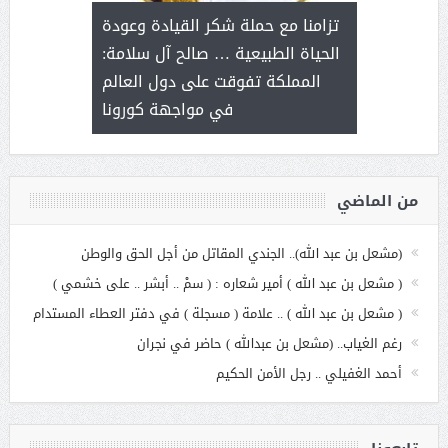
ثر على برامج
للإبداع ا
تزامنا مع حملة شكر القيادة وعودة
ة هي أساس
مع الأمين ال
الحياة الطبيعية … صالح آل سلامة:
عملنا
بنت عبد
المملكة تفوقت على دول العالم
الاج
في مواجهة كورونا
من الماضي
(مشعل بن عبد الله).. الجندي المقاتل من أجل الحق والوطن
( مشعل بن عبد الله ) أمير شعاره : ( سمْ .. أبشر .. على خشمي )
( مشعل بن عبد الله ) .. علامة ( مسجلة ) في دفتر العطاء المستدام
رغم الغياب.. (مشعل بن عبدالله ) حاضر في نجران
أحمد الغفيلي .. رجل الأمن الحكيم