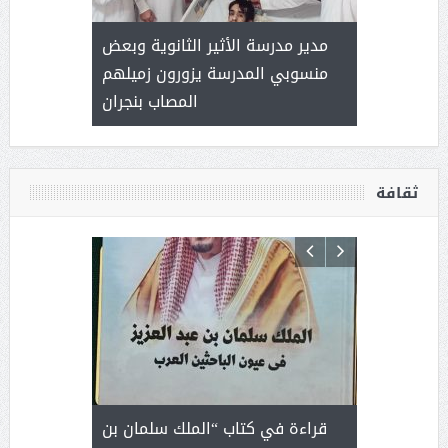
 ) .. ميراث
مدير مدرسة الأثير الثانوية وبعض
( محمد عوضه
العطاء
منسوبي المدرسة يزورون زميلهم
المصاب بنجران
ثقافة
 رجل لايعرف
قراءة في كتاب “الملك سلمان بن
ثمار 