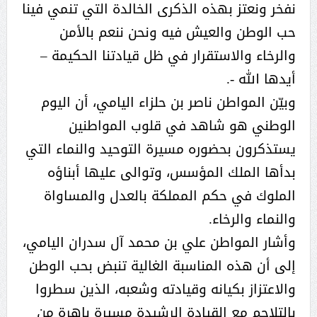
نفخر ونعتز بهذه الذكرى الخالدة التي تنمي فينا
حب الوطن والعيش فيه ونحن ننعم بالأمن
والرخاء والاستقرار في ظل قيادتنا الحكيمة –
أيدها الله -.
وبيّن المواطن ناصر بن حلزاء اليامي، أن اليوم
الوطني هو شاهد في قلوب المواطنين
يستذكرون بحضوره مسيرة التوحيد والنماء التي
بدأها الملك المؤسس، وتوالى عليها أبناؤه
الملوك في حكم المملكة بالعدل والمساواة
والنماء والرخاء.
وأشار المواطن علي بن محمد آل سدران اليامي،
إلى أن هذه المناسبة الغالية تنبض بحب الوطن
والاعتزاز بكيانه وقيادته وشعبه، الذين سطروا
بالتلاحم مع القيادة الرشيدة مسيرة باهرة من