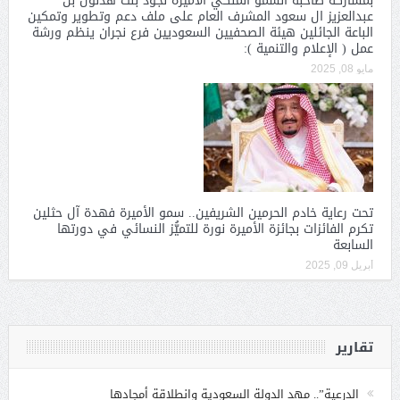
بمشاركة صاحبة السمو الملكي الاميره نجود بنت هذلول بن
عبدالعزيز ال سعود المشرف العام على ملف دعم وتطوير وتمكين
الباعة الجائلين هيئة الصحفيين السعوديين فرع نجران ينظم ورشة
عمل ( الإعلام والتنمية ):
مايو 08, 2025
تحت رعاية خادم الحرمين الشريفين.. سمو الأميرة فهدة آل حثلين
تكرم الفائزات بجائزة الأميرة نورة للتميُّز النسائي في دورتها
السابعة
أبريل 09, 2025
تقارير
الدرعية”.. مهد الدولة السعودية وانطلاقة أمجادها