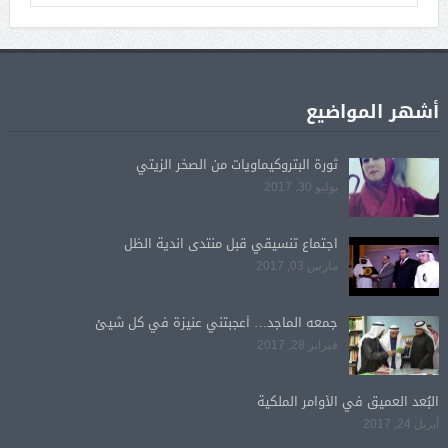
أشهر المواضيع
ثورة البتروكيماويات من الصخر الزيتي
يوليو 30, 2017
اجتماع تنسيقي قبل منتدى اندية الظل
مارس 03, 2017
جمعه الماجد… أعجبتني عنيزة في كل شيئ
فبراير 28, 2017
البُعد العميق في الأوامر الملكية
أبريل 24, 2017