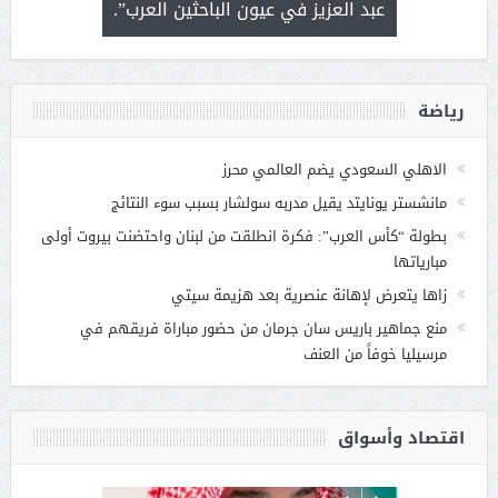
 التحديات
عبد العزيز في عيون الباحثين العرب”.
رياضة
الاهلي السعودي يضم العالمي محرز
مانشستر يونايتد يقيل مدربه سولشار بسبب سوء النتائج
بطولة “كأس العرب”: فكرة انطلقت من لبنان واحتضنت بيروت أولى
مبارياتها
زاها يتعرض لإهانة عنصرية بعد هزيمة سيتي
منع جماهير باريس سان جرمان من حضور مباراة فريقهم في
مرسيليا خوفاً من العنف
اقتصاد وأسواق