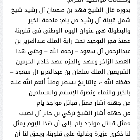
بدوره قال الشيخ فهد بن صمعان آل رشيد شيخ
شمل قبيلة آل رشيد من يام: ملحمة الخير
والبطولة هي عنوان اليوم الوطني في قلوبنا،
فمنذ فجر التوحيد تحت راية الملك عبدالعزيز بن
عبدالرحمن آل سعود – رحمه الله – وحتى هذا
العهد الزاخر وعهد والحزم عهد خادم الحرمين
الشريفين الملك سلمان بن عبدالعزيز آل سعود –
حفظه الله -، والتاريخ يسطر وطناً أنعم الله عليه
بالخير والنماء ونصرة الإسلام والمسلمين.
من جهته أشار ممثل قبائل مواجد يام
من جهته أشار الشيخ تركي بن جابر آل نصيب
ممثل قبائل مواجد يام، إلى أن هذا اليوم يمثل
لنا ذكرى عزيزة وغالية على قلوبنا، ويحق لنا أن