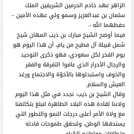
الزاهر عهد خادم الحرمين الشريفين الملك
سلمان بن عبدالعزيز وسمو ولي عهده الأمين –
حفظهما الله -.
فيما أوضح الشيخ مبارك بن ذيب المهان شيخ
شمل قبيلة آل فطيح من يام، أن هذا اليوم هو
يوم الفخر لكل سعودي، فهو ذكرى التوحيد
والرجال الأحرار الذي عافوا التفرقة والفقر
والخوف واستبدلوها بالأخوّة والاجتماع ورغد
العيش والسلام.
وقال الشيخ بن ذيب: نجدد في مثل هذا اليوم
ولاءنا لقادة هذه البلاد الطاهرة لنبلغ بتكاتفنا
مع ولاة الأمر أعلى درجات النمو والتطور التي
يستحقها الوطن، ولنحقق طموحات قادته
وتطلعات مواطنيه الكرام.