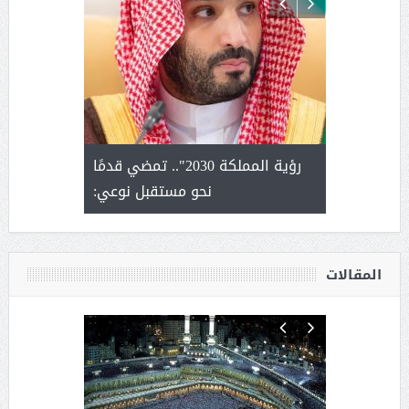
لتمور ورشة
رؤية المملكة 2030".. تمضي قدمًا
الشيخ ص
وسم عنيزة
نحو مستقبل نوعي:
يحصل على ال
أ
المقالات