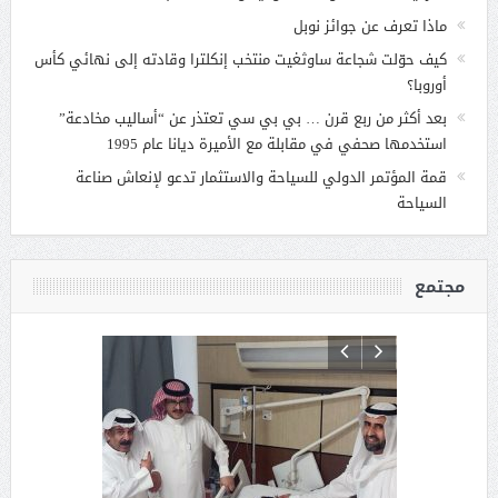
ماذا تعرف عن جوائز نوبل
كيف حوّلت شجاعة ساوثغيت منتخب إنكلترا وقادته إلى نهائي كأس
أوروبا؟
بعد أكثر من ربع قرن … بي بي سي تعتذر عن “أساليب مخادعة”
استخدمها صحفي في مقابلة مع الأميرة ديانا عام 1995
قمة المؤتمر الدولي للسياحة والاستثمار تدعو لإنعاش صناعة
السياحة
مجتمع