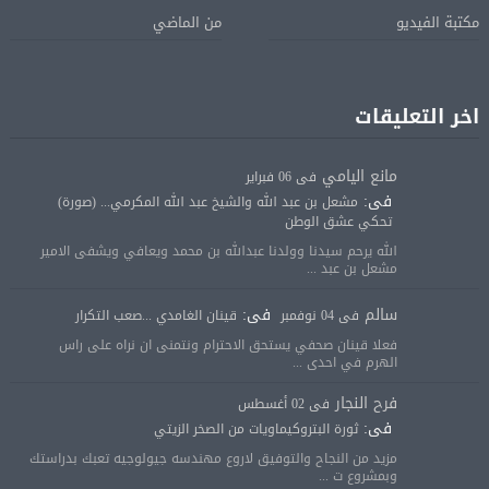
مكتبة الفيديو
من الماضي
اخر التعليقات
مانع اليامي
فى 06 فبراير
فى:
مشعل بن عبد الله والشيخ عبد الله المكرمي... (صورة)
تحكي عشق الوطن
الله يرحم سيدنا وولدنا عبدالله بن محمد ويعافي ويشفى الامير
مشعل بن عبد ...
سالم
فى:
فى 04 نوفمبر
قينان الغامدي ...صعب التكرار
فعلا قينان صحفي يستحق الاحترام ونتمنى ان نراه على راس
الهرم في احدى ...
فرح النجار
فى 02 أغسطس
فى:
ثورة البتروكيماويات من الصخر الزيتي
مزيد من النجاح والتوفيق لاروع مهندسه جيولوجيه تعبك بدراستك
وبمشروع ت ...