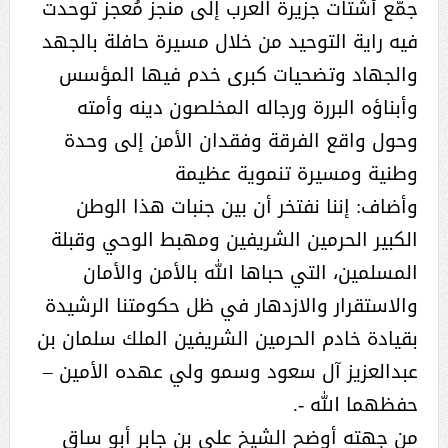
جمّع أشتات جزيرة العرب إلى منجز مُعجز توحدت
فيه راية التوحيد من خلال مسيرة حافلة بالجهد
والجهاد وتضحيات كبرى خدم فيها المؤسس
وأبناؤه البررة ورجاله المخلصون دينه وأمته
وحول واقع الفرقة وفقدان الأمن إلى وحدة
وطنية ومسيرة تنموية عظيمة
وأضاف: إننا نفتخر أن بين جنبات هذا الوطن
الكبير الحرمين الشريفين ومهبط الوحي وقبلة
المسلمين، التي حباها الله بالأمن والأمان
والاستقرار والازدهار في ظل حكومتنا الرشيدة
بقيادة خادم الحرمين الشريفين الملك سلمان بن
عبدالعزيز آل سعود وسمو ولي عهده الأمين –
حفظهما الله -.
من جهته أوضح الشيخ علي بن جابر أبو ساق