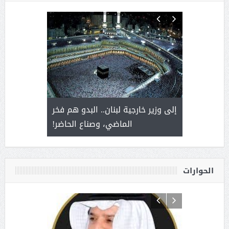
. أمير يحمل
إلى وزير خارجية لبنان.. البدو هم فخر
سلمان بن 
ذى من عشق
الماضي، وصناع الحاضر!
القيادة
الحوارات