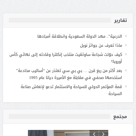
تقارير
الدرعية”.. مهد الدولة السعودية وانطلاقة أمجادها
ماذا تعرف عن جوائز نوبل
كيف حوّلت شجاعة ساوثغيت منتخب إنكلترا وقادته إلى نهائي كأس
أوروبا؟
بعد أكثر من ربع قرن … بي بي سي تعتذر عن “أساليب مخادعة”
استخدمها صحفي في مقابلة مع الأميرة ديانا عام 1995
قمة المؤتمر الدولي للسياحة والاستثمار تدعو لإنعاش صناعة
السياحة
مجتمع