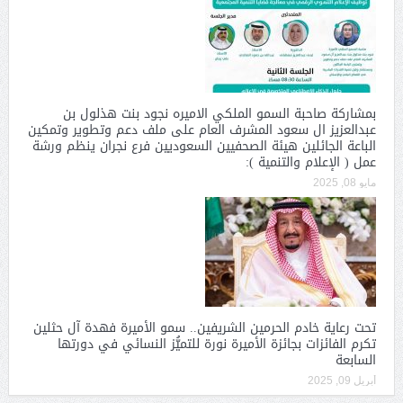
بمشاركة صاحبة السمو الملكي الاميره نجود بنت هذلول بن
عبدالعزيز ال سعود المشرف العام على ملف دعم وتطوير وتمكين
الباعة الجائلين هيئة الصحفيين السعوديين فرع نجران ينظم ورشة
عمل ( الإعلام والتنمية ):
مايو 08, 2025
تحت رعاية خادم الحرمين الشريفين.. سمو الأميرة فهدة آل حثلين
تكرم الفائزات بجائزة الأميرة نورة للتميُّز النسائي في دورتها
السابعة
أبريل 09, 2025