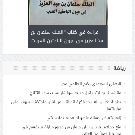
 رجل لايعرف
قراءة في كتاب “الملك سلمان بن
ثمار 
 التحديات
عبد العزيز في عيون الباحثين العرب”.
رياضة
الاهلي السعودي يضم العالمي محرز
مانشستر يونايتد يقيل مدربه سولشار بسبب سوء النتائج
بطولة “كأس العرب”: فكرة انطلقت من لبنان واحتضنت بيروت أولى
مبارياتها
زاها يتعرض لإهانة عنصرية بعد هزيمة سيتي
منع جماهير باريس سان جرمان من حضور مباراة فريقهم في
مرسيليا خوفاً من العنف