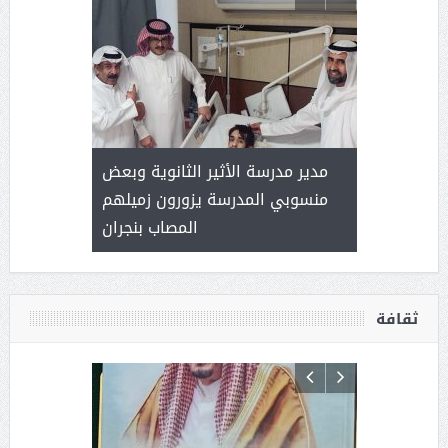
 ) .. ميراث
مدير مدرسة الأثير الثانوية وبعض
( محمد عوضه
العطاء
منسوبي المدرسة يزورون زميلهم
المصاب بنجران
ثقافة