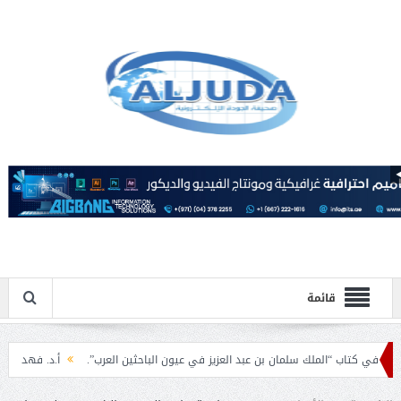
قائمة
اب “الملك سلمان بن عبد العزيز في عيون الباحثين العرب”.
أ.د. فهد المغلوث ) .. 