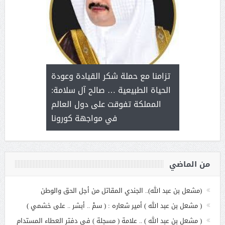
د آل شرمه:
بمناسب
ثر على برامج
للإبداع ا
تزامنا مع حملة شكر القيادة وعودة
ة هي أساس
مع الأمين ال
الحياة الطبيعية … صالح آل سلامة:
عملنا
بنت عبد
المملكة تفوقت على دول العالم
الاج
في مواجهة كورونا
من الماضي
(مشعل بن عبد الله).. الجندي المقاتل من أجل الحق والوطن
( مشعل بن عبد الله ) أمير شعاره : ( سمْ .. أبشر .. على خشمي )
( مشعل بن عبد الله ) .. علامة ( مسجلة ) في دفتر العطاء المستدام