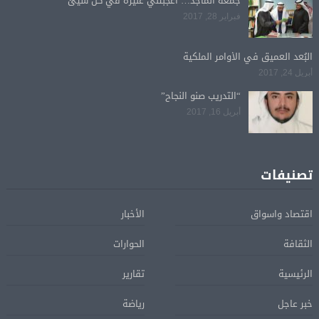
جمعه الماجد… أعجبتني عنيزة في كل شيئ
فبراير 28, 2017
البُعد العميق في الأوامر الملكية
أبريل 24, 2017
“التدريب صنو النجاح”
أبريل 16, 2017
تصنيفات
اقتصاد واسواق
الأخبار
الثقافة
الحوارات
الرئيسية
تقارير
خبر عاجل
رياضة