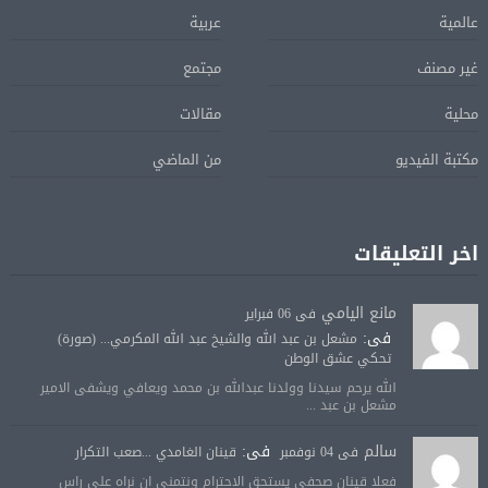
عالمية
عربية
غير مصنف
مجتمع
محلية
مقالات
مكتبة الفيديو
من الماضي
اخر التعليقات
مانع اليامي
فى 06 فبراير
فى:
مشعل بن عبد الله والشيخ عبد الله المكرمي... (صورة)
تحكي عشق الوطن
الله يرحم سيدنا وولدنا عبدالله بن محمد ويعافي ويشفى الامير
مشعل بن عبد ...
سالم
فى:
فى 04 نوفمبر
قينان الغامدي ...صعب التكرار
فعلا قينان صحفي يستحق الاحترام ونتمنى ان نراه على راس