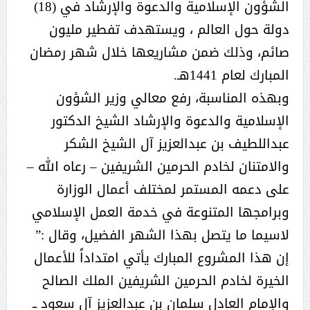
الشؤون الإسلامية والدعوة والإرشاد في (18)
دولة حول العالم ، ويستهدف تفطير مليون
صائم، وذلك ضمن مشاريعها خلال شهر رمضان
المبارك لعام 1441هـ.
وبهذه المناسبة، رفع معالي وزير الشؤون
الإسلامية والدعوة والإرشاد الشيخ الدكتور
عبداللطيف بن عبدالعزيز آل الشيخ الشكر
والامتنان لخادم الحرمين الشريفين – رعاه الله –
على دعمه المستمر لمختلف أعمال الوزارة
وبرامجها المتنوعة في خدمة العمل الإسلامي
لاسيما ما يتصل بهذا الشهر الفضيل، وقال :”
إن هذا المشروع المبارك يأتي امتداداً للأعمال
الخيرة لخادم الحرمين الشريفين الملك الصالح
والإمام العادل سلمان بن عبدالعزيز آل سعود ــ