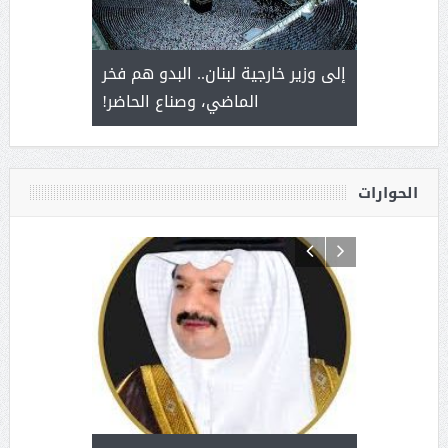
. أمير يحمل
إلى وزير خارجية لبنان.. البدو هم فخر
سلمان بن 
ذى من عشق
الماضي، وصناع الحاضر!
القيادة
الحوارات
د آل شرمه:
بمناسب