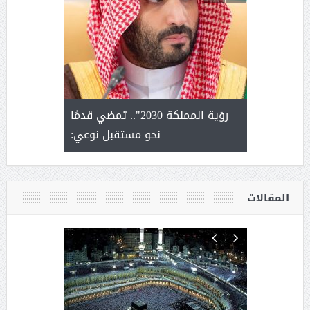
لتمور ورشة
رؤية المملكة 2030".. تمضي قدمًا
الشيخ ص
وسم عنيزة
نحو مستقبل نوعي:
يحصل على ال
أ
المقالات