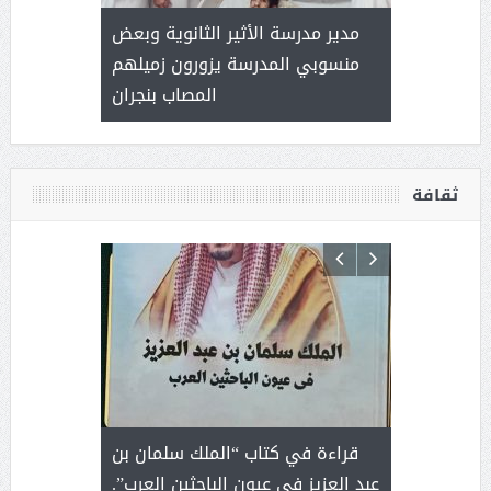
 ) .. ميراث
مدير مدرسة الأثير الثانوية وبعض
( محمد عوضه
العطاء
منسوبي المدرسة يزورون زميلهم
المصاب بنجران
ثقافة
 رجل لايعرف
قراءة في كتاب “الملك سلمان بن
ثمار 
 التحديات
عبد العزيز في عيون الباحثين العرب”.