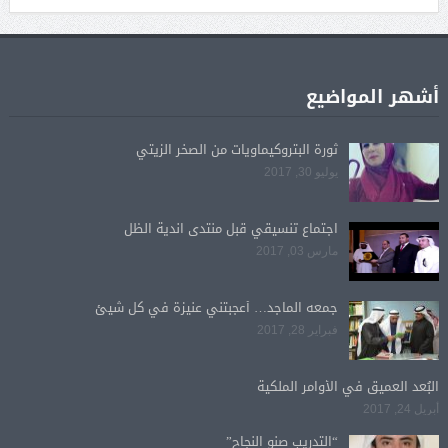
أشهر المواضيع
ثورة البتروكيماويات من الصخر الزيتي
يوليو 30, 2017
اجتماع تنسيقي قبل منتدى اندية الظل
مارس 03, 2017
جمعه الماجد… أعجبتني عنيزة في كل شيئ
فبراير 28, 2017
البُعد العميق في الأوامر الملكية
أبريل 24, 2017
“التدريب صنو النجاح”