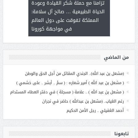
ثر على برامج
للإبداع ا
تزامنا مع حملة شكر القيادة وعودة
ة هي أساس
مع الأمين ال
الحياة الطبيعية … صالح آل سلامة:
عملنا
بنت عبد
المملكة تفوقت على دول العالم
الاج
في مواجهة كورونا
من الماضي
(مشعل بن عبد الله).. الجندي المقاتل من أجل الحق والوطن
( مشعل بن عبد الله ) أمير شعاره : ( سمْ .. أبشر .. على خشمي )
( مشعل بن عبد الله ) .. علامة ( مسجلة ) في دفتر العطاء المستدام
رغم الغياب.. (مشعل بن عبدالله ) حاضر في نجران
أحمد الغفيلي .. رجل الأمن الحكيم
تابعونا