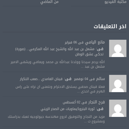
مكتبة الفيديو
من الماضي
اخر التعليقات
مانع اليامي
فى 06 فبراير
فى:
مشعل بن عبد الله والشيخ عبد الله المكرمي... (صورة)
تحكي عشق الوطن
الله يرحم سيدنا وولدنا عبدالله بن محمد ويعافي ويشفى الامير
مشعل بن عبد ...
سالم
فى:
فى 04 نوفمبر
قينان الغامدي ...صعب التكرار
فعلا قينان صحفي يستحق الاحترام ونتمنى ان نراه على راس
الهرم في احدى ...
فرح النجار
فى 02 أغسطس
فى:
ثورة البتروكيماويات من الصخر الزيتي
مزيد من النجاح والتوفيق لاروع مهندسه جيولوجيه تعبك بدراستك
وبمشروع ت ...