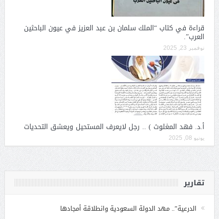
قراءة في كتاب “الملك سلمان بن عبد العزيز في عيون الباحثين
العرب”.
نوفمبر 23, 2025
أ.د. فهد المغلوث ) .. رجل لايعرف المستحيل ويعشق التحديات
يونيو 08, 2025
تقارير
الدرعية”.. مهد الدولة السعودية وانطلاقة أمجادها