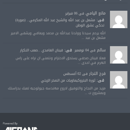
مانع اليامي
فى 06 فبراير
فى:
مشعل بن عبد الله والشيخ عبد الله المكرمي... (صورة)
تحكي عشق الوطن
الله يرحم سيدنا وولدنا عبدالله بن محمد ويعافي ويشفى الامير
مشعل بن عبد ...
سالم
فى:
فى 04 نوفمبر
قينان الغامدي ...صعب التكرار
فعلا قينان صحفي يستحق الاحترام ونتمنى ان نراه على راس
الهرم في احدى ...
فرح النجار
فى 02 أغسطس
فى:
ثورة البتروكيماويات من الصخر الزيتي
مزيد من النجاح والتوفيق لاروع مهندسه جيولوجيه تعبك بدراستك
وبمشروع ت ...