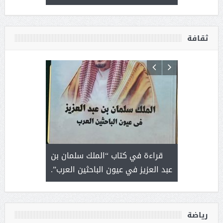
ثقافة
 رجل لايعرف
قراءة في كتاب “الملك سلمان بن
ثمار 
 التحديات
عبد العزيز في عيون الباحثين العرب”.
رياضة