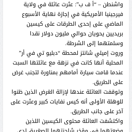
واشنطن – “أ ف ب”: عثرت عائلة في ولاية
فيرجينيا الأمريكية في إجازة نهاية الأسبوع
الماضي على إحدى الطرقات على كيسين
بريديين يحويان حوالي مليون دولار نقدا
وسلمتهما إلى الشرطة.
وروت إميلي شانتز لمحطة “دبليو تي في أر”
المحلية أنها كانت في نزهة مع عائلتها السبت
عندما قامت سيارة أمامهم بمناورة لتجنب غرض
على الطريق.
وتوقفت العائلة عندها لإزالة الغرض الذين ظنوا
للوهلة الأولى أنه كيس نفايات كبير وعثرت على
آخر على جانب الطريق.
واكتشفت العائلة محتوى الكيسين اللذين
وضعتهما في مؤخر شاحنتهما الصغيرة، لدى