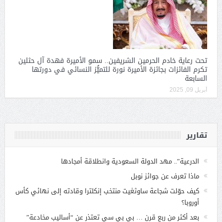
تحت رعاية خادم الحرمين الشريفين.. سمو الأميرة فهدة آل حثلين
تكرم الفائزات بجائزة الأميرة نورة للتميُّز النسائي في دورتها
السابعة
أبريل 09, 2025
تقارير
الدرعية”.. مهد الدولة السعودية وانطلاقة أمجادها
ماذا تعرف عن جوائز نوبل
كيف حوّلت شجاعة ساوثغيت منتخب إنكلترا وقادته إلى نهائي كأس
أوروبا؟
بعد أكثر من ربع قرن … بي بي سي تعتذر عن “أساليب مخادعة”