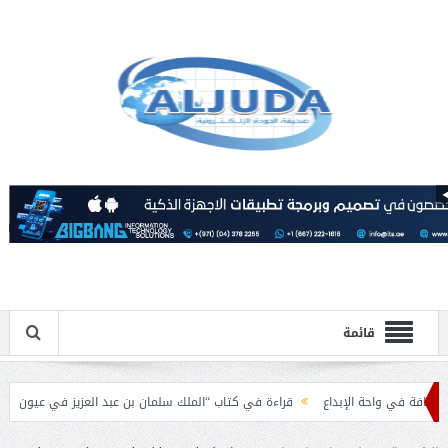
قائمة
واحة الإبداع
قراءة في كتاب “الملك سلمان بن عبد العزيز في عيون الباحثين العرب”
لإسلامية بمناسبة عيد الفطر