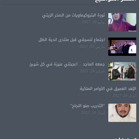
ثورة البتروكيماويات من الصخر الزيتي
يوليو 30, 2017
اجتماع تنسيقي قبل منتدى اندية الظل
مارس 03, 2017
جمعه الماجد… أعجبتني عنيزة في كل شيئ
فبراير 28, 2017
البُعد العميق في الأوامر الملكية
أبريل 24, 2017
“التدريب صنو النجاح”
أبريل 16, 2017