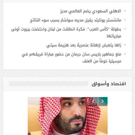
الاهلي السعودي يضم العالمي محرز
مانشستر يونايتد يقيل مدربه سولشار بسبب سوء النتائج
بطولة “كأس العرب”: فكرة انطلقت من لبنان واحتضنت بيروت أولى
مبارياتها
زاها يتعرض لإهانة عنصرية بعد هزيمة سيتي
منع جماهير باريس سان جرمان من حضور مباراة فريقهم في
مرسيليا خوفاً من العنف
اقتصاد وأسواق