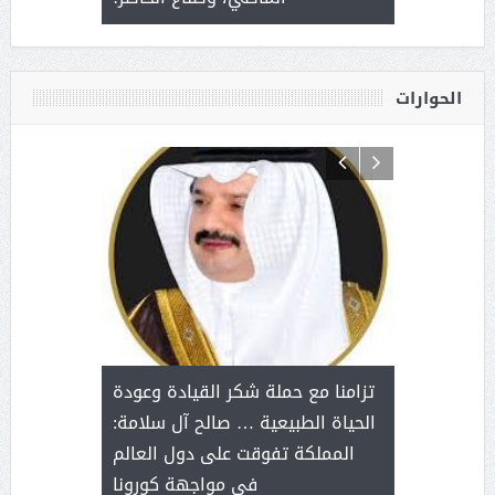
القيادة
الحوارات
د آل شرمه:
بمناسب
ثر على برامج
للإبداع ا
تزامنا مع حملة شكر القيادة وعودة
ة هي أساس
مع الأمين ال
الحياة الطبيعية … صالح آل سلامة:
عملنا
بنت عبد
المملكة تفوقت على دول العالم
الاج
في مواجهة كورونا