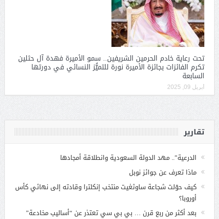
تحت رعاية خادم الحرمين الشريفين.. سمو الأميرة فهدة آل حثلين
تكرم الفائزات بجائزة الأميرة نورة للتميُّز النسائي في دورتها
السابعة
أبريل 09, 2025
تقارير
الدرعية”.. مهد الدولة السعودية وانطلاقة أمجادها
ماذا تعرف عن جوائز نوبل
كيف حوّلت شجاعة ساوثغيت منتخب إنكلترا وقادته إلى نهائي كأس
أوروبا؟
بعد أكثر من ربع قرن … بي بي سي تعتذر عن “أساليب مخادعة”