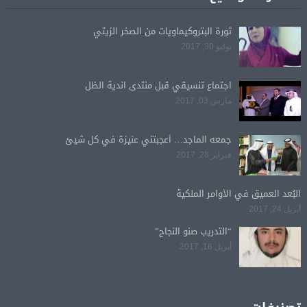
ثورة البتروكيماويات من الصخر الزيتي
يوليو 30, 2017
اجتماع تنسيقي قبل منتدى اندية الظل
مارس 03, 2017
جمعه الماجد… أعجبتني عنيزة في كل شيئ
فبراير 28, 2017
البُعد العميق في الأوامر الملكية
أبريل 24, 2017
“التدريب صنو النجاح”
أبريل 16, 2017