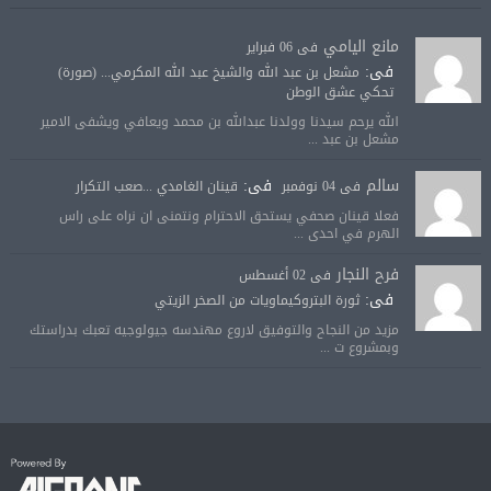
مانع اليامي
فى 06 فبراير
فى:
مشعل بن عبد الله والشيخ عبد الله المكرمي... (صورة)
تحكي عشق الوطن
الله يرحم سيدنا وولدنا عبدالله بن محمد ويعافي ويشفى الامير
مشعل بن عبد ...
سالم
فى:
فى 04 نوفمبر
قينان الغامدي ...صعب التكرار
فعلا قينان صحفي يستحق الاحترام ونتمنى ان نراه على راس
الهرم في احدى ...
فرح النجار
فى 02 أغسطس
فى:
ثورة البتروكيماويات من الصخر الزيتي
مزيد من النجاح والتوفيق لاروع مهندسه جيولوجيه تعبك بدراستك
وبمشروع ت ...