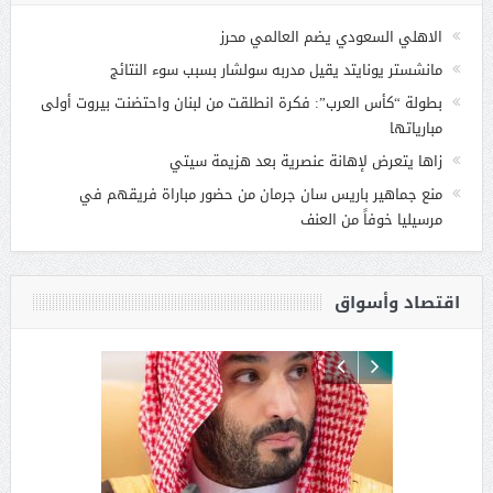
الاهلي السعودي يضم العالمي محرز
مانشستر يونايتد يقيل مدربه سولشار بسبب سوء النتائج
بطولة “كأس العرب”: فكرة انطلقت من لبنان واحتضنت بيروت أولى
مبارياتها
زاها يتعرض لإهانة عنصرية بعد هزيمة سيتي
منع جماهير باريس سان جرمان من حضور مباراة فريقهم في
مرسيليا خوفاً من العنف
اقتصاد وأسواق