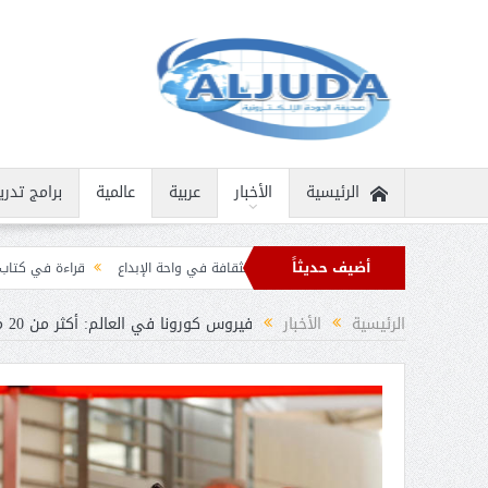
الرئيسية
الأخبار
عربية
عالمية
برامج تدري
أضيف حديثاً
انية نادرة
ثمار الثقافة في واحة الإبداع
قراءة في كتاب “الملك سلمان بن عبد 
 برقيات تهنئة من قادة الدول الإسلامية بمناسبة عيد الفطر
الرئيسية
الأخبار
فيروس كورونا في العالم: أكثر من 20 مليون إصابة وأكثر من 728 ألف حالة وفاة