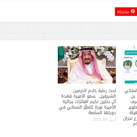
مشاركة
لملكي
تحت رعاية خادم الحرمين
 بن
الشريفين.. سمو الأميرة فهدة
شرف
آل حثلين تكرم الفائزات بجائزة
طوير
الأميرة نورة للتميُّز النسائي في
هيئة
دورتها السابعة
 نجران
أبريل 09, 2025
ام