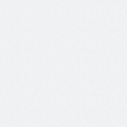
والمدير السابق للأكاديمية الأولمبية
الانتخابات لن تؤث
في الامارات د . عبد الملك جاني :
المجلس والشفافية
منتدى ( اكتشاف المواهب
الاجتماعية ) فرصة للتوأمة بين
الرياضة والعمل الاجتماعي