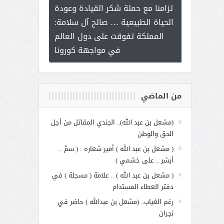
ر على برامج
للإبداع ال
تزامنا مع حملة شكر القيادة وعودة
 هي أساس
مع الأمين الع
الحياة الطبيعية … صالح آل سلامة:
عملنا
بنت عبد 
المملكة تفوقت على دول العالم
الاجت
في مواجهة كورونا
من الماضي
(مشعل بن عبد الله).. الجندي المقاتل من أجل
الحق والوطن
( مشعل بن عبد الله ) أمير شعاره : ( سمْ ..
أبشر .. على خشمي )
( مشعل بن عبد الله ) .. علامة ( مسجلة ) في
دفتر العطاء المستدام
رغم الغياب.. (مشعل بن عبدالله ) حاضر في
نجران