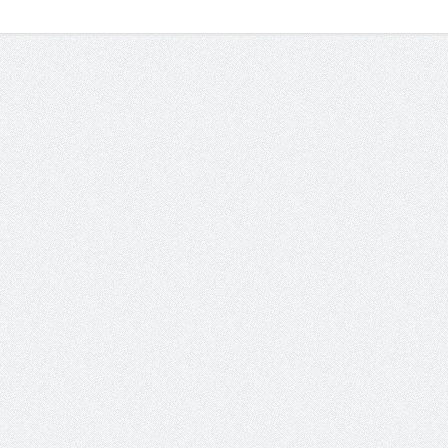
الشيخ صالح بن حسين آل سلامة
المؤشرات الجغرافية ل
يحصل على الدكتوراة في الإدارة من
عمل ينظمها م
أكاديمية(جيت) البريطانية