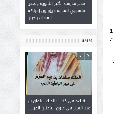
 ) .. ميراث
مدير مدرسة الأثير الثانوية وبعض
( محمد عوضه 
العطاء
منسوبي المدرسة يزورون زميلهم
ب
المصاب بنجران
جاوز 20 مليون حالة
ات
ثقافة
د
رجل لايعرف
قراءة في كتاب “الملك سلمان بن
ثمار ا
 التحديات
عبد العزيز في عيون الباحثين العرب”.