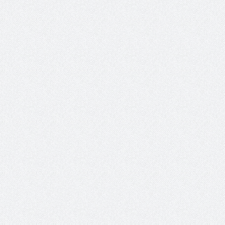
 عبد العزيز.. ملك القلوب
( مشعل بن عبد الله ) … عاشق
نجران
سبة انعقاد ملتقى (الوطن
وزير حقوق الإنسان اليمني يؤكد أن