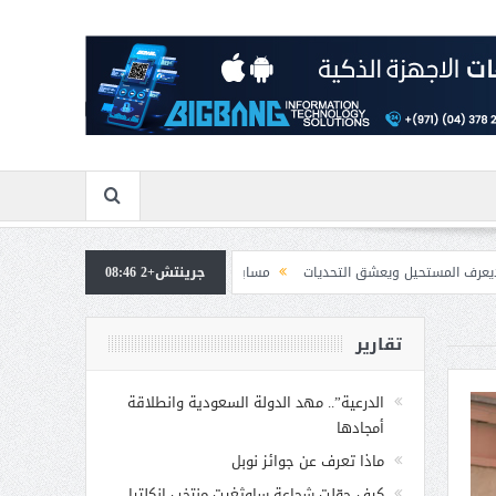
شق التحديات
جرينتش+2 08:46
مسابقة المشيقح تعلن فرسان النسخة الخامسة
بمشاركة صاحبة ا
تقارير
الدرعية”.. مهد الدولة السعودية وانطلاقة
أمجادها
ماذا تعرف عن جوائز نوبل
كيف حوّلت شجاعة ساوثغيت منتخب إنكلترا