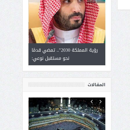
لتمور ورشة
رؤية المملكة 2030".. تمضي قدمًا
الشيخ صا
وسم عنيزة
نحو مستقبل نوعي:
يحصل على الد
أك
المقالات