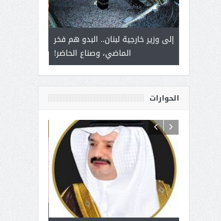
 أمير يحمل
إلى وزير خارجية لبنان.. البدو هم فخر
سلمان بن ع
ذى من عشق
الماضي، وصناع الحاضر!
القيادة
الحوارات
 آل شرمه:
بمناسبة