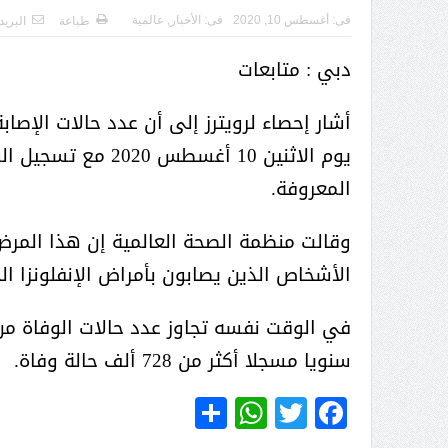
( محمد عوضه البريدي) .. رجل أعمال
فى:
أغسطس 10, 2020
فى:
الأخبار
,
عالمية
طباعة
البريد
بمواصفات إنسانية نادرة
دبي : متابعات
يوم الاثنين 10 أغس
المعروفة.
وقالت منظمة الصحة العالمية إن هذا المر
الأشخاص الذين يصابون بأمراض الإنفلونزا ال
سنويا مسجلا أكثر من 728 ألف حالة وفاة.
ر الثقافة في واحة الإبداع
بمشاركة صاحبة السمو الملكي
WhatsApp
Share
Twitter
Facebook
الاميره نجود بنت هذلول بن