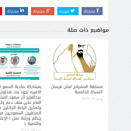
عبدالعزيز ال سعود المشرف العام
على ملف دعم وتطوير وتمكين
مشاركة
تغريدة
مشاركة
مشاركة
الباعة الجائلين هيئة الصحفيين
السعوديين فرع نجران ينظم ورشة
مواضيع ذات صلة
عمل ( الإعلام والتنمية ):
مسابقة المشيقح تعلن فرسان
بمشاركة صاحبة السمو ا
النسخة الخامسة
الاميره نجود بنت هذلول
عبدالعزيز ال سعود الم
يونيو 02, 2025
العام على ملف دعم وت
وتمكين الباعة الجائلين 
الصحفيين السعوديين فرع
ينظم ورشة عمل ( الإعل
والتنمية ):
مايو 08, 2025