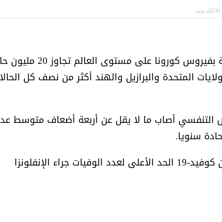
أمل البنيان .. طبيبة فوق العادة .:
الأميرة (نجود بنت هذلول
 الالكترونى
أشار إحصاء لرويترز إلى أن عدد حالات الإصابة بفيروس كورونا على مستوى العالم ت
طس 2020 مع تسجيل الولايات المتحدة والبرازيل والهند أكثر من نصف كل الحال
ض التنفسي أصاب ما لا يقل عن أربعة أضعاف متوسط عد
حادة سنويا.
في الوقت نفسه تجاوز عدد حالات الوفاة من كوفيد-19 الحد الأعلى لعدد الوفيات جراء الإنفلونزا
مسابقة المشيقح تعلن فرسان
أ.د. فهد المغلوث ) .. 
النسخة الخامسة
المستحيل ويعشق