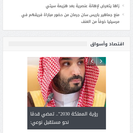
زاها يتعرض لإهانة عنصرية بعد هزيمة سيتي
منع جماهير باريس سان جرمان من حضور مباراة فريقهم في
مرسيليا خوفاً من العنف
اقتصاد وأسواق
لتمور ورشة
رؤية المملكة 2030".. تمضي قدمًا
الشيخ ص
وسم عنيزة
نحو مستقبل نوعي:
يحصل على ال
أ