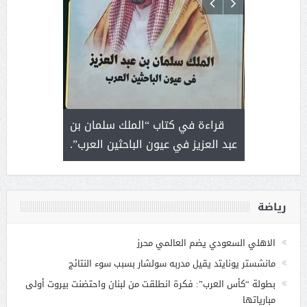
 رجل لايعرف
قراءة في كتاب “الملك سلمان بن
ثمار 
 التحديات
عبد العزيز في عيون الباحثين العرب”.
رياضة
الاهلي السعودي يضم العالمي محرز
مانشستر يونايتد يقيل مدربه سولشار بسبب سوء النتائج
بطولة “كأس العرب”: فكرة انطلقت من لبنان واحتضنت بيروت أولى
مبارياتها