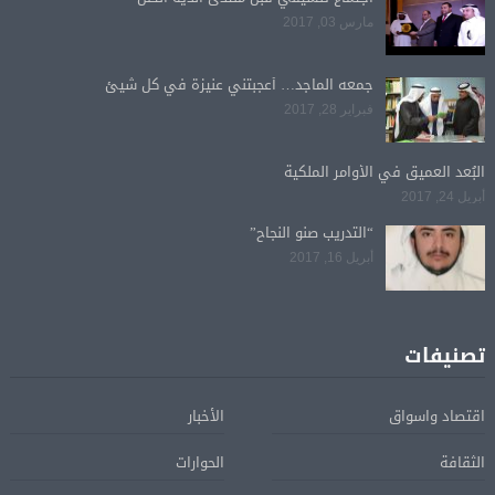
مارس 03, 2017
جمعه الماجد… أعجبتني عنيزة في كل شيئ
فبراير 28, 2017
البُعد العميق في الأوامر الملكية
أبريل 24, 2017
“التدريب صنو النجاح”
أبريل 16, 2017
تصنيفات
اقتصاد واسواق
الأخبار
الثقافة
الحوارات