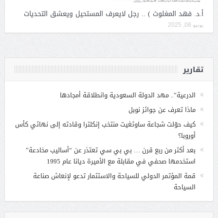
أ.د. فهد المغلوث ) .. رجل لايعرف المستحيل ويعشق التحديات
يونيو 08, 2025
تقارير
الدرعية”.. مهد الدولة السعودية وانطلاقة أمجادها
ماذا تعرف عن جوائز نوبل
كيف حوّلت شجاعة ساوثغيت منتخب إنكلترا وقادته إلى نهائي كأس
أوروبا؟
بعد أكثر من ربع قرن … بي بي سي تعتذر عن “أساليب مخادعة”
استخدمها صحفي في مقابلة مع الأميرة ديانا عام 1995
قمة المؤتمر الدولي للسياحة والاستثمار تدعو لإنعاش صناعة
السياحة