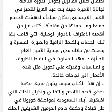
احتفال اعلان الفائزين بجوائز الدورة الثامنة
لجائزة الأميرة صيتة بنت عبد العزيز للتميز في
العمل الاجتماعي فكان مفاجأة ادهشت الحضور
جميعا وما اجملها من مفاجأة.. كتاب عزز من
أهمية الاعتراف بالادوار الوطنية التي قامت بها
تلك الجهات بالكلمة الراقية والصورة المبهرة و
وضحت من خلاله مدى عبقرية الأمين العام
للجائزة د. فهد المغلوث في التقاط الظروف
والمناسبات وقدرته على تحويل مثل هذه
الأعمال إلى نجاحات خالدة.
.. إن هذا الكتاب سوف يكون مرجعا مهما
يحكي قصة التلاحم والتفاني ونكران الذات التي
اظهرها أبناء السعودية لمواجهة كورونا في
ظل قيادة وحكمة خادم الحرمين الشريفين الملك