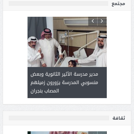
مجتمع
 ) .. ميراث
مدير مدرسة الأثير الثانوية وبعض
( محمد عوضه
العطاء
منسوبي المدرسة يزورون زميلهم
المصاب بنجران
ثقافة