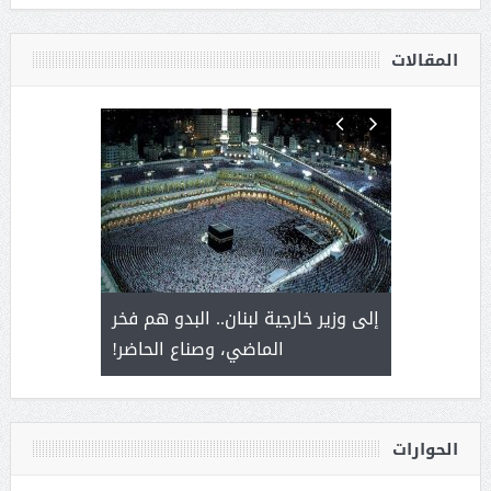
المقالات
. أمير يحمل
إلى وزير خارجية لبنان.. البدو هم فخر
سلمان بن 
ذى من عشق
الماضي، وصناع الحاضر!
القيادة
الحوارات