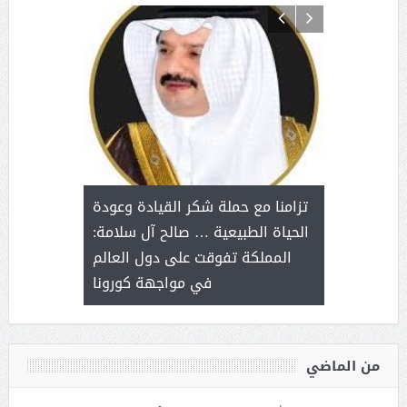
د آل شرمه:
بمناسب
ثر على برامج
للإبداع ا
تزامنا مع حملة شكر القيادة وعودة
ة هي أساس
مع الأمين ال
الحياة الطبيعية … صالح آل سلامة:
عملنا
بنت عبد
المملكة تفوقت على دول العالم
الاج
في مواجهة كورونا
من الماضي