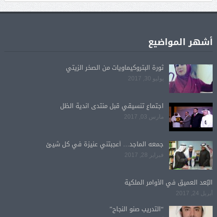
أشهر المواضيع
ثورة البتروكيماويات من الصخر الزيتي
يوليو 30, 2017
اجتماع تنسيقي قبل منتدى اندية الظل
مارس 03, 2017
جمعه الماجد… أعجبتني عنيزة في كل شيئ
فبراير 28, 2017
البُعد العميق في الأوامر الملكية
أبريل 24, 2017
“التدريب صنو النجاح”