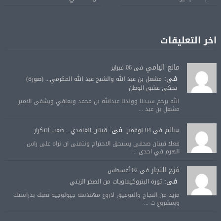
اخر التعليقات
مانع اليامي
فى 06 فبراير
فى:
مشعل بن عبد الله والشيخ عبد الله المكرمي... (صورة)
تحكي عشق الوطن
الله يرحم سيدنا وولدنا عبدالله بن محمد ويعافي ويشفى الامير
مشعل بن عبد ...
سالم
فى:
فى 04 نوفمبر
قينان الغامدي ...صعب التكرار
فعلا قينان صحفي يستحق الاحترام ونتمنى ان نراه على راس
الهرم في احدى ...
فرح النجار
فى 02 أغسطس
فى:
ثورة البتروكيماويات من الصخر الزيتي
مزيد من النجاح والتوفيق لاروع مهندسه جيولوجيه تعبك بدراستك
وبمشروع ت ...