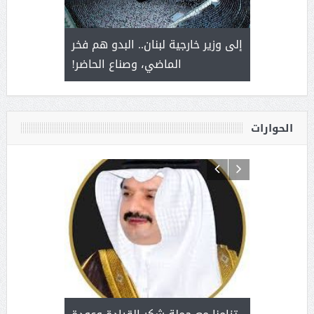
. أمير يحمل
إلى وزير خارجية لبنان.. البدو هم فخر
سلمان بن 
ذى من عشق
الماضي، وصناع الحاضر!
القيادة
الحوارات
د آل شرمه:
بمناسب
ثر على برامج
للإبداع ا