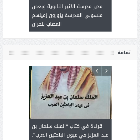
 ) .. ميراث
مدير مدرسة الأثير الثانوية وبعض
( محمد عوضه
العطاء
منسوبي المدرسة يزورون زميلهم
المصاب بنجران
ثقافة
 رجل لايعرف
قراءة في كتاب “الملك سلمان بن
ثمار 
 التحديات
عبد العزيز في عيون الباحثين العرب”.