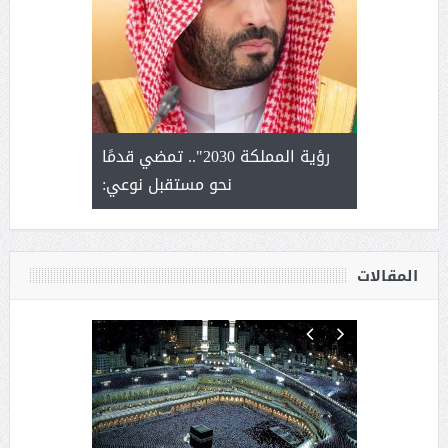
لتمور ورشة
رؤية المملكة 2030".. تمضي قدمًا
الشيخ ص
وسم عنيزة
نحو مستقبل نوعي:
يحصل على ال
أ
المقالات