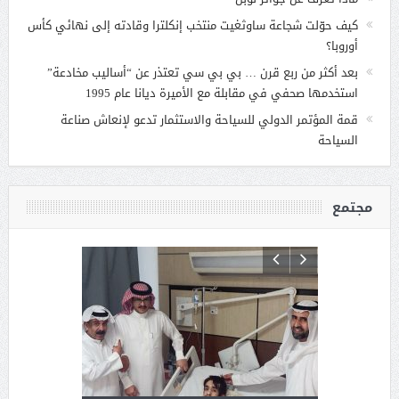
كيف حوّلت شجاعة ساوثغيت منتخب إنكلترا وقادته إلى نهائي كأس
أوروبا؟
بعد أكثر من ربع قرن … بي بي سي تعتذر عن “أساليب مخادعة”
استخدمها صحفي في مقابلة مع الأميرة ديانا عام 1995
قمة المؤتمر الدولي للسياحة والاستثمار تدعو لإنعاش صناعة
السياحة
مجتمع