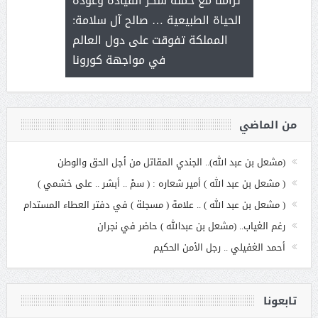
تزامنا مع حملة شكر القيادة وعودة
ة هي أساس
مع الأمين ال
الحياة الطبيعية … صالح آل سلامة:
عملنا
بنت عبد
المملكة تفوقت على دول العالم
الاج
في مواجهة كورونا
من الماضي
(مشعل بن عبد الله).. الجندي المقاتل من أجل الحق والوطن
( مشعل بن عبد الله ) أمير شعاره : ( سمْ .. أبشر .. على خشمي )
( مشعل بن عبد الله ) .. علامة ( مسجلة ) في دفتر العطاء المستدام
رغم الغياب.. (مشعل بن عبدالله ) حاضر في نجران
أحمد الغفيلي .. رجل الأمن الحكيم
تابعونا