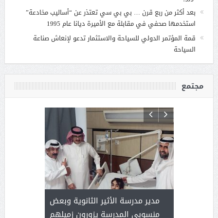
بعد أكثر من ربع قرن … بي بي سي تعتذر عن “أساليب مخادعة”
استخدمها صحفي في مقابلة مع الأميرة ديانا عام 1995
قمة المؤتمر الدولي للسياحة والاستثمار تدعو لإنعاش صناعة
السياحة
مجتمع
 ) .. ميراث
مدير مدرسة الأثير الثانوية وبعض
( محمد عوضه
العطاء
منسوبي المدرسة يزورون زميلهم