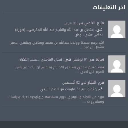
اخر التعليقات
مانع اليامي
فى 06 فبراير
فى:
مشعل بن عبد الله والشيخ عبد الله المكرمي... (صورة)
تحكي عشق الوطن
الله يرحم سيدنا وولدنا عبدالله بن محمد ويعافي ويشفى الامير
مشعل بن عبد ...
سالم
فى:
فى 04 نوفمبر
قينان الغامدي ...صعب التكرار
فعلا قينان صحفي يستحق الاحترام ونتمنى ان نراه على راس
الهرم في احدى ...
فرح النجار
فى 02 أغسطس
فى:
ثورة البتروكيماويات من الصخر الزيتي
مزيد من النجاح والتوفيق لاروع مهندسه جيولوجيه تعبك بدراستك
وبمشروع ت ...