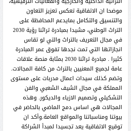
التراثية الداخلية والخارجية والفعاليات الترفيهية،
موضحا ان الاتفاقية تعكس تعزيز التعاون
والتنسيق والتكامل بمايدعم المحافظة على
التراث الوطني، مشيدا بمبادرة تراثنا رؤية 2030
في مجال التعريف بالتراث والتي لو تقاس
انجازاتها التي تمت نجدها تفوق عمر المبادرة
كثيرا . مبادرة تراثنا 2030 بمثابة منصة علاقات
عامة لجميع المعنيين بالتراث من كافة المجالات.
وتضم كذلك سيدات اعمال مدربات على مستوى
المملكة في مجال الشيف الشعبي والفن
التشكيلي وتصميم الازياء والديكور. وهذه
المجالات هي اساس دمج الماضي بالحاضر في
بيوتنا ومناسباتنا والمواقع العامة.وأكد ان
توقيع الاتفاقية يعد تجسيدا لمبدأ الشراكة