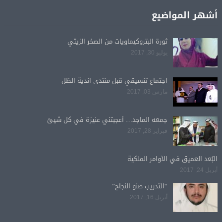
أشهر المواضيع
ثورة البتروكيماويات من الصخر الزيتي
يوليو 30, 2017
اجتماع تنسيقي قبل منتدى اندية الظل
مارس 03, 2017
جمعه الماجد… أعجبتني عنيزة في كل شيئ
فبراير 28, 2017
البُعد العميق في الأوامر الملكية
أبريل 24, 2017
“التدريب صنو النجاح”
أبريل 16, 2017