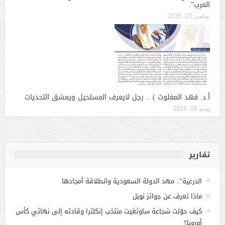
العرب”.
نوفمبر 23, 2025
أ.د. فهد المغلوث ) .. رجل لايعرف المستحيل ويعشق التحديات
يونيو 08, 2025
تقارير
الدرعية”.. مهد الدولة السعودية وانطلاقة أمجادها
ماذا تعرف عن جوائز نوبل
كيف حوّلت شجاعة ساوثغيت منتخب إنكلترا وقادته إلى نهائي كأس
أوروبا؟