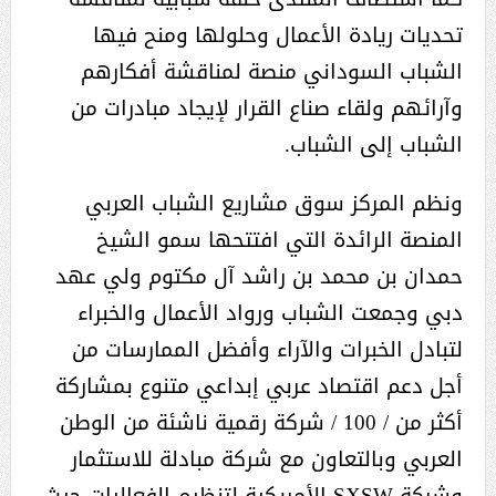
تحديات ريادة الأعمال وحلولها ومنح فيها
الشباب السوداني منصة لمناقشة أفكارهم
وآرائهم ولقاء صناع القرار لإيجاد مبادرات من
الشباب إلى الشباب.
ونظم المركز سوق مشاريع الشباب العربي
المنصة الرائدة التي افتتحها سمو الشيخ
حمدان بن محمد بن راشد آل مكتوم ولي عهد
دبي وجمعت الشباب ورواد الأعمال والخبراء
لتبادل الخبرات والآراء وأفضل الممارسات من
أجل دعم اقتصاد عربي إبداعي متنوع بمشاركة
أكثر من / 100 / شركة رقمية ناشئة من الوطن
العربي وبالتعاون مع شركة مبادلة للاستثمار
وشركة SXSW الأمريكية لتنظيم الفعاليات حيث