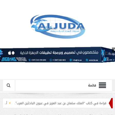
قائمة
اب “الملك سلمان بن عبد العزيز في عيون الباحثين العرب”.
أ.د. فهد المغلوث ) .. 