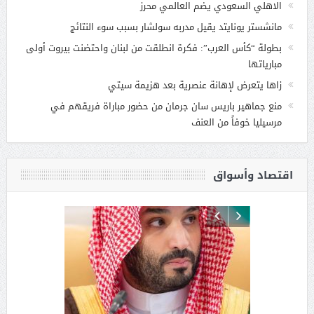
الاهلي السعودي يضم العالمي محرز
مانشستر يونايتد يقيل مدربه سولشار بسبب سوء النتائج
بطولة “كأس العرب”: فكرة انطلقت من لبنان واحتضنت بيروت أولى
مبارياتها
زاها يتعرض لإهانة عنصرية بعد هزيمة سيتي
منع جماهير باريس سان جرمان من حضور مباراة فريقهم في
مرسيليا خوفاً من العنف
اقتصاد وأسواق