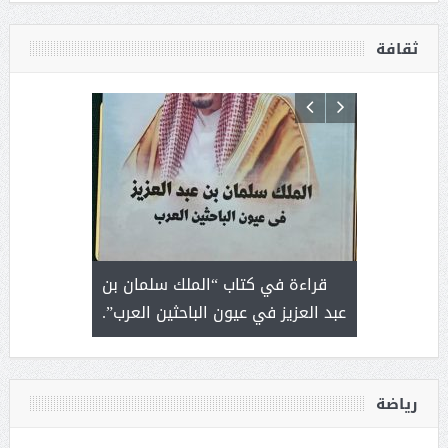
ثقافة
 رجل لايعرف
قراءة في كتاب “الملك سلمان بن
ثمار 
 التحديات
عبد العزيز في عيون الباحثين العرب”.
رياضة