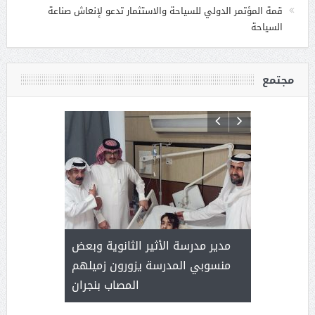
قمة المؤتمر الدولي للسياحة والاستثمار تدعو لإنعاش صناعة
السياحة
مجتمع
 ) .. ميراث
مدير مدرسة الأثير الثانوية وبعض
( محمد عوضه
العطاء
منسوبي المدرسة يزورون زميلهم
المصاب بنجران