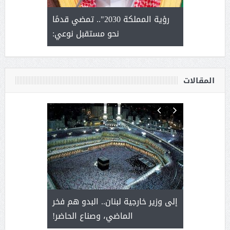
لتمور ورشة
رؤية المملكة 2030".. تمضي قدمًا
الشيخ ص
وسم عنيزة
نحو مستقبل نوعي:
يحصل على ال
أ
المقالات
. أمير يحمل
إلى وزير خارجية لبنان.. البدو هم فخر
سلمان بن 
ذى من عشق
الماضي، وصناع الحاضر!