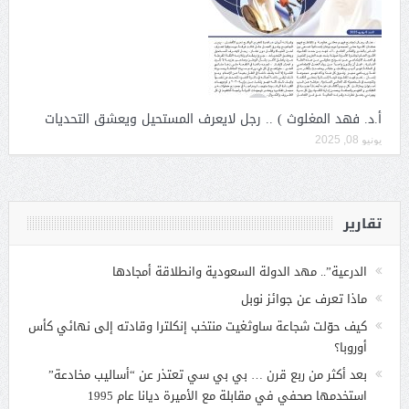
أ.د. فهد المغلوث ) .. رجل لايعرف المستحيل ويعشق التحديات
يونيو 08, 2025
تقارير
الدرعية”.. مهد الدولة السعودية وانطلاقة أمجادها
ماذا تعرف عن جوائز نوبل
كيف حوّلت شجاعة ساوثغيت منتخب إنكلترا وقادته إلى نهائي كأس
أوروبا؟
بعد أكثر من ربع قرن … بي بي سي تعتذر عن “أساليب مخادعة”
استخدمها صحفي في مقابلة مع الأميرة ديانا عام 1995