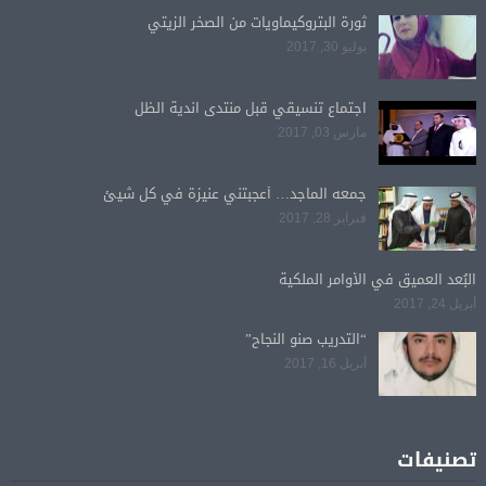
ثورة البتروكيماويات من الصخر الزيتي
يوليو 30, 2017
اجتماع تنسيقي قبل منتدى اندية الظل
مارس 03, 2017
جمعه الماجد… أعجبتني عنيزة في كل شيئ
فبراير 28, 2017
البُعد العميق في الأوامر الملكية
أبريل 24, 2017
“التدريب صنو النجاح”
أبريل 16, 2017
تصنيفات