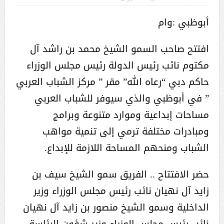
أبوظبي :وام
افتتح صاحب السمو الشيخ محمد بن راشد آل
مكتوم نائب رئيس الدولة رئيس مجلس الوزراء
حاكم دبي “رعاه الله” مقر ” مركز الشباب العربي
” في أبوظبي والذي سيوفر للشباب العربي
مساحات إبداعية وموارد متنوعة وبرامج
ومبادرات مختلفة ترمي إلى تنمية مواهب
الشباب ومنحهم المساحة اللازمة للإبداع.
حضر الافتتاح .. الفريق سمو الشيخ سيف بن
زايد آل نهيان نائب رئيس مجلس الوزراء وزير
الداخلية وسمو الشيخ منصور بن زايد آل نهيان
نائب رئيس مجلس الوزراء وزير شؤون الرئاسة