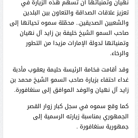
نهيان وتمنياتها أن تسهم هذه الزيارة في
تعزيز علاقات الصداقة والتعاون بين البلدين
والشعبين الصديقين.. محمّلة سموه تحياتها إلى
صاحب السمو الشيخ خليفة بن زايد آل نهيان
وتمنياتها لدولة الإمارات مزيدا من التطور
والرخاء.
وقد أقامت فخامة الرئيسة حليمة يعقوب مأدبة
غداء احتفاء بزيارة صاحب السمو الشيخ محمد بن
زايد آل نهيان والوفد الموافق إلى سنغافورة.
كما وقع سموه في سجل كبار زوار القصر
الجمهوري بمناسبة زيارته الرسمية إلى
جمهورية سنغافورة .