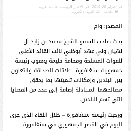
فى:
فبراير 28, 2019
فى:
الأخبار
,
الرئيسية
,
عالمية
,
عربية
طباعة
البريد الالكترونى
المصدر: وام
بحث صاحب السمو الشيخ محمد بن زايد آل
نهيان ولي عهد أبوظبي نائب القائد الأعلى
للقوات المسلحة وفخامة حليمة يعقوب رئيسة
جمهورية سنغافورة.. علاقات الصداقة والتعاون
بين البلدين وإمكانات تنميتها بما يحقق
مصالحهما المتبادلة إضافة إلى عدد من القضايا
التي تهم البلدين.
ورحبت رئيسة سنغافورة – خلال اللقاء الذي جرى
اليوم في القصر الجمهوري في سنغافورة –