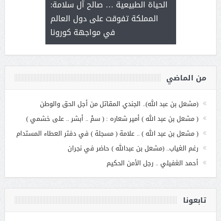
ة هي أساس
مع الأمين ال
الحياة الطبيعية … صالح آل سلامة:
عملنا
بنت عبد
المملكة تفوقت على دول العالم
الاج
في مواجهة كورونا
من الماضي
(مشعل بن عبد الله).. الجندي المقاتل من أجل الحق والوطن
( مشعل بن عبد الله ) أمير شعاره : ( سمْ .. أبشر .. على خشمي )
( مشعل بن عبد الله ) .. علامة ( مسجلة ) في دفتر العطاء المستدام
رغم الغياب.. (مشعل بن عبدالله ) حاضر في نجران
أحمد الغفيلي .. رجل الأمن الحكيم
تابعونا