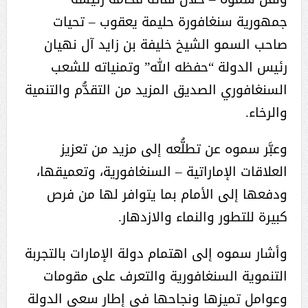
جمهورية سنغافورة حليمة يعقوب – تحيات
صاحب السمو الشيخ خليفة بن زايد آل نهيان
رئيس الدولة “حفظه الله” وتمنياته للشعب
السنغافوري الصديق المزيد من التقدُّم والتنمية
والرخاء.
وعبَّر سموه عن تطلُّعه إلى مزيد من تعزيز
العلاقات الإماراتية – السنغافورية، وتعميقها،
ودفعها إلى الأمام بما يتوافر لها من فرص
كبيرة للتطور والنماء والازدهار.
وأشار سموه إلى اهتمام دولة الإمارات بالتجربة
التنموية السنغافورية والتعرف على مقومات
وعوامل تميزها ونجاحها في إطار سعي الدولة