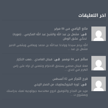
اخر التعليقات
مانع اليامي
فى 06 فبراير
فى:
مشعل بن عبد الله والشيخ عبد الله المكرمي... (صورة)
تحكي عشق الوطن
الله يرحم سيدنا وولدنا عبدالله بن محمد ويعافي ويشفى الامير
مشعل بن عبد ...
سالم
فى:
فى 04 نوفمبر
قينان الغامدي ...صعب التكرار
فعلا قينان صحفي يستحق الاحترام ونتمنى ان نراه على راس
الهرم في احدى ...
فرح النجار
فى 02 أغسطس
فى:
ثورة البتروكيماويات من الصخر الزيتي
مزيد من النجاح والتوفيق لاروع مهندسه جيولوجيه تعبك بدراستك
وبمشروع ت ...