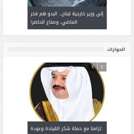
. أمير يحمل
إلى وزير خارجية لبنان.. البدو هم فخر
سلمان بن 
ذى من عشق
الماضي، وصناع الحاضر!
القيادة
الحوارات
د آل شرمه:
بمناسب
ثر على برامج
للإبداع ا
تزامنا مع حملة شكر القيادة وعودة