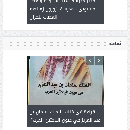
 ) .. ميراث
مدير مدرسة الأثير الثانوية وبعض
( محمد عوضه
العطاء
منسوبي المدرسة يزورون زميلهم
المصاب بنجران
ثقافة
 رجل لايعرف
قراءة في كتاب “الملك سلمان بن
ثمار 
 التحديات
عبد العزيز في عيون الباحثين العرب”.