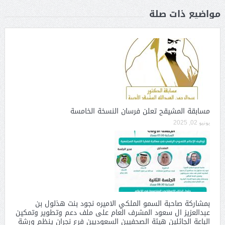
مواضيع ذات صلة
مسابقة المشيقح تعلن فرسان النسخة الخامسة
يونيو 02, 2025
بمشاركة صاحبة السمو الملكي الاميره نجود بنت هذلول بن
عبدالعزيز ال سعود المشرف العام على ملف دعم وتطوير وتمكين
الباعة الجائلين هيئة الصحفيين السعوديين فرع نجران ينظم ورشة