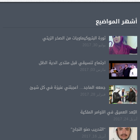
أشهر المواضيع
ثورة البتروكيماويات من الصخر الزيتي
يوليو 30, 2017
اجتماع تنسيقي قبل منتدى اندية الظل
مارس 03, 2017
جمعه الماجد… أعجبتني عنيزة في كل شيئ
فبراير 28, 2017
البُعد العميق في الأوامر الملكية
أبريل 24, 2017
“التدريب صنو النجاح”
أبريل 16, 2017