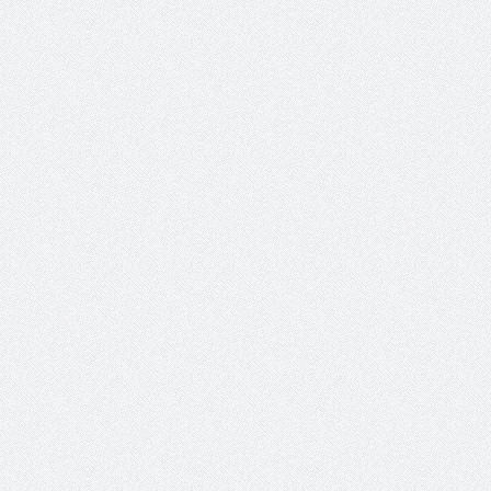
 عبد العزيز.. ملك القلوب
( مشعل بن عبد الله ) … عاشق
نجران
سبة انعقاد ملتقى (الوطن
وزير حقوق الإنسان اليمني يؤكد أن