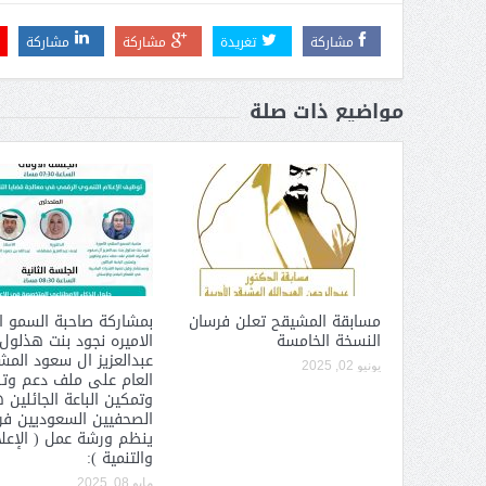
عبدالعزيز ال سعود المشرف العام
على ملف دعم وتطوير وتمكين
مشاركة
تغريدة
مشاركة
مشاركة
الباعة الجائلين هيئة الصحفيين
السعوديين فرع نجران ينظم ورشة
مواضيع ذات صلة
عمل ( الإعلام والتنمية ):
مسابقة المشيقح تعلن فرسان
بمشاركة صاحبة السمو ا
النسخة الخامسة
الاميره نجود بنت هذلول
عبدالعزيز ال سعود الم
يونيو 02, 2025
العام على ملف دعم وت
وتمكين الباعة الجائلين 
الصحفيين السعوديين فرع
ينظم ورشة عمل ( الإعل
والتنمية ):
مايو 08, 2025