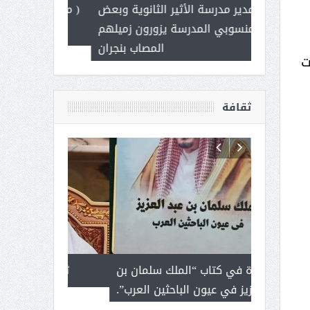
 ) .. ميراث
مدير مدرسة الأثير الثانوية وبعض
( محمد عوضه 
العطاء
منسوبي المدرسة يزورون زميلهم
ب
المصاب بنجران
ت
ثقافة
رجل لايعرف
قراءة في كتاب “الملك سلمان بن
ثمار ا
 التحديات
عبد العزيز في عيون الباحثين العرب”.