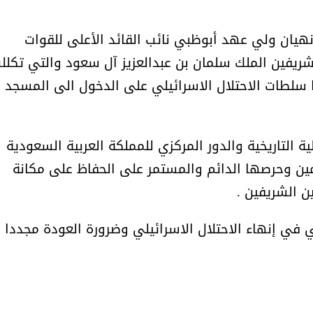
أمل البنيان .. طبيبة فوق العادة .:
الأميرة (نجود بنت هذلول
هيان ولي عهد أبوظبي نائب القائد الأعلى للقوات
لشريفين الملك سلمان بن عبدالعزيز آل سعود والتي تكلل
ا سلطات الاحتلال الاسرائيلي على الدخول الى المسجد
لتاريخية والدور المركزي للمملكة العربية السعودية
ن وحرصها الدائم والمستمر على الحفاظ على مكانة
ن الشريفين .
ي إنهاء الاحتلال الاسرائيلي وضرورة العودة مجددا
مسابقة المشيقح تعلن فرسان
أ.د. فهد المغلوث ) .. 
النسخة الخامسة
المستحيل ويعشق