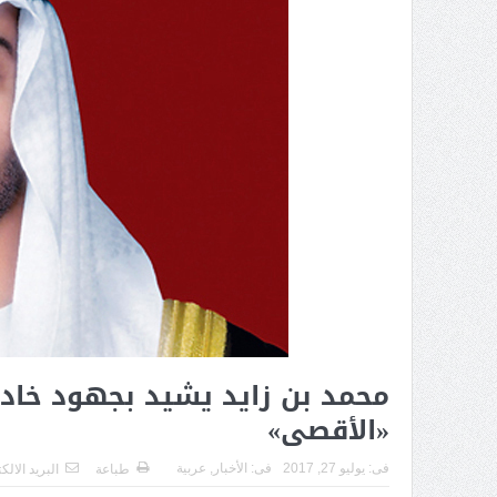
محمد بن زايد يشيد بجهود خادم
«الأقصى»
فى:
يوليو 27, 2017
فى:
الأخبار
,
عربية
طباعة
البريد الالك