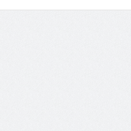
الشيخ صالح بن حسين آل سلامة
المؤشرات الجغرافية ل
يحصل على الدكتوراة في الإدارة من
عمل ينظمها م
أكاديمية(جيت) البريطانية