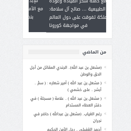
ر على برامج
للإبداع ال
تزامنا مع حملة شكر القيادة وعودة
 هي أساس
مع الأمين الع
الحياة الطبيعية … صالح آل سلامة:
عملنا
بنت عبد 
المملكة تفوقت على دول العالم
الاجت
في مواجهة كورونا
من الماضي
(مشعل بن عبد الله).. الجندي المقاتل من أجل
الحق والوطن
( مشعل بن عبد الله ) أمير شعاره : ( سمْ ..
أبشر .. على خشمي )
( مشعل بن عبد الله ) .. علامة ( مسجلة ) في
دفتر العطاء المستدام
رغم الغياب.. (مشعل بن عبدالله ) حاضر في
نجران