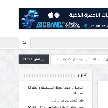
 ويعشق التحديات
جرينتش+2 03:33
مسابقة المشيقح تعلن فرسان النسخة الخامسة
بمشاركة صاحب
تقارير
الدرعية”.. مهد الدولة السعودية وانطلاقة
أمجادها
ماذا تعرف عن جوائز نوبل
كيف حوّلت شجاعة ساوثغيت منتخب إنكلترا