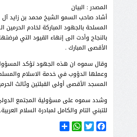
( محمد عوضه البريدي) .. رجل أعمال
المصدر : البيان
بمواصفات إنسانية نادرة
أشاد صاحب السمو الشيخ محمد بن زايد آل ن
المسلحة بالجهود المباركة لخادم الحرمين ا
بالنجاح وأدت الى إنهاء القيود التي فرضته
الأقصى المبارك .
وقال سموه ان هذه الجهود تؤكد المسؤولية ا
وعملها الدؤوب في خدمة الاسلام والمسلمي
المسجد الأقصى أولى القبلتين وثالث الحرمي
وشدد سموه على مسؤولية المجتمع الدولي ف
للتبني التام والكامل لمبادرة السلام العربية.
ر الثقافة في واحة الإبداع
بمشاركة صاحبة السمو الملكي
WhatsApp
Share
Twitter
Facebook
الاميره نجود بنت هذلول بن