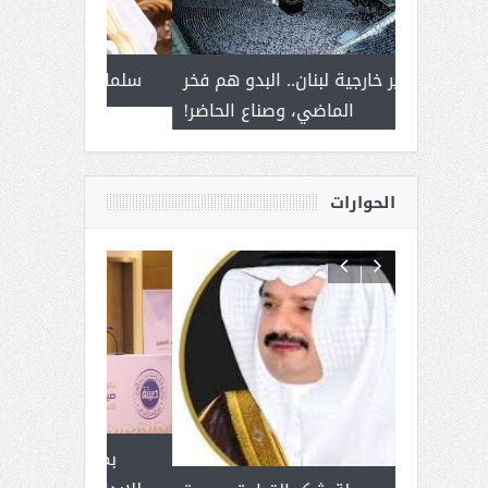
 أمير يحمل
إلى وزير خارجية لبنان.. البدو هم فخر
سلمان بن ع
ذى من عشق
الماضي، وصناع الحاضر!
القيادة
الحوارات
 آل شرمه:
بمناسبة