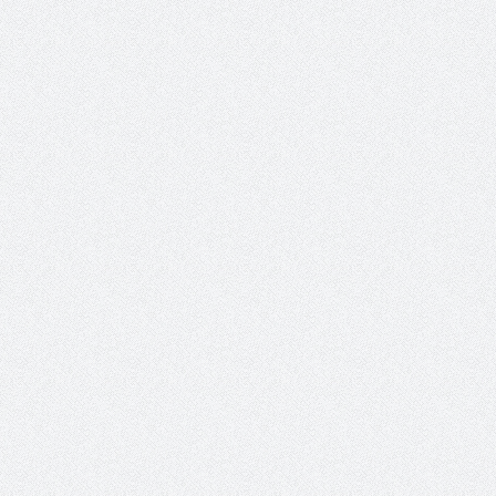
حوار يحمل جينات الوطن مع الأمير
( مشعل بن عبد الله ) ..
مشعل بن عبد الله بن عبد العزيز
جينات الوطن ويتغ
عضو مجلس الشارقة الرياضي
رئيس غرفة نجران محيميد