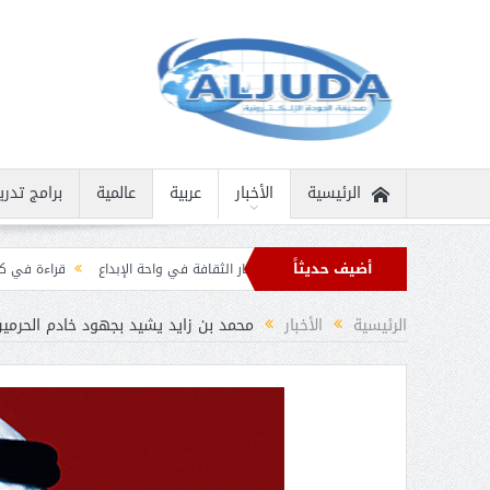
الرئيسية
الأخبار
عربية
عالمية
برامج تدري
أضيف حديثاً
إنسانية نادرة
ثمار الثقافة في واحة الإبداع
قراءة في كتاب “الملك سلمان بن ع
يان برقيات تهنئة من قادة الدول الإسلامية بمناسبة عيد الفطر
الرئيسية
الأخبار
محمد بن زايد يشيد بجهود خادم الحرمي