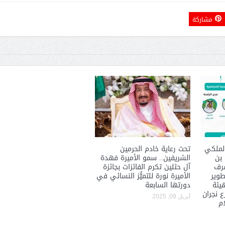
مشاركة
لملكي
تحت رعاية خادم الحرمين
 بن
الشريفين.. سمو الأميرة فهدة
شرف
آل حثلين تكرم الفائزات بجائزة
طوير
الأميرة نورة للتميُّز النسائي في
هيئة
دورتها السابعة
 نجران
أبريل 09, 2025
ام