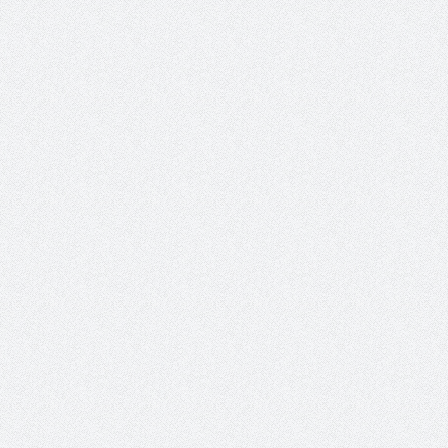
والمدير السابق للأكاديمية الأولمبية
الانتخابات لن تؤث
في الامارات د . عبد الملك جاني :
المجلس والشفافية
منتدى ( اكتشاف المواهب
الاجتماعية ) فرصة للتوأمة بين
الرياضة والعمل الاجتماعي