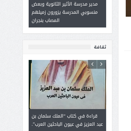
 ) .. ميراث
مدير مدرسة الأثير الثانوية وبعض
( محمد عوضه 
العطاء
منسوبي المدرسة يزورون زميلهم
ب
المصاب بنجران
ثقافة
رجل لايعرف
قراءة في كتاب “الملك سلمان بن
ثمار ا
 التحديات
عبد العزيز في عيون الباحثين العرب”.