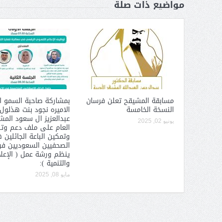
مواضيع ذات صلة
مسابقة المشيقح تعلن فرسان
بمشاركة صاحبة السمو ا
النسخة الخامسة
الاميره نجود بنت هذلول
عبدالعزيز ال سعود الم
يونيو 02, 2025
العام على ملف دعم وت
وتمكين الباعة الجائلين 
الصحفيين السعوديين فرع
ينظم ورشة عمل ( الإعل
والتنمية ):
مايو 08, 2025