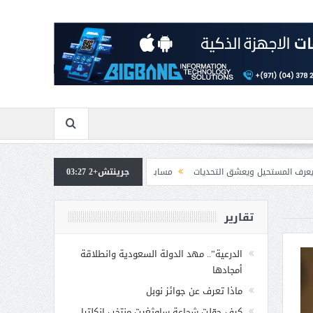
يعشق التحديات
جرينتش+2 03:27
مسابقة المشيقح تعلن فرسان النسخة الخامسة
بمشاركة صاحبة 
تقارير
الدرعية”.. مهد الدولة السعودية وانطلاقة
أمجادها
ماذا تعرف عن جوائز نوبل
كيف حوّلت شجاعة ساوثغيت منتخب إنكلترا