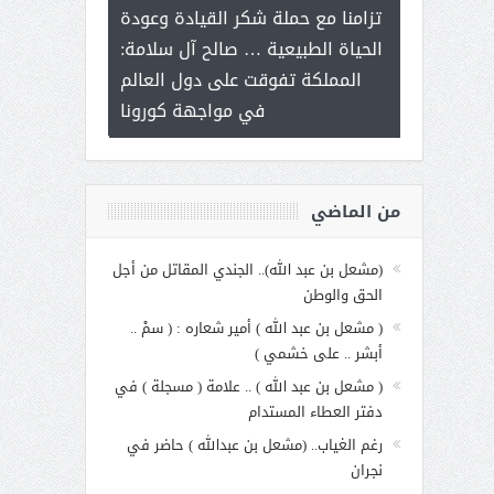
ر على برامج
للإبداع ال
تزامنا مع حملة شكر القيادة وعودة
 هي أساس
مع الأمين الع
الحياة الطبيعية … صالح آل سلامة:
عملنا
بنت عبد 
المملكة تفوقت على دول العالم
الاجت
في مواجهة كورونا
من الماضي
(مشعل بن عبد الله).. الجندي المقاتل من أجل
الحق والوطن
( مشعل بن عبد الله ) أمير شعاره : ( سمْ ..
أبشر .. على خشمي )
( مشعل بن عبد الله ) .. علامة ( مسجلة ) في
دفتر العطاء المستدام
رغم الغياب.. (مشعل بن عبدالله ) حاضر في
نجران