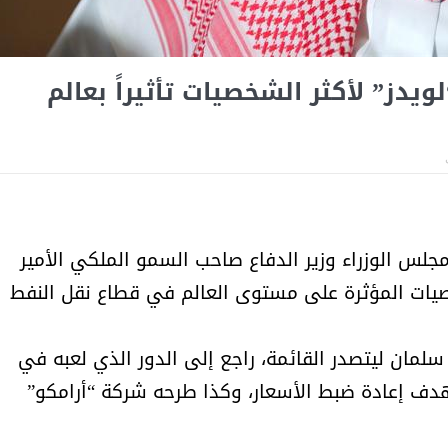
أمل البنيان .. طبيبة فوق العادة .:
الأميرة (نجود بنت هذلول
يدز” لأكثر الشخصيات تأثيراً بعالم
جلس الوزراء وزير الدفاع صاحب السمو الملكي الأمير
خصيات المؤثرة على مستوى العالم في قطاع نقل النفط
 سلمان ليتصدر القائمة، راجع إلى الدور الذي لعبه في
بهدف إعادة ضبط الأسعار، وكذا طرحه شركة “أرامكو”
مسابقة المشيقح تعلن فرسان
أ.د. فهد المغلوث ) .. 
النسخة الخامسة
المستحيل ويعشق