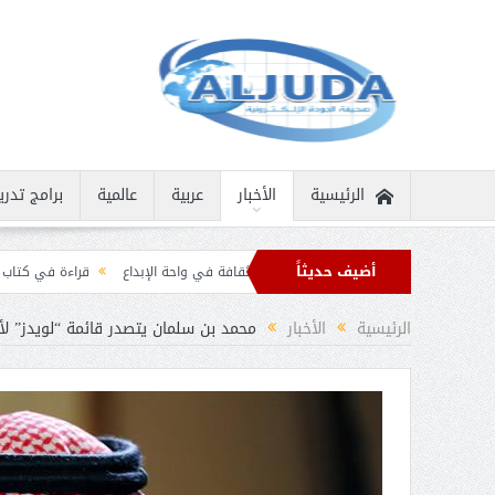
الرئيسية
الأخبار
عربية
عالمية
برامج تدري
أضيف حديثاً
سانية نادرة
ثمار الثقافة في واحة الإبداع
قراءة في كتاب “الملك سلمان بن عبد
ن برقيات تهنئة من قادة الدول الإسلامية بمناسبة عيد الفطر
الرئيسية
الأخبار
محمد بن سلمان يتصدر قائمة “لويدز” لأكث