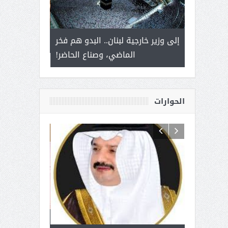
 أمير يحمل
إلى وزير خارجية لبنان.. البدو هم فخر
سلمان بن ع
ذى من عشق
الماضي، وصناع الحاضر!
القيادة
الحوارات
 آل شرمه:
بمناسبة