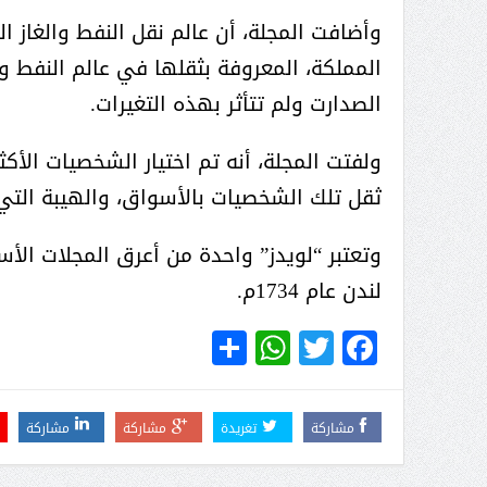
عبدالعزيز ال سعود المشرف العام
وأضافت المجلة، أن عالم نقل النفط والغاز ال
على ملف دعم وتطوير وتمكين
المملكة، المعروفة بثقلها في عالم النفط 
الباعة الجائلين هيئة الصحفيين
السعوديين فرع نجران ينظم ورشة
الصدارت ولم تتأثر بهذه التغيرات.
عمل ( الإعلام والتنمية ):
ولفتت المجلة، أنه تم اختيار الشخصيات الأكث
ثقل تلك الشخصيات بالأسواق، والهيبة الت
وتعتبر “لويدز” واحدة من أعرق المجلات ا
لندن عام 1734م.
WhatsApp
Share
Twitter
Facebook
مشاركة
تغريدة
مشاركة
مشاركة