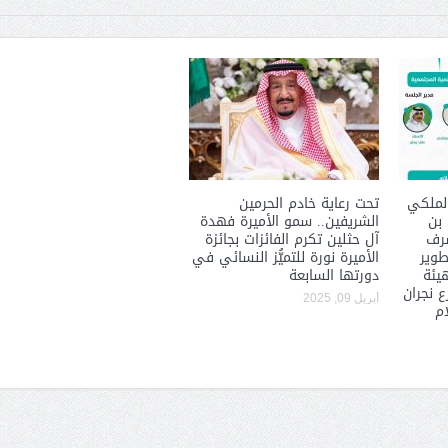
الشيخ صالح بن حسين آل سلامة
المؤشرات الجغرافية ل
يحصل على الدكتوراة في الإدارة من
عمل ينظمها م
لملكي
تحت رعاية خادم الحرمين
 بن
الشريفين.. سمو الأميرة فهدة
أكاديمية(جيت) البريطانية
شرف
آل حثلين تكرم الفائزات بجائزة
طوير
الأميرة نورة للتميُّز النسائي في
هيئة
دورتها السابعة
 نجران
أبريل 09, 2025
ام