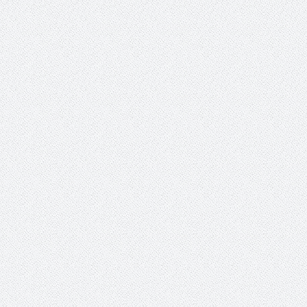
 عبد العزيز.. ملك القلوب
( مشعل بن عبد الله ) … عاشق
نجران
سبة انعقاد ملتقى (الوطن
وزير حقوق الإنسان اليمني يؤكد أن