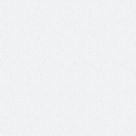
والمدير السابق للأكاديمية الأولمبية
الانتخابات لن تؤث
في الامارات د . عبد الملك جاني :
المجلس والشفافية
منتدى ( اكتشاف المواهب
الاجتماعية ) فرصة للتوأمة بين
الرياضة والعمل الاجتماعي