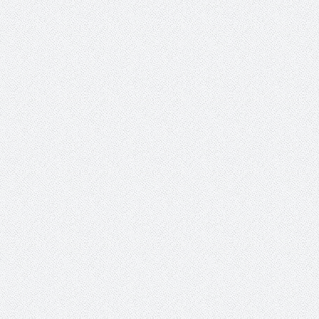
حوار يحمل جينات الوطن مع الأمير
( مشعل بن عبد الله ) ..
مشعل بن عبد الله بن عبد العزيز
جينات الوطن ويتغ
عضو مجلس الشارقة الرياضي
رئيس غرفة نجران محيميد