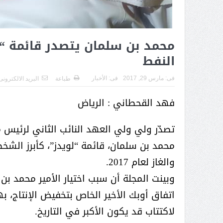
( محمد عوضه البريدي) .. رجل أعمال
بمواصفات إنسانية نادرة
محمد بن سلمان يتصدر قائمة “لو
النفط
فى:
مارس 29, 2017
فى:
الأخبار
طباعة
البريد الالكترونى
فهد القحطاني : الرياض
تصدّر ولي ولي العهد النائب الثاني لرئيس م
محمد بن سلمان، قائمة “لويدز”، كأبرز الش
والغاز لعام 2017.
وبينت المجلة أن سبب اختيار الأمير محمد بن
اتفاق أوبك الأخير الخاص بتخفيض الإنتاج، 
ر الثقافة في واحة الإبداع
بمشاركة صاحبة السمو الملكي
لاكتتاب قد يكون الأكبر في التاريخ.
الاميره نجود بنت هذلول بن