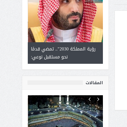
لتمور ورشة
رؤية المملكة 2030".. تمضي قدمًا
الشيخ صا
وسم عنيزة
نحو مستقبل نوعي:
يحصل على الد
أك
المقالات