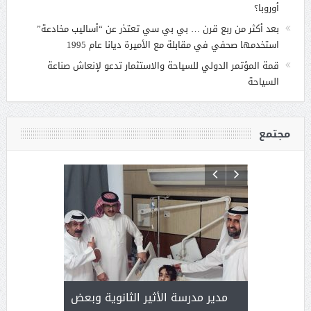
أوروبا؟
بعد أكثر من ربع قرن … بي بي سي تعتذر عن “أساليب مخادعة”
استخدمها صحفي في مقابلة مع الأميرة ديانا عام 1995
قمة المؤتمر الدولي للسياحة والاستثمار تدعو لإنعاش صناعة
السياحة
مجتمع
 ) .. ميراث
مدير مدرسة الأثير الثانوية وبعض
( محمد عوضه