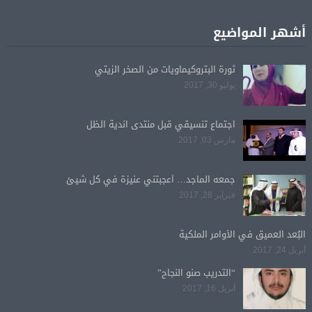
أشهر المواضيع
ثورة البتروكيماويات من الصخر الزيتي
يوليو 30, 2017
اجتماع تنسيقي قبل منتدى اندية الظل
مارس 03, 2017
جمعه الماجد… أعجبتني عنيزة في كل شيئ
فبراير 28, 2017
البُعد العميق في الأوامر الملكية
أبريل 24, 2017
“التدريب صنو النجاح”
أبريل 16, 2017