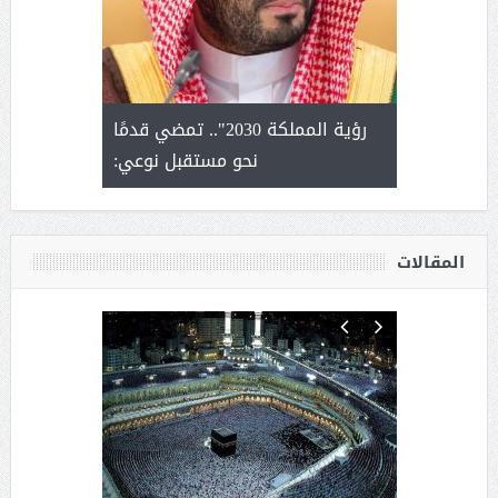
لتمور ورشة
رؤية المملكة 2030".. تمضي قدمًا
الشيخ ص
وسم عنيزة
نحو مستقبل نوعي:
يحصل على ال
أ
المقالات