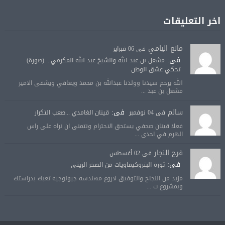
اخر التعليقات
مانع اليامي
فى 06 فبراير
فى:
مشعل بن عبد الله والشيخ عبد الله المكرمي... (صورة)
تحكي عشق الوطن
الله يرحم سيدنا وولدنا عبدالله بن محمد ويعافي ويشفى الامير
مشعل بن عبد ...
سالم
فى:
فى 04 نوفمبر
قينان الغامدي ...صعب التكرار
فعلا قينان صحفي يستحق الاحترام ونتمنى ان نراه على راس
الهرم في احدى ...
فرح النجار
فى 02 أغسطس
فى:
ثورة البتروكيماويات من الصخر الزيتي
مزيد من النجاح والتوفيق لاروع مهندسه جيولوجيه تعبك بدراستك
وبمشروع ت ...