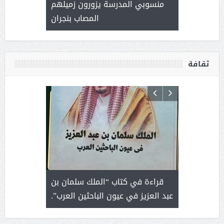
العطاء
منسوبي المدرسة يزورون زميلهم
المصاب بنجران
ثقافة
 رجل لايعرف
قراءة في كتاب “الملك سلمان بن
ثمار 
 التحديات
عبد العزيز في عيون الباحثين العرب”.