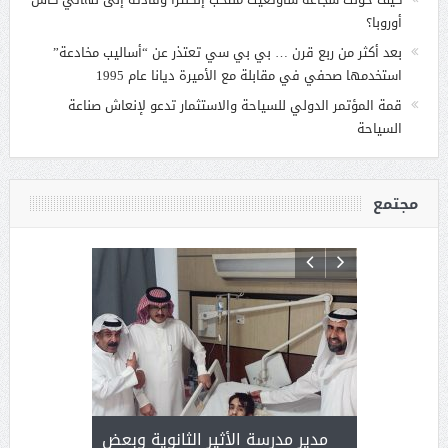
أوروبا؟
بعد أكثر من ربع قرن … بي بي سي تعتذر عن “أساليب مخادعة”
استخدمها صحفي في مقابلة مع الأميرة ديانا عام 1995
قمة المؤتمر الدولي للسياحة والاستثمار تدعو لإنعاش صناعة
السياحة
مجتمع
 ) .. ميراث
مدير مدرسة الأثير الثانوية وبعض
( محمد عوضه