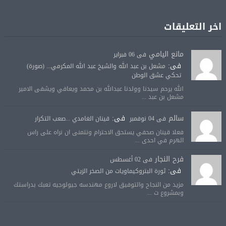
اخر التعليقات
مانع اليامي
فى 06 فبراير
فى:
مشعل بن عبد الله والشيخ عبد الله المكرمي... (صورة)
تحكي عشق الوطن
الله يرحم سيدنا وولدنا عبدالله بن محمد ويعافي ويشفى الامير
مشعل بن عبد ...
سالم
فى:
فى 04 نوفمبر
قينان الغامدي ...صعب التكرار
فعلا قينان صحفي يستحق الاحترام ونتمنى ان نراه على راس
الهرم في احدى ...
فرح النجار
فى 02 أغسطس
فى:
ثورة البتروكيماويات من الصخر الزيتي
مزيد من النجاح والتوفيق لاروع مهندسه جيولوجيه تعبك بدراستك
وبمشروع ت ...