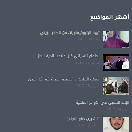
أشهر المواضيع
ثورة البتروكيماويات من الصخر الزيتي
يوليو 30, 2017
اجتماع تنسيقي قبل منتدى اندية الظل
مارس 03, 2017
جمعه الماجد… أعجبتني عنيزة في كل شيئ
فبراير 28, 2017
البُعد العميق في الأوامر الملكية
أبريل 24, 2017
“التدريب صنو النجاح”
أبريل 16, 2017