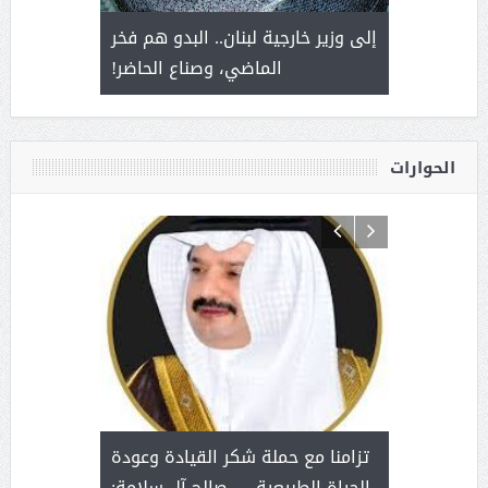
. أمير يحمل
إلى وزير خارجية لبنان.. البدو هم فخر
سلمان بن 
ذى من عشق
الماضي، وصناع الحاضر!
القيادة
الحوارات
د آل شرمه:
بمناسب
ثر على برامج
للإبداع ا
تزامنا مع حملة شكر القيادة وعودة
ة هي أساس
مع الأمين ال
الحياة الطبيعية … صالح آل سلامة: