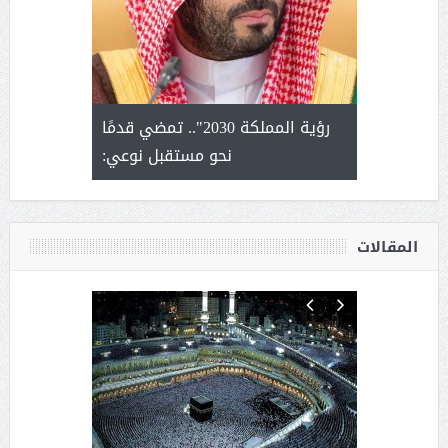
لتمور ورشة
رؤية المملكة 2030".. تمضي قدمًا
الشيخ ص
وسم عنيزة
نحو مستقبل نوعي:
يحصل على ال
أ
المقالات