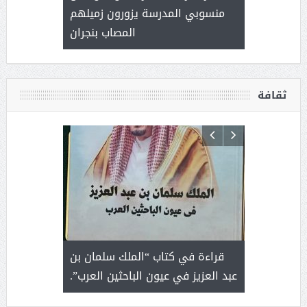
العطاء
منسوبي المدرسة يزورون زميلهم
المصاب بنجران
ثقافة
 رجل لايعرف
قراءة في كتاب “الملك سلمان بن
ثمار 
 التحديات
عبد العزيز في عيون الباحثين العرب”.