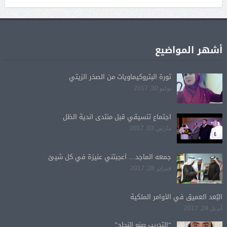
أشهر المواضيع
ثورة البتروكيماويات من الصخر الزيتي
يوليو 30, 2017
اجتماع تنسيقي قبل منتدى اندية الظل
مارس 03, 2017
جمعه الماجد… أعجبتني عنيزة في كل شيئ
فبراير 28, 2017
البُعد العميق في الأوامر الملكية
أبريل 24, 2017
“التدريب صنو النجاح”