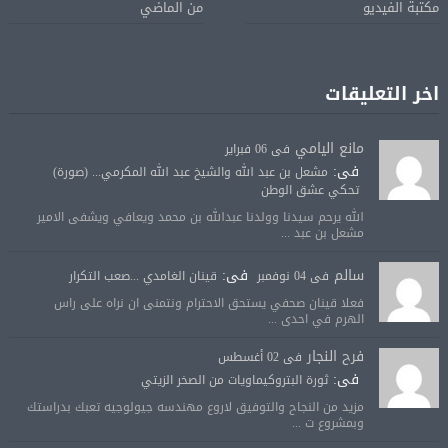
مكتبة الفيديو
من الماضي
اخر التعليقات
مانع اليامي
فى 06 فبراير
فى:
مشعل بن عبد الله والشيخ عبد الله المكرمي... (صورة)
تحكي عشق الوطن
الله يرحم سيدنا وولدنا عبدالله بن محمد ويعافي ويشفى الامير
مشعل بن عبد ...
سالم
فى:
فى 04 نوفمبر
قينان الغامدي ...صعب التكرار
فعلا قينان صحفي يستحق الاحترام ونتمنى ان نراه على راس
الهرم في احدى ...
فرح النجار
فى 02 أغسطس
فى:
ثورة البتروكيماويات من الصخر الزيتي
مزيد من النجاح والتوفيق لاروع مهندسه جيولوجيه تعبك بدراستك
وبمشروع ت ...