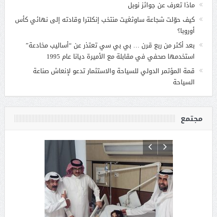
ماذا تعرف عن جوائز نوبل
كيف حوّلت شجاعة ساوثغيت منتخب إنكلترا وقادته إلى نهائي كأس
أوروبا؟
بعد أكثر من ربع قرن … بي بي سي تعتذر عن “أساليب مخادعة”
استخدمها صحفي في مقابلة مع الأميرة ديانا عام 1995
قمة المؤتمر الدولي للسياحة والاستثمار تدعو لإنعاش صناعة
السياحة
مجتمع