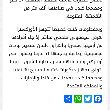
ومصمما كنديا في صناعتها ألف متر من
الأقمشة المتنوعة.
وبمقطوعات كتبت خصيصا تتجهز الأوركسترا
لعرض سيمفوني ملحمي مباشر إذ جاء أفرادها
من أرمينيا وسوريا والعراق ولبنان لتقديم لوحات
موسيقية إبداعية يترجمها 51 عازفا يحملون في
أوتارهم وايقاعاتهم سحر حضارة الشرق .. فيما
يتولى تجهيز ديكورات خشبة المسرح 30 تقنيا
ومصمما كنديا بمعدات من كندا والإمارات
والمملكة المتحدة.
WhatsApp
Share
Twitter
Facebook