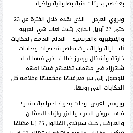
بعضهم بحركات فنية بهلوانية رياضية.
ويروي العرض – الذي يقدم خلال الفترة من 23
حتى 27 أبريل الجاري بثلاث لغات هي العربية
والإنجليزية والفرنسية – العالم الغامض لحكايات
ألف ليلة وليلة حيث تظهر شخصيات وطاقات
خارقة وأشكال ورموز خيالية يخرج فيها أبناء
شهرزاد في مهمات تكلفهم فيها أمهم
للوصول إلى سر معرفتها وحكمتها وخلاصة كل
الحكايات التي روتها.
ويرسم العرض لوحات بصرية احترافية تشترك
فيها عروض الضوء والليزر وأزياء الممثلين
والعارضين حيث سيرتدي الفنانون 75 زيا مختلفا
تعكس حضارات عالمية مختلفة استهلك 27 خبيرا