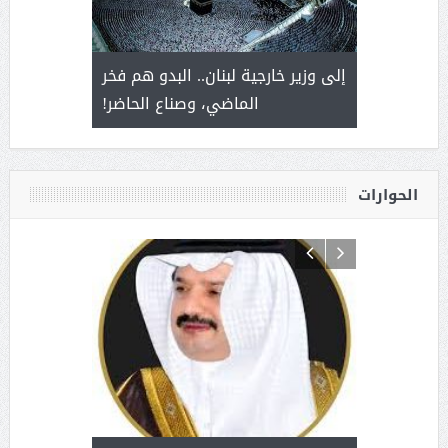
. أمير يحمل
إلى وزير خارجية لبنان.. البدو هم فخر
سلمان بن 
ذى من عشق
الماضي، وصناع الحاضر!
القيادة
الحوارات
د آل شرمه:
بمناسب