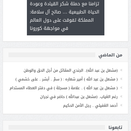
ثر على برامج
للإبداع ا
تزامنا مع حملة شكر القيادة وعودة
ة هي أساس
مع الأمين ال
الحياة الطبيعية … صالح آل سلامة:
عملنا
بنت عبد
المملكة تفوقت على دول العالم
الاج
في مواجهة كورونا
من الماضي
(مشعل بن عبد الله).. الجندي المقاتل من أجل الحق والوطن
( مشعل بن عبد الله ) أمير شعاره : ( سمْ .. أبشر .. على خشمي )
( مشعل بن عبد الله ) .. علامة ( مسجلة ) في دفتر العطاء المستدام
رغم الغياب.. (مشعل بن عبدالله ) حاضر في نجران
أحمد الغفيلي .. رجل الأمن الحكيم
تابعونا