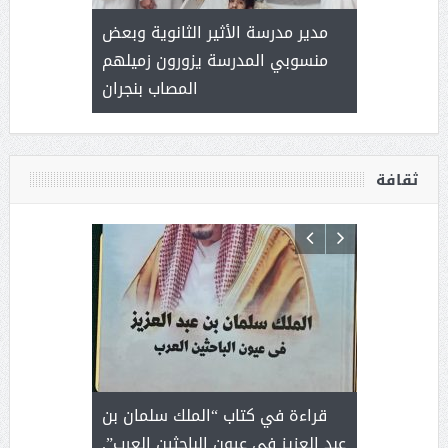
 ) .. ميراث
مدير مدرسة الأثير الثانوية وبعض
( محمد عوضه
العطاء
منسوبي المدرسة يزورون زميلهم
المصاب بنجران
ثقافة
 رجل لايعرف
قراءة في كتاب “الملك سلمان بن
ثمار 
 التحديات
عبد العزيز في عيون الباحثين العرب”.