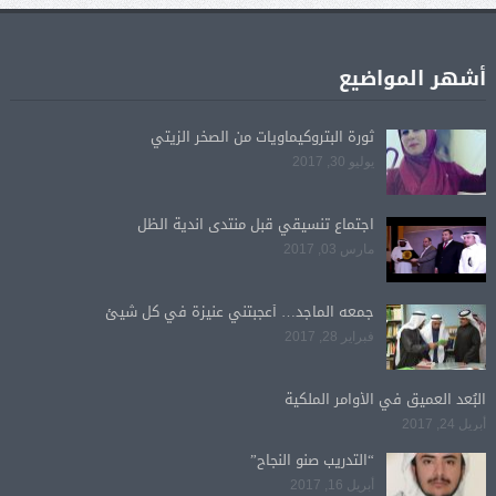
أشهر المواضيع
ثورة البتروكيماويات من الصخر الزيتي
يوليو 30, 2017
اجتماع تنسيقي قبل منتدى اندية الظل
مارس 03, 2017
جمعه الماجد… أعجبتني عنيزة في كل شيئ
فبراير 28, 2017
البُعد العميق في الأوامر الملكية
أبريل 24, 2017
“التدريب صنو النجاح”
أبريل 16, 2017