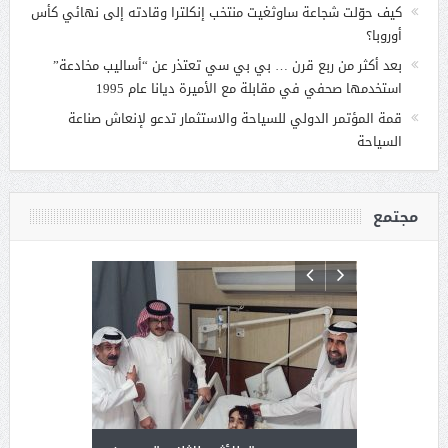
كيف حوّلت شجاعة ساوثغيت منتخب إنكلترا وقادته إلى نهائي كأس
أوروبا؟
بعد أكثر من ربع قرن … بي بي سي تعتذر عن “أساليب مخادعة”
استخدمها صحفي في مقابلة مع الأميرة ديانا عام 1995
قمة المؤتمر الدولي للسياحة والاستثمار تدعو لإنعاش صناعة
السياحة
مجتمع