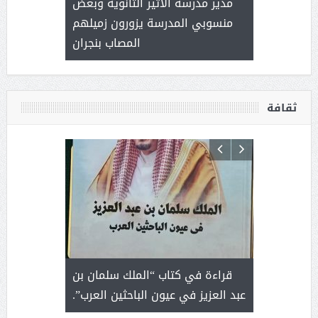
 ) .. ميراث
مدير مدرسة الأثير الثانوية وبعض
( محمد عوضه
العطاء
منسوبي المدرسة يزورون زميلهم
المصاب بنجران
ثقافة
 رجل لايعرف
قراءة في كتاب “الملك سلمان بن
ثمار 
 التحديات
عبد العزيز في عيون الباحثين العرب”.