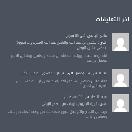
اخر التعليقات
مانع اليامي
فى 06 فبراير
فى:
مشعل بن عبد الله والشيخ عبد الله المكرمي... (صورة)
تحكي عشق الوطن
الله يرحم سيدنا وولدنا عبدالله بن محمد ويعافي ويشفى الامير
مشعل بن عبد ...
سالم
فى:
فى 04 نوفمبر
قينان الغامدي ...صعب التكرار
فعلا قينان صحفي يستحق الاحترام ونتمنى ان نراه على راس
الهرم في احدى ...
فرح النجار
فى 02 أغسطس
فى:
ثورة البتروكيماويات من الصخر الزيتي
مزيد من النجاح والتوفيق لاروع مهندسه جيولوجيه تعبك بدراستك
وبمشروع ت ...