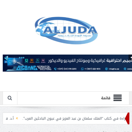
قائمة
ي كتاب “الملك سلمان بن عبد العزيز في عيون الباحثين العرب”.
أ.د. فهد المغلوث )
طر