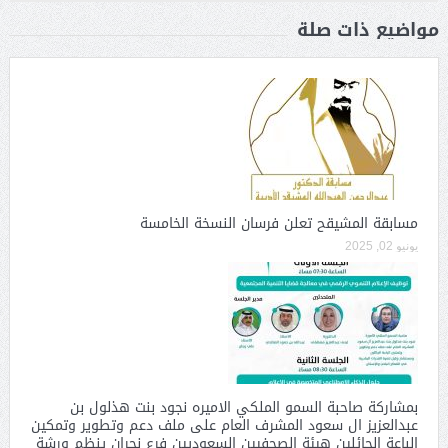
مواضيع ذات صلة
مسابقة المشيقح تعلن فرسان النسخة الخامسة
يونيو 02, 2025
بمشاركة صاحبة السمو الملكي الاميره نجود بنت هذلول بن
عبدالعزيز ال سعود المشرف العام على ملف دعم وتطوير وتمكين
الباعة الجائلين هيئة الصحفيين السعوديين فرع نجران ينظم ورشة