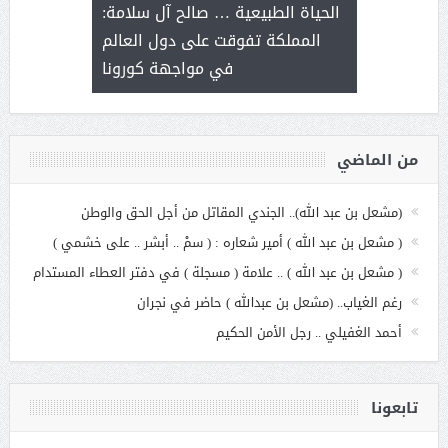
ة هي أساس
مع الأمين ال
الحياة الطبيعية … صالح آل سلامة:
عملنا
بنت عبد
المملكة تفوقت على دول العالم
الاج
في مواجهة كورونا
من الماضي
(مشعل بن عبد الله).. الجندي المقاتل من أجل الحق والوطن
( مشعل بن عبد الله ) أمير شعاره : ( سمْ .. أبشر .. على خشمي )
( مشعل بن عبد الله ) .. علامة ( مسجلة ) في دفتر العطاء المستدام
رغم الغياب.. (مشعل بن عبدالله ) حاضر في نجران
أحمد الغفيلي .. رجل الأمن الحكيم
تابعونا