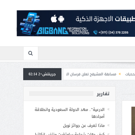
 المشيقح تعلن فرسان النسخة الخامسة
جرينتش+2 02:14
بمشاركة صاحبة السمو الملكي الاميره نجود
تقارير
الدرعية”.. مهد الدولة السعودية وانطلاقة
أمجادها
ماذا تعرف عن جوائز نوبل
كيف حوّلت شجاعة ساوثغيت منتخب إنكلترا