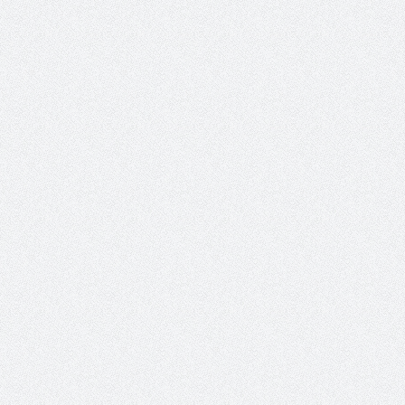
حوار يحمل جينات الوطن مع الأمير
( مشعل بن عبد الله ) ..
مشعل بن عبد الله بن عبد العزيز
جينات الوطن ويتغ
عضو مجلس الشارقة الرياضي
رئيس غرفة نجران محيميد