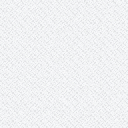
والمدير السابق للأكاديمية الأولمبية
الانتخابات لن تؤث
في الامارات د . عبد الملك جاني :
المجلس والشفافية
منتدى ( اكتشاف المواهب
الاجتماعية ) فرصة للتوأمة بين
الرياضة والعمل الاجتماعي