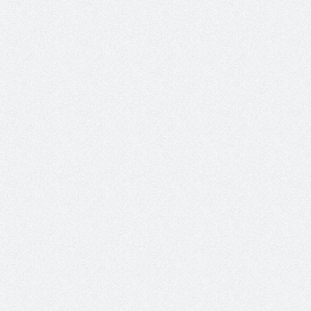
الشيخ صالح بن حسين آل سلامة
المؤشرات الجغرافية ل
يحصل على الدكتوراة في الإدارة من
عمل ينظمها م
أكاديمية(جيت) البريطانية