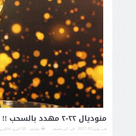
منوديال ٢٠٢٢ مهدد بالسحب !!
فى:
يونيو 05, 2017
فى:
غير مصنف
طباعة
البريد الالكتر