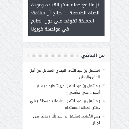
ر على برامج
للإبداع ال
تزامنا مع حملة شكر القيادة وعودة
 هي أساس
مع الأمين الع
الحياة الطبيعية … صالح آل سلامة:
عملنا
بنت عبد 
المملكة تفوقت على دول العالم
الاجت
في مواجهة كورونا
من الماضي
(مشعل بن عبد الله).. الجندي المقاتل من أجل
الحق والوطن
( مشعل بن عبد الله ) أمير شعاره : ( سمْ ..
أبشر .. على خشمي )
( مشعل بن عبد الله ) .. علامة ( مسجلة ) في
دفتر العطاء المستدام
رغم الغياب.. (مشعل بن عبدالله ) حاضر في
نجران