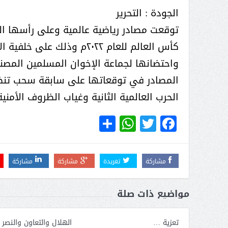
( محمد عوضه البريدي) .. رجل أعمال
الجودة : التحرير
بمواصفات إنسانية نادرة
توقعت مصادر رياضية عالمية وعلى رأسها ال
كأس العالم للعام ٢٠٢٢م وذ
واحتضانها لجماعة الإخوان المسلمين المصن
الحرب العالمية الثانية وغياب الظروف الأمني
WhatsApp
Share
Twitter
Facebook
مشاركة
تغريدة
مشاركة
مشاركة
مواضيع ذات صلة
ر الثقافة في واحة الإبداع
بمشاركة صاحبة السمو الملكي
الاميره نجود بنت هذلول بن
تعزية …
الهلال والتعاون والنصر 