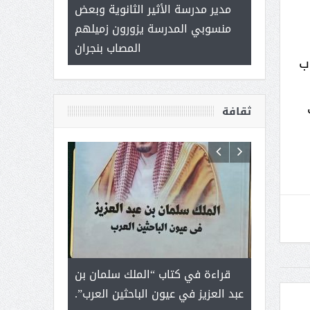
 ) .. ميراث
مدير مدرسة الأثير الثانوية وبعض
( محمد عوضه 
العطاء
منسوبي المدرسة يزورون زميلهم
ب
المصاب بنجران
اب
م بسبب
ثقافة
رجل لايعرف
قراءة في كتاب “الملك سلمان بن
ثمار ا
 التحديات
عبد العزيز في عيون الباحثين العرب”.