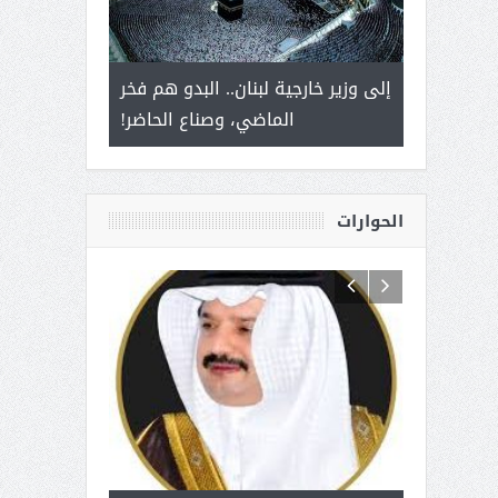
 أمير يحمل
إلى وزير خارجية لبنان.. البدو هم فخر
سلمان بن ع
ذى من عشق
الماضي، وصناع الحاضر!
القيادة
الحوارات
 آل شرمه:
بمناسبة