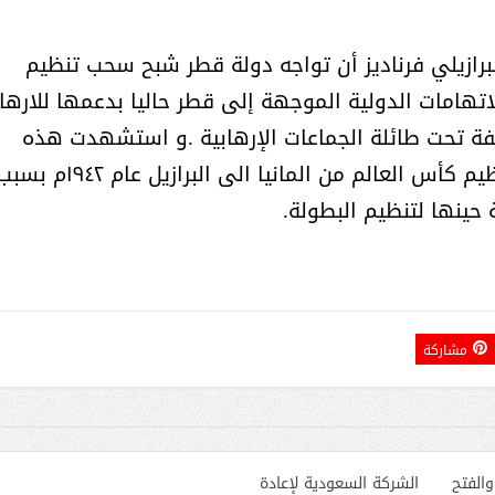
أمل البنيان .. طبيبة فوق العادة .:
الأميرة (نجود بنت هذلول
برازيلي فرناديز أن تواجه دولة قطر شبح سحب تنظيم
لك على خلفية الاتهامات الدولية الموجهة إلى قطر حاليا بدعمها للاره
فة تحت طائلة الجماعات الإرهابية .و استشهدت هذه
المصادر في توقعاتها على سابقة سحب تنظيم كأس العالم من المانيا الى البرازيل عام ١٩٤٢
ة حينها لتنظيم البطولة.
مشاركة
مسابقة المشيقح تعلن فرسان
أ.د. فهد المغلوث ) .. 
النسخة الخامسة
المستحيل ويعشق
والفتح
الشركة السعودية لإعادة