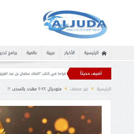
الرئيسية
الأخبار
عربية
عالمية
برامج تدري
أضيف حديثاً
افة في واحة الإبداع
قراءة في كتاب “الملك سلمان بن عبد العزيز في عيون الباحثين 
لدول الإسلامية بمناسبة عيد الفطر
الرئيسية
غير مصنف
منوديال ٢٠٢٢ مهدد بالسحب !!