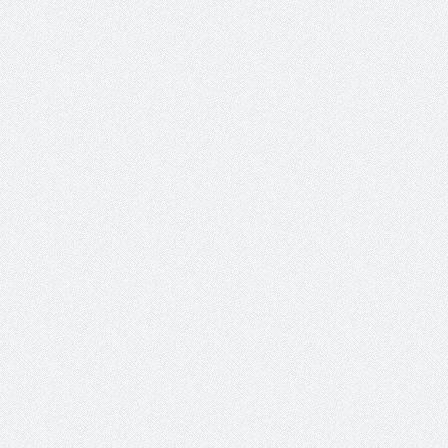
 عبد العزيز.. ملك القلوب
( مشعل بن عبد الله ) … عاشق
نجران
سبة انعقاد ملتقى (الوطن
وزير حقوق الإنسان اليمني يؤكد أن