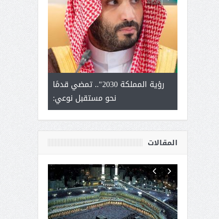
لتمور ورشة
رؤية المملكة 2030".. تمضي قدمًا
الشيخ صا
وسم عنيزة
نحو مستقبل نوعي:
يحصل على الد
أك
المقالات