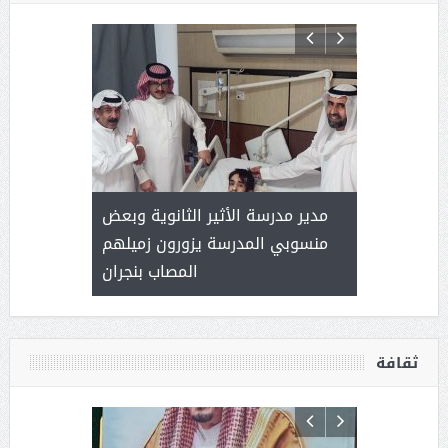
 ) .. ميراث
مدير مدرسة الأثير الثانوية وبعض
( محمد عوضه
العطاء
منسوبي المدرسة يزورون زميلهم
المصاب بنجران
ثقافة