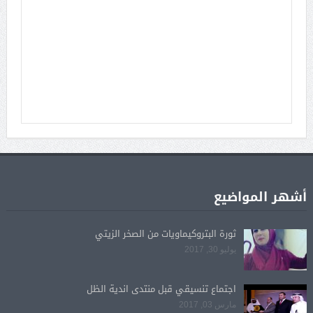
أشهر المواضيع
ثورة البتروكيماويات من الصخر الزيتي
يوليو 30, 2017
اجتماع تنسيقي قبل منتدى اندية الظل
مارس 03, 2017