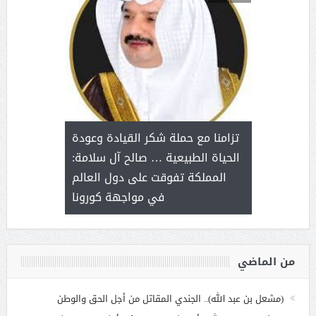
د آل شرمه:
بمناسب
ثر على برامج
للإبداع ا
تزامنا مع حملة شكر القيادة وعودة
ة هي أساس
مع الأمين ال
الحياة الطبيعية … صالح آل سلامة:
عملنا
بنت عبد
المملكة تفوقت على دول العالم
الاج
في مواجهة كورونا
من الماضي
(مشعل بن عبد الله).. الجندي المقاتل من أجل الحق والوطن