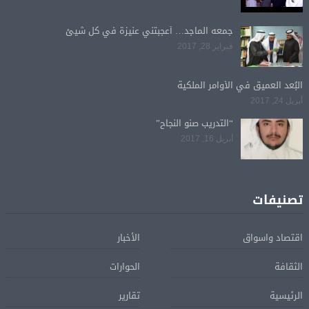
جمعه الماجد… أعجبتني عنيزة في كل شيئ
فبراير 28, 2017
البُعد العميق في الأوامر الملكية
أبريل 24, 2017
“التدريب صنو النجاح”
أبريل 16, 2017
تصنيفات
اقتصاد واسواق
الأخبار
الثقافة
الحوارات
الرئيسية
تقارير