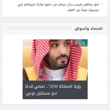
منع جماهير باريس سان جرمان من حضور مباراة فريقهم في
مرسيليا خوفاً من العنف
اقتصاد وأسواق
لتمور ورشة
رؤية المملكة 2030".. تمضي قدمًا
الشيخ ص
وسم عنيزة
نحو مستقبل نوعي:
يحصل على ال
أ