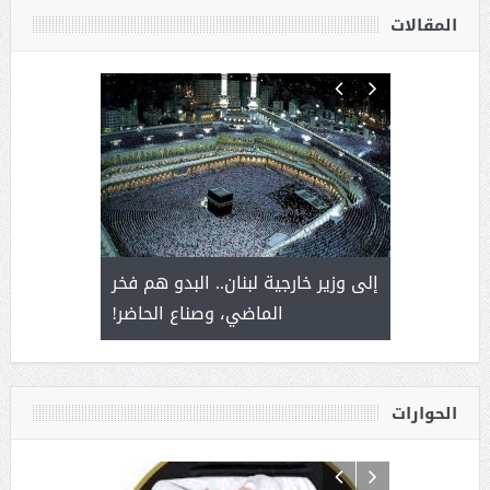
المقالات
. أمير يحمل
إلى وزير خارجية لبنان.. البدو هم فخر
سلمان بن 
ذى من عشق
الماضي، وصناع الحاضر!
القيادة
الحوارات