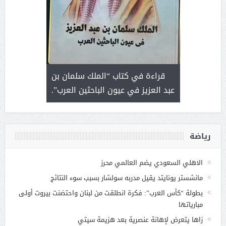
 رجل لايعرف
قراءة في كتاب “الملك سلمان بن
ثمار 
 التحديات
عبد العزيز في عيون الباحثين العرب”.
رياضة
الاهلي السعودي يضم العالمي محرز
مانشستر يونايتد يقيل مدربه سولشار بسبب سوء النتائج
بطولة “كأس العرب”: فكرة انطلقت من لبنان واحتضنت بيروت أولى
مبارياتها
زاها يتعرض لإهانة عنصرية بعد هزيمة سيتي