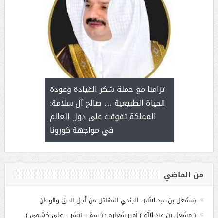
د آل شرمه:
بمناسب
ثر على برامج
للإبداع ا
تزامنا مع حملة شكر القيادة وعودة
ة هي أساس
مع الأمين ال
الحياة الطبيعية … صالح آل سلامة:
عملنا
بنت عبد
المملكة تفوقت على دول العالم
الاج
في مواجهة كورونا
من الماضي
(مشعل بن عبد الله).. الجندي المقاتل من أجل الحق والوطن
( مشعل بن عبد الله ) أمير شعاره : ( سمْ .. أبشر .. على خشمي )