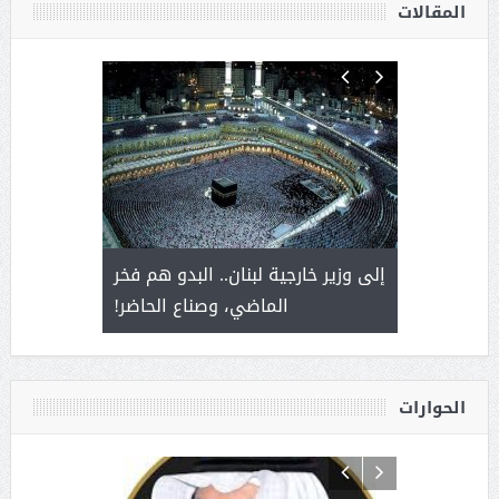
المقالات
. أمير يحمل
إلى وزير خارجية لبنان.. البدو هم فخر
سلمان بن 
ذى من عشق
الماضي، وصناع الحاضر!
القيادة
الحوارات