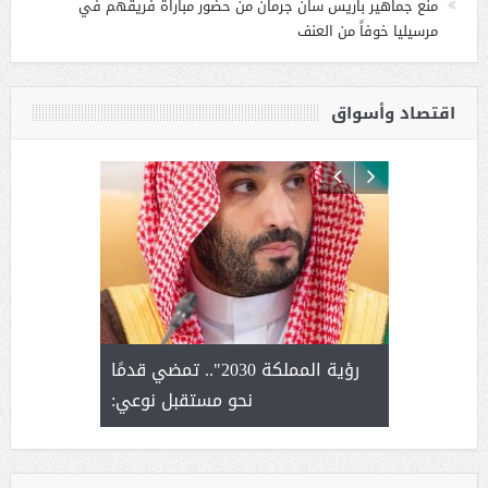
منع جماهير باريس سان جرمان من حضور مباراة فريقهم في
مرسيليا خوفاً من العنف
اقتصاد وأسواق
لتمور ورشة
رؤية المملكة 2030".. تمضي قدمًا
الشيخ ص
وسم عنيزة
نحو مستقبل نوعي:
يحصل على ال
أ