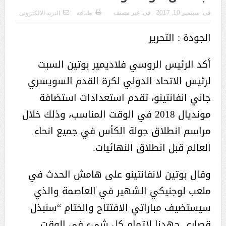
فى:
سبتمبر 10, 2017
فى:
غير مصنف
طباعة
البريد الالكترونى
الجودة : التحرير
أكد الرئيس الروسي فلاديمير بوتين السبت
لرئيس الاتحاد الدولي لكرة القدم السويسري
جاني انفانتينو، تقدم استعدادات استضافة
مونديال 2018 في الوقت المناسب، وذلك خلال
مراسم انطلاق جولة الكأس في جميع انحاء
العالم قبل انطلاق النهائيات.
وقال بوتين لانفانتينو على هامش الحدث في
ملعب لوجنيكي الشهير في العاصمة والذي
سيستضيف مباراتي الافتتاح والختام “سنبذل
قصارى جهدنا لاتمام كل شيء في الوقت