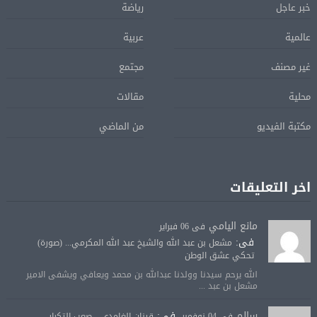
خبر عاجل
رياضة
عالمية
عربية
غير مصنف
مجتمع
محلية
مقالات
مكتبة الفيديو
من الماضي
اخر التعليقات
مانع اليامي
فى 06 فبراير
فى:
مشعل بن عبد الله والشيخ عبد الله المكرمي... (صورة)
تحكي عشق الوطن
الله يرحم سيدنا وولدنا عبدالله بن محمد ويعافي ويشفى الامير
مشعل بن عبد ...
سالم
فى:
فى 04 نوفمبر
قينان الغامدي ...صعب التكرار