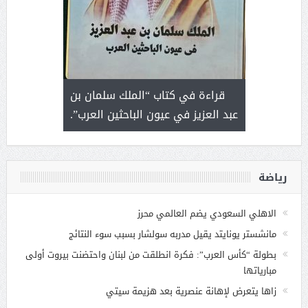
 رجل لايعرف
قراءة في كتاب “الملك سلمان بن
ثمار 
 التحديات
عبد العزيز في عيون الباحثين العرب”.
رياضة
الاهلي السعودي يضم العالمي محرز
مانشستر يونايتد يقيل مدربه سولشار بسبب سوء النتائج
بطولة “كأس العرب”: فكرة انطلقت من لبنان واحتضنت بيروت أولى
مبارياتها
زاها يتعرض لإهانة عنصرية بعد هزيمة سيتي