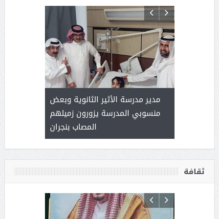
 ) .. ميراث
مدير مدرسة الأثير الثانوية وبعض
( محمد عوضه
العطاء
منسوبي المدرسة يزورون زميلهم
المصاب بنجران
ثقافة