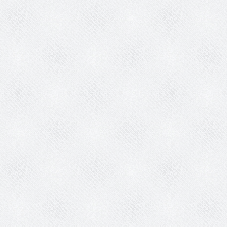
حوار يحمل جينات الوطن مع الأمير
( مشعل بن عبد الله ) ..
مشعل بن عبد الله بن عبد العزيز
جينات الوطن ويتغ
عضو مجلس الشارقة الرياضي
رئيس غرفة نجران محيميد