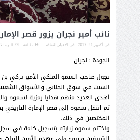
( محمد عوضه البريدي) .. رجل أعمال
بمواصفات إنسانية نادرة
نائب أمير نجران يزور قصر الإما
فى:
أكتوبر 21, 2017
فى:
الأخبار
,
الثقافة
طباعة
البريد ال
الجودة : نجران
تجول صاحب السمو الملكي الأمير تركي بن هذ
السبت في سوق الجنابي والأسواق الشعبية ا
أهدى العديد منهم هدايا رمزية لسموه والت
ثم انتقل سموه إلى قصر الإمارة التاريخي 
المختصين في ذلك.
ر الثقافة في واحة الإبداع
بمشاركة صاحبة السمو الملكي
واختتم سموه زيارته بتسجيل كلمة في سجل ا
الاميره نجود بنت هذلول بن
الشريفين وسمو ولي عهده الأمين للتراث و