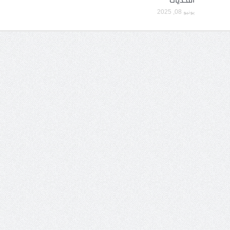
التحديات
يونيو 08, 2025
الشيخ صالح بن حسين آل سلامة
المؤشرات الجغرافية ل
يحصل على الدكتوراة في الإدارة من
عمل ينظمها م
أكاديمية(جيت) البريطانية