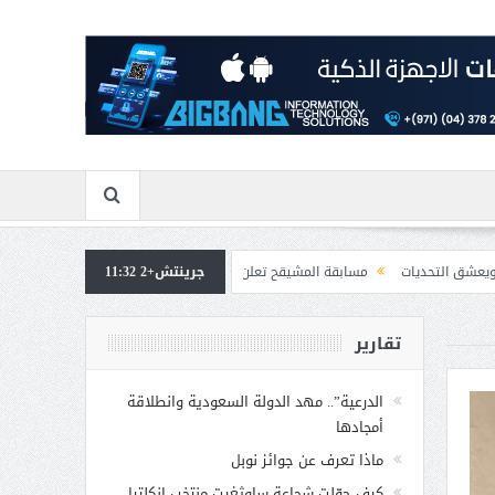
مسابقة المشيقح تعلن فرسان النسخة الخامسة
جرينتش+2 11:32
بمشاركة صاحبة السمو الملكي الا
تقارير
الدرعية”.. مهد الدولة السعودية وانطلاقة
أمجادها
ماذا تعرف عن جوائز نوبل
كيف حوّلت شجاعة ساوثغيت منتخب إنكلترا