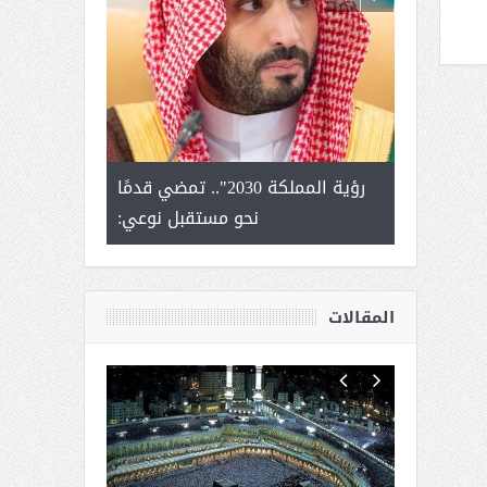
لتمور ورشة
رؤية المملكة 2030".. تمضي قدمًا
الشيخ صا
وسم عنيزة
نحو مستقبل نوعي:
يحصل على الد
أك
المقالات