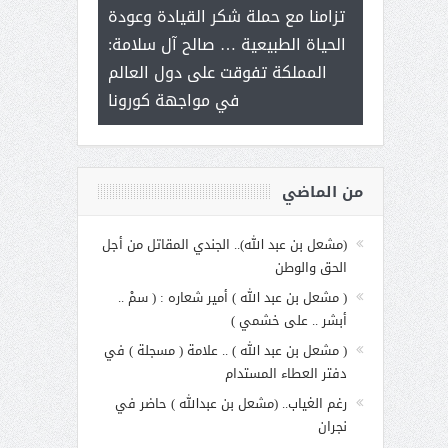
ر على برامج
للإبداع ال
تزامنا مع حملة شكر القيادة وعودة
 هي أساس
مع الأمين الع
الحياة الطبيعية … صالح آل سلامة:
عملنا
بنت عبد 
المملكة تفوقت على دول العالم
الاجت
في مواجهة كورونا
من الماضي
(مشعل بن عبد الله).. الجندي المقاتل من أجل
الحق والوطن
( مشعل بن عبد الله ) أمير شعاره : ( سمْ ..
أبشر .. على خشمي )
( مشعل بن عبد الله ) .. علامة ( مسجلة ) في
دفتر العطاء المستدام
رغم الغياب.. (مشعل بن عبدالله ) حاضر في
نجران