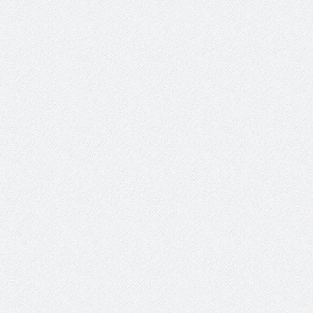
والمدير السابق للأكاديمية الأولمبية
الانتخابات لن تؤث
في الامارات د . عبد الملك جاني :
المجلس والشفافية
منتدى ( اكتشاف المواهب
الاجتماعية ) فرصة للتوأمة بين
الرياضة والعمل الاجتماعي