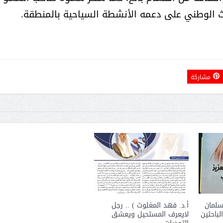
اث الوطني على دعمه الأنشطة السياحية بالمنطقة.
مشاركة
سلمان
أ.د. فهد المغلوث ) .. رجل
لباحثين
لايعرف المستحيل ويعشق