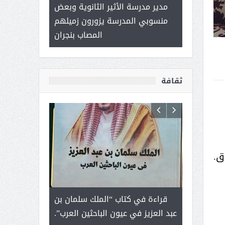
 ) .. ميراث
مدير مدرسة الأثير الثانوية وبعض
( محمد عوضه 
العطاء
منسوبي المدرسة يزورون زميلهم
ب
المصاب بنجران
ثقافة
ق.
رجل لايعرف
قراءة في كتاب “الملك سلمان بن
ثمار ا
 التحديات
عبد العزيز في عيون الباحثين العرب”.