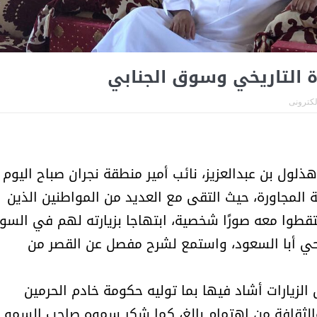
أمل البنيان .. طبيبة فوق العادة .:
الأميرة (نجود بنت هذلول
رة التاريخي وسوق الجنابي
الكترونى
لول بن عبدالعزيز، نائب أمير منطقة نجران صباح اليوم
لمجاورة، حيث التقى مع العديد من المواطنين الذين
قطوا معه صورًا شخصية، ابتهاجا بزيارته لهم في السو
بحي أبا السعود، واستمع لشرح مفصل عن القصر من
مسابقة المشيقح تعلن فرسان
أ.د. فهد المغلوث ) .. 
لزيارات أشاد فيها بما توليه حكومة خادم الحرمين
النسخة الخامسة
المستحيل ويعشق
الثقافة من اهتمام بالغ، كما شكر سموه صاحب السمو