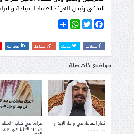
عبدالعزيز ال سعود المشرف العام
الملكي رئيس الهيئة العامة للسياحة والتر
على ملف دعم وتطوير وتمكين
الباعة الجائلين هيئة الصحفيين
WhatsApp
Share
Twitter
Facebook
السعوديين فرع نجران ينظم ورشة
عمل ( الإعلام والتنمية ):
مشاركة
تغريدة
مشاركة
مشاركة
مواضيع ذات صلة
ثمار الثقافة في واحة الإبداع
قراءة في كتاب “الملك 
بن عبد العزيز في عيون ا
يناير 25, 2026