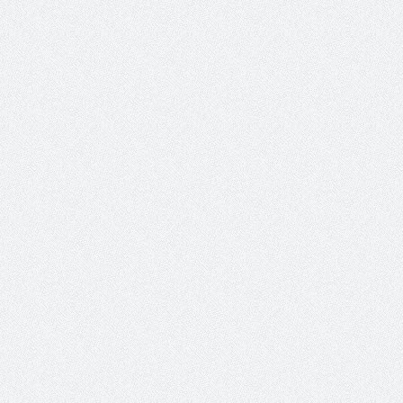
 عبد العزيز.. ملك القلوب
( مشعل بن عبد الله ) … عاشق
نجران
سبة انعقاد ملتقى (الوطن
وزير حقوق الإنسان اليمني يؤكد أن