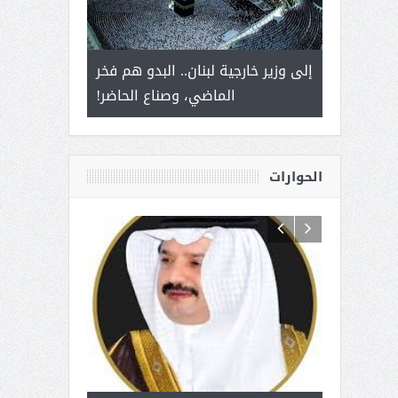
 أمير يحمل
إلى وزير خارجية لبنان.. البدو هم فخر
سلمان بن ع
ذى من عشق
الماضي، وصناع الحاضر!
القيادة
الحوارات
 آل شرمه:
بمناسبة