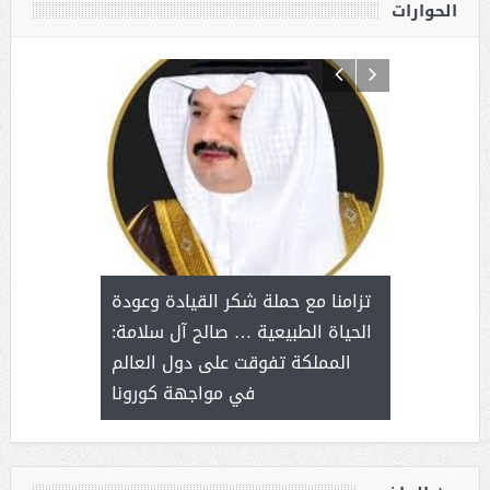
الحوارات
د آل شرمه:
بمناسب
ثر على برامج
للإبداع ا
تزامنا مع حملة شكر القيادة وعودة
ة هي أساس
مع الأمين ال
الحياة الطبيعية … صالح آل سلامة:
عملنا
بنت عبد
المملكة تفوقت على دول العالم
الاج
في مواجهة كورونا