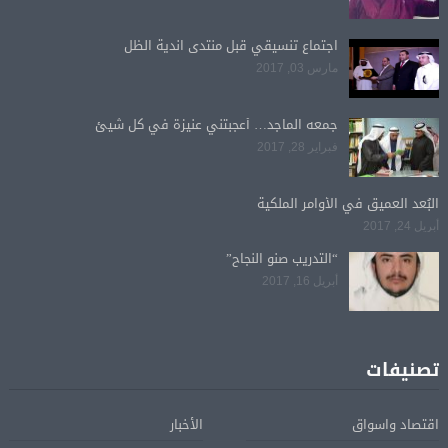
اجتماع تنسيقي قبل منتدى اندية الظل
مارس 03, 2017
جمعه الماجد… أعجبتني عنيزة في كل شيئ
فبراير 28, 2017
البُعد العميق في الأوامر الملكية
أبريل 24, 2017
“التدريب صنو النجاح”
أبريل 16, 2017
تصنيفات
اقتصاد واسواق
الأخبار