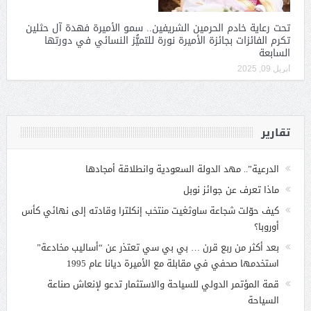
تحت رعاية خادم الحرمين الشريفين.. سمو الأميرة فهدة آل حثلين
تكرم الفائزات بجائزة الأميرة نورة للتميُّز النسائي في دورتها
السابعة
أبريل 09, 2025
تقارير
الدرعية”.. مهد الدولة السعودية وانطلاقة أمجادها
ماذا تعرف عن جوائز نوبل
كيف حوّلت شجاعة ساوثغيت منتخب إنكلترا وقادته إلى نهائي كأس
أوروبا؟
بعد أكثر من ربع قرن … بي بي سي تعتذر عن “أساليب مخادعة”
استخدمها صحفي في مقابلة مع الأميرة ديانا عام 1995
قمة المؤتمر الدولي للسياحة والاستثمار تدعو لإنعاش صناعة
السياحة