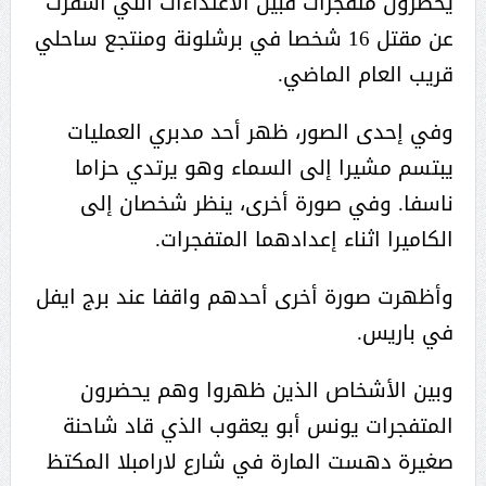
يُحَضِّرون متفجرات قبيل الاعتداءات التي أسفرت
عن مقتل 16 شخصا في برشلونة ومنتجع ساحلي
قريب العام الماضي.
وفي إحدى الصور، ظهر أحد مدبري العمليات
يبتسم مشيرا إلى السماء وهو يرتدي حزاما
ناسفا. وفي صورة أخرى، ينظر شخصان إلى
الكاميرا اثناء إعدادهما المتفجرات.
وأظهرت صورة أخرى أحدهم واقفا عند برج ايفل
في باريس.
وبين الأشخاص الذين ظهروا وهم يحضرون
المتفجرات يونس أبو يعقوب الذي قاد شاحنة
صغيرة دهست المارة في شارع لارامبلا المكتظ