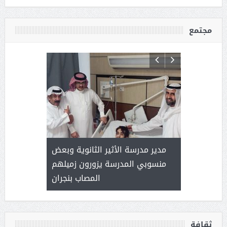
مجتمع
 ) .. ميراث
مدير مدرسة الأثير الثانوية وبعض
( محمد عوضه
العطاء
منسوبي المدرسة يزورون زميلهم
المصاب بنجران
ثقافة