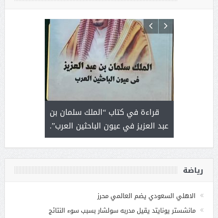
 رجل لايعرف
قراءة في كتاب “الملك سلمان بن
ثمار 
 التحديات
عبد العزيز في عيون الباحثين العرب”.
رياضة
الاهلي السعودي يضم العالمي محرز
مانشستر يونايتد يقيل مدربه سولشار بسبب سوء النتائج