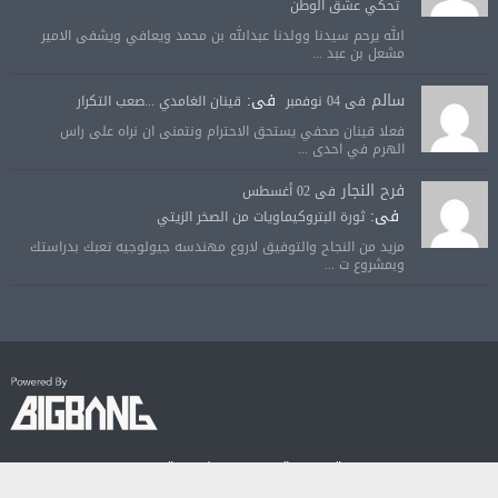
تحكي عشق الوطن
الله يرحم سيدنا وولدنا عبدالله بن محمد ويعافي ويشفى الامير
مشعل بن عبد ...
سالم
فى:
فى 04 نوفمبر
قينان الغامدي ...صعب التكرار
فعلا قينان صحفي يستحق الاحترام ونتمنى ان نراه على راس
الهرم في احدى ...
فرح النجار
فى 02 أغسطس
فى:
ثورة البتروكيماويات من الصخر الزيتي
مزيد من النجاح والتوفيق لاروع مهندسه جيولوجيه تعبك بدراستك
وبمشروع ت ...
© جميع الحقوق محفوظة لصحيفة الجودة الالكترونية 2018