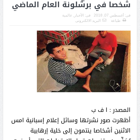
شخصا في برشلونة العام الماضي
فى:
أغسطس 07, 2018
فى:
الأخبار
,
عالمية
طباعة
البريد الالكترونى
المصدر : ا ف ب
أظهرت صور نشرتها وسائل إعلام إسبانية امس
الاثنين أشخاصا ينتمون إلى خلية إرهابية