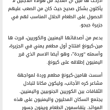
أدركت ها مين أن العديد من هؤلاء اللاجئين لا
يأكلون بشكل صحيح حيث كان من الصعب عليهم
الحصول على الطعام الحلال المناسب لهم في
جزيرة جيجو.
بدعم من أصدقائها اليمنيين والكوريين، قررت ها
مين-كيونغ افتتاح أول مطعم يمني في الجزيرة،
وأسمته “وردة”، وهو أيضا الاسم الذي قرر
اليمنيون إطلاقه على كيونغ.
أسست هامين-كيونغ مطعم وردة لمواجهة
مشاعر كره الأجانب، وليكون مكانا لتبادل
الثقافات بين الكوريين الجنوبيين واليمنيين.
يجتمع السكان المحليون واليمنيون على هذه
الموائد. يتقاسمون الطعام ويبنون جسور