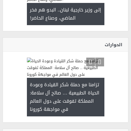
سلمان بن 
. أمير يحمل
إلى وزير خارجية لبنان.. البدو هم فخر
ذى من عشق
الماضي، وصناع الحاضر!
القيادة
الحوارات
د آل شرمه:
تزامنا مع حملة شكر القيادة وعودة
بمناسب
ثر على برامج
الحياة الطبيعية … صالح آل سلامة:
للإبداع ا
ة هي أساس
المملكة تفوقت على دول العالم
مع الأمين ال
عملنا
في مواجهة كورونا
بنت عبد
الاج