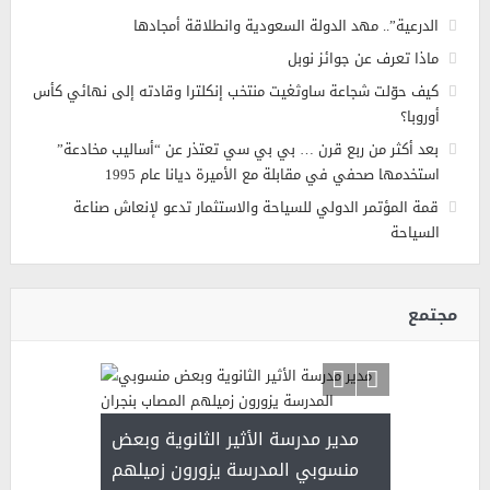
الدرعية”.. مهد الدولة السعودية وانطلاقة أمجادها
ماذا تعرف عن جوائز نوبل
كيف حوّلت شجاعة ساوثغيت منتخب إنكلترا وقادته إلى نهائي كأس
أوروبا؟
بعد أكثر من ربع قرن … بي بي سي تعتذر عن “أساليب مخادعة”
استخدمها صحفي في مقابلة مع الأميرة ديانا عام 1995
قمة المؤتمر الدولي للسياحة والاستثمار تدعو لإنعاش صناعة
السياحة
مجتمع
 ) .. ميراث
مدير مدرسة الأثير الثانوية وبعض
( محمد عوضه
العطاء
منسوبي المدرسة يزورون زميلهم