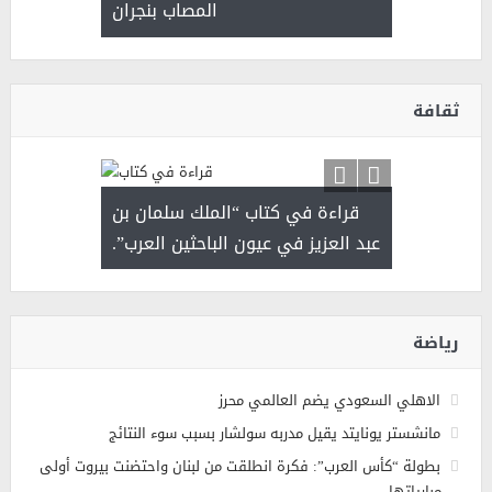
المصاب بنجران
ثقافة
قراءة في كتاب “الملك سلمان بن
ثمار 
 رجل لايعرف
عبد العزيز في عيون الباحثين العرب”.
 التحديات
رياضة
الاهلي السعودي يضم العالمي محرز
مانشستر يونايتد يقيل مدربه سولشار بسبب سوء النتائج
بطولة “كأس العرب”: فكرة انطلقت من لبنان واحتضنت بيروت أولى
مبارياتها