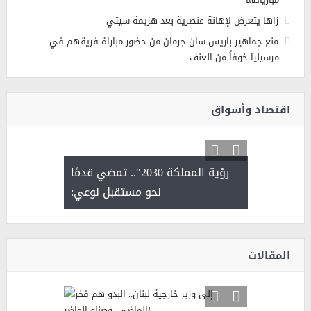
زاها يتعرض لإهانة عنصرية بعد هزيمة سيتي
منع جماهير باريس سان جرمان من حضور مباراة فريقهم في
مرسيليا خوفاً من العنف
اقتصاد وأسواق
رؤية المملكة 2030".. تمضي قدمًا
لتمور ورشة
نحو مستقبل نوعي:
الشيخ ص
وسم عنيزة
يحصل على ال
أ
المقالات