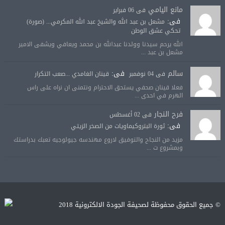
مانع اليامي
فى 06 فبراير
فى:
مشعل بن عبد الله والشيخ عبد الله المكرمي... (صورة)
تحكي عشق الوطن
الله يرحم سيدنا وولدنا عبدالله بن محمد ويعافي ويشفى الامير
مشعل بن عبد ...
سالم
فى:
فى 04 نوفمبر
قينان الغامدي ...صعب التكرار
فعلا قينان صحفي يستحق الاحترام ونتمنى ان نراه على راس
الهرم في احدى ...
فرح النجار
فى 02 أغسطس
فى:
ثورة البتروكيماويات من الصخر الزيتي
مزيد من النجاح والتوفيق لاروع مهندسه جيولوجيه تعبك بدراستك
وبمشروع ت ...
© جميع الحقوق محفوظة لصحيفة الجودة الالكترونية 2018